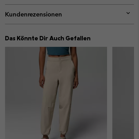
or
collap
Kundenrezensionen
sectio
Expan
or
collap
Das Könnte Dir Auch Gefallen
sectio