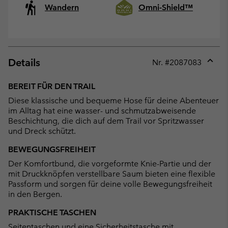
Wandern
Omni-Shield™
Details
Nr. #
2087083
Expan
or
BEREIT FÜR DEN TRAIL
collap
Diese klassische und bequeme Hose für deine Abenteuer
sectio
im Alltag hat eine wasser- und schmutzabweisende
Beschichtung, die dich auf dem Trail vor Spritzwasser
und Dreck schützt.
BEWEGUNGSFREIHEIT
Der Komfortbund, die vorgeformte Knie-Partie und der
mit Druckknöpfen verstellbare Saum bieten eine flexible
Passform und sorgen für deine volle Bewegungsfreiheit
in den Bergen.
PRAKTISCHE TASCHEN
Seitentaschen und eine Sicherheitstasche mit