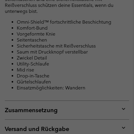
Reißverschluss schützen deine Essentials, wenn du
unterwegs bist.
Omni-Shield™ fortschrittliche Beschichtung
Komfort-Bund
Vorgeformte Knie
Seitentaschen
Sicherheitstasche mit Reißverschluss
Saum mit Druckknopf verstellbar
Zwickel Detail
Utility-Schlaufe
Mid rise
Drop-in-Tasche
Gürtelschlaufen
Einsatzmöglichkeiten: Wandern
Zusammensetzung
Expan
or
collap
Versand und Rückgabe
sectio
Expan