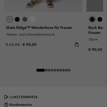
Shale Ridge™ Wanderhose für Frauen
Back Beau
Frauen
Wasser- und schmutzabweisend
Warm
Minimum sale price:
Maximum price:
€ 63,00
-
€ 90,00
Regular pr
€ 90,00
(+)43720880525
Kundenservice