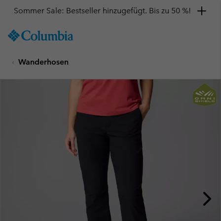
Sommer Sale: Bestseller hinzugefügt. Bis zu 50 %!
SKIP
Columbia
TO
Sportswear
CONTENT
Wanderhosen
SKIP
TO
MAIN
NAV
SKIP
TO
SEARCH