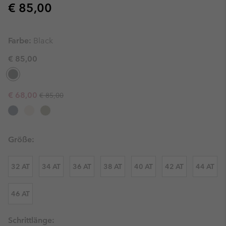
Regular price:
€ 85,00
Farbe:
Black
€ 85,00
Regular price:
Sale price:
€ 68,00
€ 85,00
Größe:
32 AT
34 AT
36 AT
38 AT
40 AT
42 AT
44 AT
46 AT
Schrittlänge: