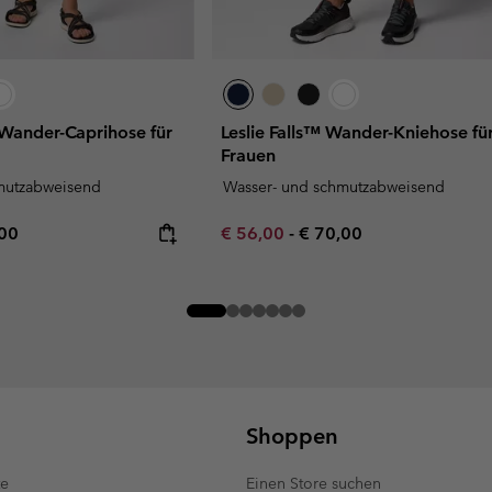
I Wander-Caprihose für
Leslie Falls™ Wander-Kniehose fü
Frauen
mutzabweisend
Wasser- und schmutzabweisend
rice:
mum price:
Minimum sale price:
Maximum price:
,00
€ 56,00
-
€ 70,00
Shoppen
te
Einen Store suchen