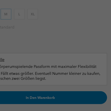
terhandschuhe
er Handschuhe
Guide Für Wasserdichte Artikel
Guide Für Wasserdichte Artikel
M
L
XL
ng in
en-Produkte
ßen
tandard
ner-Produkte
lle
rperumspielende Passform mit maximaler Flexibilität
Fällt etwas größer. Eventuell Nummer kleiner zu kaufen,
schen zwei Größen liegst.
In Den Warenkorb