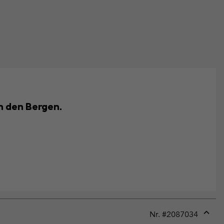
n den Bergen.
Nr. #
2087034
Expan