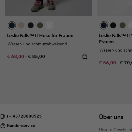
Leslie Falls™ II Hose für Frauen
Leslie Falls™ I
Frauen
Wasser- und schmutzabweisend
Wasser- und sch
Minimum sale price:
Maximum price:
€ 68,00
-
€ 85,00
Minimum sale p
Maxi
€ 56,00
-
€ 70
Über uns
(+)43720880525
Kundenservice
Unsere Geschich