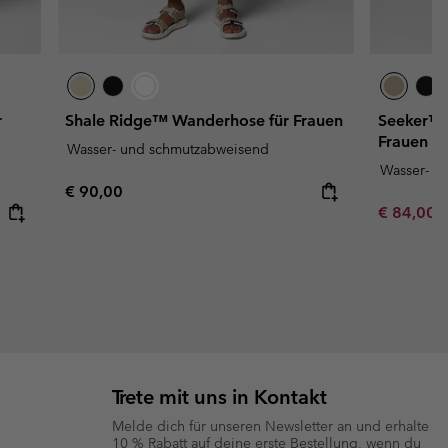
r
Shale Ridge™ Wanderhose für Frauen
Seeker™ 
Frauen
Wasser- und schmutzabweisend
Wasser- u
Regular price:
€ 90,00
Minimum s
€ 84,00
Trete mit uns in Kontakt
Melde dich für unseren Newsletter an und erhalte
10 % Rabatt auf deine erste Bestellung, wenn du