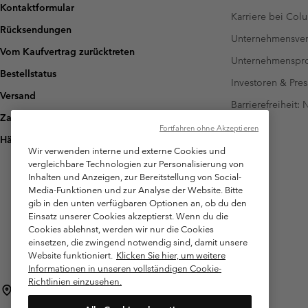
Kontaktformular
Karriere bei Col
Rücksendungen
Unternehmensver
Vom Kaufvertrag zurücktreten
Unternehmensp
Bestellstatus
Investoren & Pres
Versand
Barrierefreiheit:
Zahlung
Fortfahren ohne Akzeptieren
Häufig gestellte Fragen
Wir verwenden interne und externe Cookies und
vergleichbare Technologien zur Personalisierung von
Inhalten und Anzeigen, zur Bereitstellung von Social-
Media-Funktionen und zur Analyse der Website. Bitte
gib in den unten verfügbaren Optionen an, ob du den
Einsatz unserer Cookies akzeptierst. Wenn du die
Cookies ablehnst, werden wir nur die Cookies
einsetzen, die zwingend notwendig sind, damit unsere
Website funktioniert.
Klicken Sie hier, um weitere
Informationen in unseren vollständigen Cookie-
Richtlinien einzusehen.
Österreich