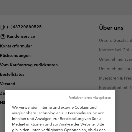
Über uns
(+)43720880525
Kundenservice
Unsere Geschich
Kontaktformular
Karriere bei Col
Rücksendungen
Unternehmensver
Vom Kaufvertrag zurücktreten
Unternehmensp
Bestellstatus
Investoren & Pres
Versand
Barrierefreiheit:
Zahlung
Fortfahren ohne Akzeptieren
Häufig gestellte Fragen
Wir verwenden interne und externe Cookies und
vergleichbare Technologien zur Personalisierung von
Inhalten und Anzeigen, zur Bereitstellung von Social-
Media-Funktionen und zur Analyse der Website. Bitte
gib in den unten verfügbaren Optionen an, ob du den