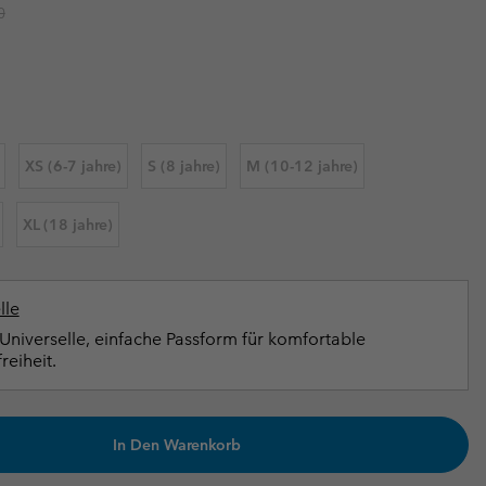
r price:
0
terhandschuhe
er Handschuhe
Guide Für Wasserdichte Artikel
Guide Für Wasserdichte Artikel
ng in
en-Produkte
ßen
ner-Produkte
XS (6-7 jahre)
S (8 jahre)
M (10-12 jahre)
XL (18 jahre)
lle
Universelle, einfache Passform für komfortable
eiheit.
In Den Warenkorb