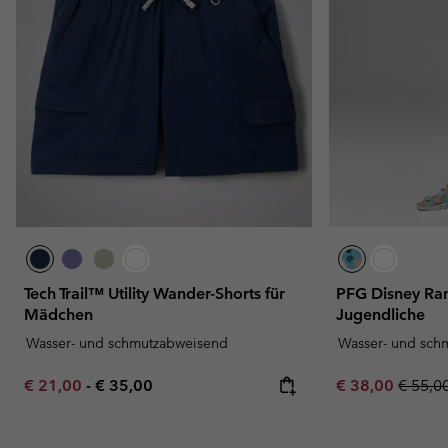
Tech Trail™ Utility Wander-Shorts für
PFG Disney Ra
Mädchen
Jugendliche
Wasser- und schmutzabweisend
Wasser- und sch
Minimum sale price:
Maximum price:
Sale price:
Regula
€ 21,00
-
€ 35,00
€ 38,00
€ 55,0