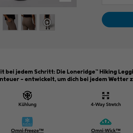
 bei jedem Schritt: Die Loneridge™ Hiking Legg
teuer – entwickelt, um dich bei jedem Wetter zu
Kühlung
4-Way Stretch
Omni-Freeze™
Omni-Wick™