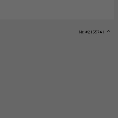
Nr. #
2155741
Expan
or
collap
sectio