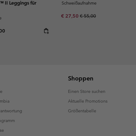
 II Leggings für
Schweißaufnahme
Sale price:
Regular price:
€ 27,50
€ 55,00
e
rice:
mum price:
,00
Shoppen
te
Einen Store suchen
umbia
Aktuelle Promotions
antwortung
Größentabelle
rogramm
se