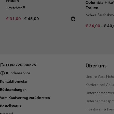
Frauen
Columbia Hike™
Frauen
Stretchstoff
Schweißaufnahm
Minimum sale price:
Maximum price:
€ 31,00
-
€ 45,00
Minimum sale p
Maxi
€ 34,00
-
€ 40
Über uns
(+)43720880525
Kundenservice
Unsere Geschich
Kontaktformular
Karriere bei Col
Rücksendungen
Unternehmensver
Vom Kaufvertrag zurücktreten
Unternehmensp
Bestellstatus
Investoren & Pres
Versand