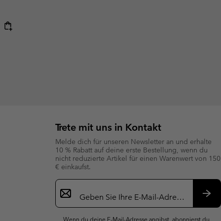
Trete mit uns in Kontakt
Melde dich für unseren Newsletter an und erhalte
10 % Rabatt auf deine erste Bestellung, wenn du
nicht reduzierte Artikel für einen Warenwert von 150
€ einkaufst.
Newsletter-
Anmeldung
Abo
Wenn du deine E-Mail-Adresse angibst, abonnierst du