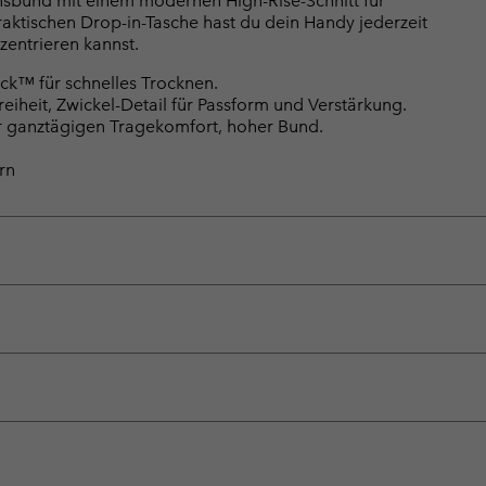
sbund mit einem modernen High-Rise-Schnitt für
raktischen Drop-in-Tasche hast du dein Handy jederzeit
zentrieren kannst.
ck™ für schnelles Trocknen.
iheit, Zwickel-Detail für Passform und Verstärkung.
 ganztägigen Tragekomfort, hoher Bund.
rn