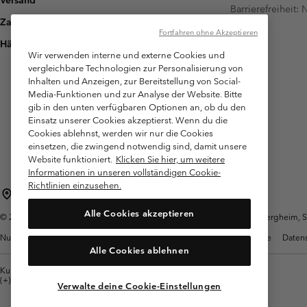
Barrierefreiheit:
Zahlung
Fortfahren ohne Akzeptieren
Häufig gestellte Fragen
Wir verwenden interne und externe Cookies und
vergleichbare Technologien zur Personalisierung von
Inhalten und Anzeigen, zur Bereitstellung von Social-
Media-Funktionen und zur Analyse der Website. Bitte
gib in den unten verfügbaren Optionen an, ob du den
Einsatz unserer Cookies akzeptierst. Wenn du die
Cookies ablehnst, werden wir nur die Cookies
einsetzen, die zwingend notwendig sind, damit unsere
Website funktioniert.
Klicken Sie hier, um weitere
Informationen in unseren vollständigen Cookie-
Richtlinien einzusehen.
Österreich
Alle Cookies akzeptieren
©
2026
Columbia Sportswear Austria GmbH. Moosfeldstraße 1, 5101 Bergheim, Sal
Nutzungsbedingungen
Allgemeine Verkaufsbedingungen
Garantie
Datens
Alle Cookies ablehnen
Kundenservice: Mo- Fr. 9:00 - 13:00 & 14:00- 18:00 Uhr
(+)43720880525
Verwalte deine Cookie-Einstellungen