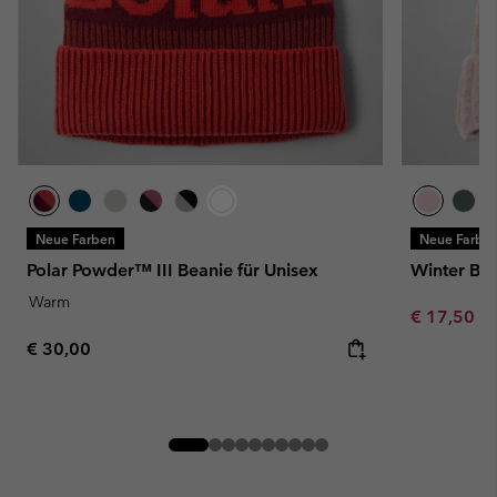
Neue Farben
Neue Farbe
Polar Powder™ III Beanie für Unisex
Winter Blu
Warm
Minimum sa
€ 17,50
-
Regular price:
€ 30,00