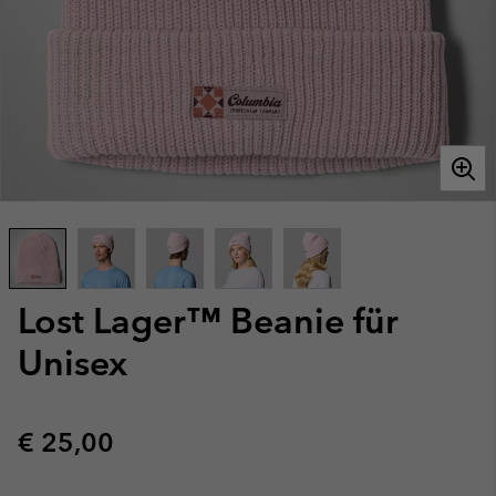
Lost Lager™ Beanie für
Unisex
Regular price:
€ 25,00