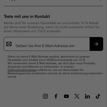
Trete mit uns in Kontakt
Melde dich für unseren Newsletter an und erhalte 10 % Rabatt
auf deine erste Bestellung, wenn du nicht reduzierte Artikel für
einen Warenwert von 150 € einkaufst.
Newsletter-
Anmeldung
Abonn
Wenn du deine E-Mail-Adresse angibst, abonnierst du unseren
Newsletter und erhältst einen Willkommensrabatt von 10 %.
Wir verwenden deine E-Mail-Adresse, um dich über neue Produkte,
Angebote und Aktionen zu informieren. In unseren
Datenschutzhinweisen
erfährst du, wie wir deine Daten für
Marketingzwecke verarbeiten und wie du deine Zustimmung widerrufen
kannst.