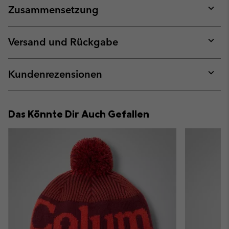
Zusammensetzung
Expan
or
collap
Versand und Rückgabe
sectio
Expan
or
collap
Kundenrezensionen
sectio
Expan
or
collap
Das Könnte Dir Auch Gefallen
sectio