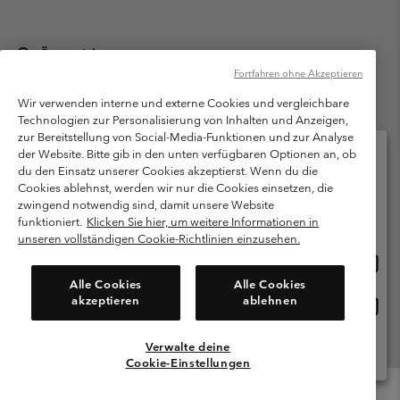
Österreich
Fortfahren ohne Akzeptieren
©
2026
Columbia Sportswear Austria GmbH. Moosfeldstraße 1, 5101
Bergheim, Salzburg Österreich. Alle Rechte vorbehalten.
Wir verwenden interne und externe Cookies und vergleichbare
Technologien zur Personalisierung von Inhalten und Anzeigen,
Nutzungsbedingungen
Allgemeine Verkaufsbedingungen
Garantie
zur Bereitstellung von Social-Media-Funktionen und zur Analyse
Datenschutzerklärung
der Website. Bitte gib in den unten verfügbaren Optionen an, ob
du den Einsatz unserer Cookies akzeptierst. Wenn du die
Bestimmungen und Bedingungen des Mitglieder Programms
Cookies ablehnst, werden wir nur die Cookies einsetzen, die
Bitte wählen Sie Ihr Lieferland und Ihre Sprache
zwingend notwendig sind, damit unsere Website
Nutzungsbedingungen Für Nutzergenerierte Inhalte
Impressum
Online-Einkauf verfügbar
funktioniert.
Klicken Sie hier, um weitere Informationen in
Cookies
unseren vollständigen Cookie-Richtlinien einzusehen.
Online
United States
Einkau
Kundenservice: Mo- Fr. 9:00 - 13:00 & 14:00- 18:00 Uhr
Alle Cookies
Alle Cookies
(+)43720880525
verfü
akzeptieren
ablehnen
Online
Österreich
Einkau
verfü
Verwalte deine
Alle Länder Anzeigen
Cookie-Einstellungen