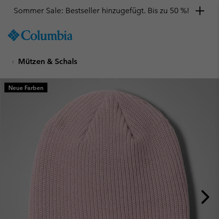
Sommer Sale: Bestseller hinzugefügt. Bis zu 50 %!
SKIP
Columbia
TO
Sportswear
CONTENT
Mützen & Schals
SKIP
TO
MAIN
Neue Farben
NAV
SKIP
TO
SEARCH