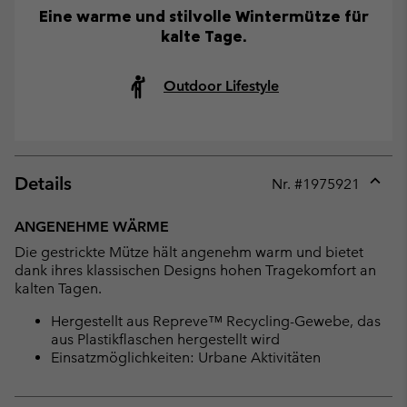
Eine warme und stilvolle Wintermütze für
kalte Tage.
Outdoor Lifestyle
Details
Nr. #
1975921
Expan
or
ANGENEHME WÄRME
collap
Die gestrickte Mütze hält angenehm warm und bietet
sectio
dank ihres klassischen Designs hohen Tragekomfort an
kalten Tagen.
Hergestellt aus Repreve™ Recycling-Gewebe, das
aus Plastikflaschen hergestellt wird
Einsatzmöglichkeiten: Urbane Aktivitäten