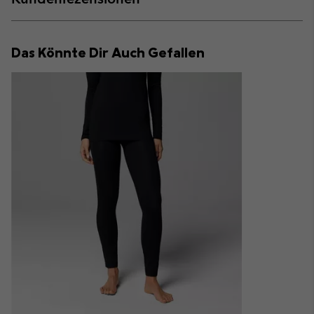
sectio
Expan
or
collap
Das Könnte Dir Auch Gefallen
sectio