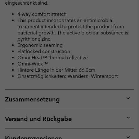
eingeschränkt sind.
4-way comfort stretch
This product incorporates an antimicrobial
treatment intended to protect the product from
bacterial growth. The active biocidal substance is:
pyrithione zinc.
Ergonomic seaming
Flatlocked construction
Omni-Heat™ thermal reflective
Omni-Wick™
Hintere Länge in der Mitte: 66.0cm
Einsatzmöglichkeiten: Wandern, Wintersport
Zusammensetzung
Expan
or
collap
Versand und Rückgabe
sectio
Expan
or
collap
Kundenrezensionen