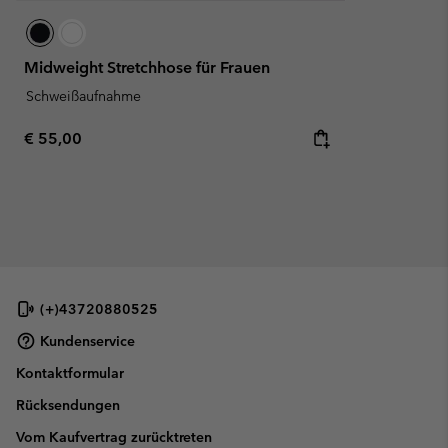
Midweight Stretchhose für Frauen
Schweißaufnahme
Regular price:
€ 55,00
(+)43720880525
Kundenservice
Kontaktformular
Rücksendungen
Vom Kaufvertrag zurücktreten