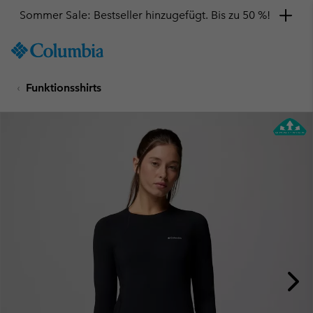
Sommer Sale: Bestseller hinzugefügt. Bis zu 50 %!
SKIP
Columbia
TO
Sportswear
CONTENT
Funktionsshirts
SKIP
TO
MAIN
NAV
SKIP
TO
SEARCH