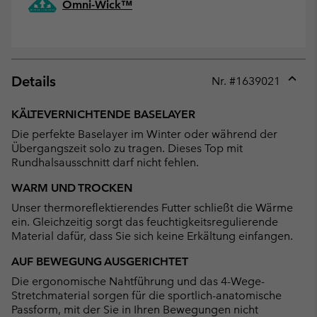
Omni-Wick™
Details
Nr. #
1639021
Expan
or
KÄLTEVERNICHTENDE BASELAYER
collap
Die perfekte Baselayer im Winter oder während der
sectio
Übergangszeit solo zu tragen. Dieses Top mit
Rundhalsausschnitt darf nicht fehlen.
WARM UND TROCKEN
Unser thermoreflektierendes Futter schließt die Wärme
ein. Gleichzeitig sorgt das feuchtigkeitsregulierende
Material dafür, dass Sie sich keine Erkältung einfangen.
AUF BEWEGUNG AUSGERICHTET
Die ergonomische Nahtführung und das 4-Wege-
Stretchmaterial sorgen für die sportlich-anatomische
Passform, mit der Sie in Ihren Bewegungen nicht