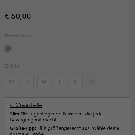
Regular price:
€ 50,00
Farbe:
Black
Größe:
XS
S
M
L
XL
XXL
Größentabelle
Slim Fit:
Enganliegende Passform, die jede
Bewegung mit macht.
Größe-Tipp:
Fällt größengerecht aus. Wähle deine
normale Größe.