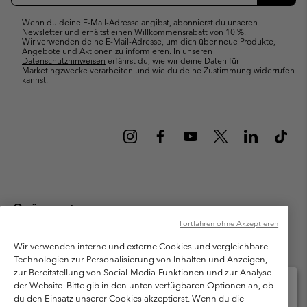
Abonn
Wenn du deine E-Mail-Adresse angibst, abonnierst du unseren
Newsletter und erhältst einen Willkommensrabatt von 10 %.
Wir verwenden deine E-Mail-Adresse, um dich über neue Produkte,
Angebote und Aktionen zu informieren. In unseren
Datenschutzhinweisen
erfährst du, wie wir deine Daten für
Marketingzwecke verarbeiten und wie du deine Zustimmung widerrufen
kannst.
Österreich
Fortfahren ohne Akzeptieren
©
2026
Columbia Sportswear Austria GmbH. Moosfeldstraße 1, 5101
Bergheim, Salzburg Österreich. Alle Rechte vorbehalten.
Wir verwenden interne und externe Cookies und vergleichbare
Technologien zur Personalisierung von Inhalten und Anzeigen,
Nutzungsbedingungen
Allgemeine Verkaufsbedingungen
Garantie
zur Bereitstellung von Social-Media-Funktionen und zur Analyse
Datenschutzerklärung
der Website. Bitte gib in den unten verfügbaren Optionen an, ob
du den Einsatz unserer Cookies akzeptierst. Wenn du die
Bestimmungen und Bedingungen des Mitglieder Programms