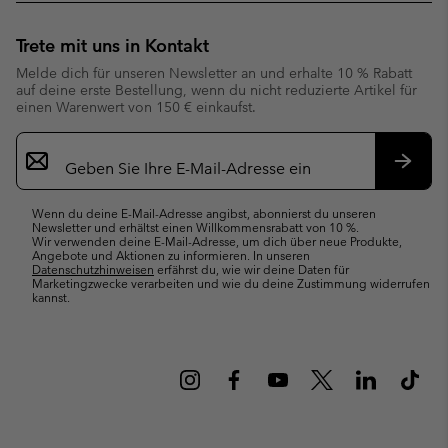
Trete mit uns in Kontakt
Melde dich für unseren Newsletter an und erhalte 10 % Rabatt
auf deine erste Bestellung, wenn du nicht reduzierte Artikel für
einen Warenwert von 150 € einkaufst.
Newsletter-
Anmeldung
Abonn
Wenn du deine E-Mail-Adresse angibst, abonnierst du unseren
Newsletter und erhältst einen Willkommensrabatt von 10 %.
Wir verwenden deine E-Mail-Adresse, um dich über neue Produkte,
Angebote und Aktionen zu informieren. In unseren
Datenschutzhinweisen
erfährst du, wie wir deine Daten für
Marketingzwecke verarbeiten und wie du deine Zustimmung widerrufen
kannst.