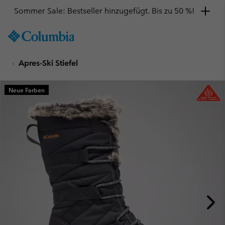
Sommer Sale: Bestseller hinzugefügt. Bis zu 50 %!
SKIP
Columbia
TO
Sportswear
CONTENT
Apres-Ski Stiefel
SKIP
TO
MAIN
Neue Farben
NAV
SKIP
TO
SEARCH