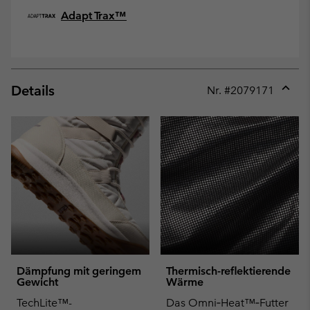
Adapt Trax™
Details
Nr. #
2079171
Expan
or
collap
sectio
Dämpfung mit geringem
Thermisch-reflektierende
Gewicht
Wärme
TechLite™-
Das Omni‑Heat™‑Futter