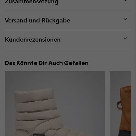
Zusammensetzung
Expan
or
collap
Versand und Rückgabe
sectio
Expan
or
collap
Kundenrezensionen
sectio
Expan
or
collap
Das Könnte Dir Auch Gefallen
sectio