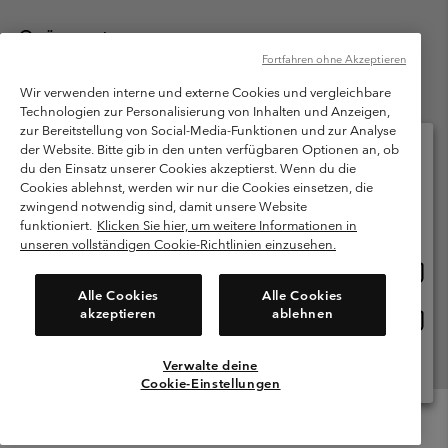
Österreich
Fortfahren ohne Akzeptieren
©
2026
Columbia Sportswear Austria GmbH. Moosfeldstraße 1, 5101
Bergheim, Salzburg Österreich. Alle Rechte vorbehalten.
Wir verwenden interne und externe Cookies und vergleichbare
Technologien zur Personalisierung von Inhalten und Anzeigen,
Nutzungsbedingungen
Allgemeine Verkaufsbedingungen
Garantie
zur Bereitstellung von Social-Media-Funktionen und zur Analyse
Datenschutzerklärung
der Website. Bitte gib in den unten verfügbaren Optionen an, ob
du den Einsatz unserer Cookies akzeptierst. Wenn du die
Bestimmungen und Bedingungen des Mitglieder Programms
Cookies ablehnst, werden wir nur die Cookies einsetzen, die
Bitte wählen Sie Ihr Lieferland und Ihre Sprache
zwingend notwendig sind, damit unsere Website
Nutzungsbedingungen Für Nutzergenerierte Inhalte
Impressum
Online-Einkauf verfügbar
funktioniert.
Klicken Sie hier, um weitere Informationen in
Cookies
unseren vollständigen Cookie-Richtlinien einzusehen.
Online
United States
Einkau
Kundenservice: Mo- Fr. 9:00 - 13:00 & 14:00- 18:00 Uhr
Alle Cookies
Alle Cookies
(+)43720880525
verfü
akzeptieren
ablehnen
Online
Österreich
Einkau
verfü
Verwalte deine
Alle Länder Anzeigen
Cookie-Einstellungen
Menu
Suche
Anmelden
Mini