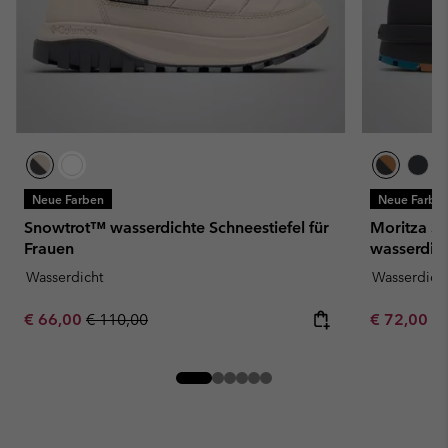
Neue Farben
Neue Farbe
Snowtrot™ wasserdichte Schneestiefel für
Moritza S
Frauen
wasserdich
Wasserdicht
Wasserdich
Sale price:
Regular price:
Minimum sa
€ 66,00
€ 110,00
€ 72,00
-