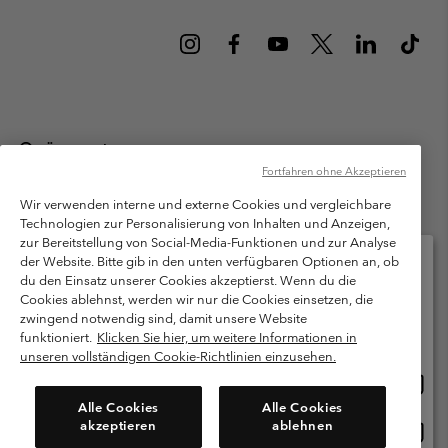
Österreich
Fortfahren ohne Akzeptieren
©
2026
Columbia Sportswear Austria GmbH. Moosfeldstraße 1, 5101
Bergheim, Salzburg Österreich. Alle Rechte vorbehalten.
Wir verwenden interne und externe Cookies und vergleichbare
Technologien zur Personalisierung von Inhalten und Anzeigen,
Nutzungsbedingungen
Allgemeine Verkaufsbedingungen
Garantie
zur Bereitstellung von Social-Media-Funktionen und zur Analyse
Datenschutzerklärung
der Website. Bitte gib in den unten verfügbaren Optionen an, ob
du den Einsatz unserer Cookies akzeptierst. Wenn du die
Bestimmungen und Bedingungen des Mitglieder Programms
Cookies ablehnst, werden wir nur die Cookies einsetzen, die
Bitte wählen Sie Ihr Lieferland und Ihre Sprache
zwingend notwendig sind, damit unsere Website
Nutzungsbedingungen Für Nutzergenerierte Inhalte
Impressum
Online-Einkauf verfügbar
funktioniert.
Klicken Sie hier, um weitere Informationen in
Cookies
unseren vollständigen Cookie-Richtlinien einzusehen.
Online
United States
Einkau
Kundenservice: Mo- Fr. 9:00 - 13:00 & 14:00- 18:00 Uhr
Alle Cookies
Alle Cookies
(+)43720880525
verfü
akzeptieren
ablehnen
Online
Österreich