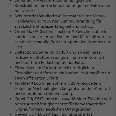
Omni-Tech™-wasserdicht-atmungsaktive
Konstruktion für trockene und bequeme Füße auch
bei Nässe.
Schützendes Wildleder-Obermaterial mit Metall-
Hardware und robuster Gummiumrandung für
zusätzliche Strapazierfähigkeit und Schutz.
Omni-Max™-System: Techlite™-Zwischensohle mit
speziell konstruiertem Fersen- und Mittelfußbereich
schafft eine stabile Basis für optimalen Komfort und
Halt.
Deflection-Domes im Vorfuß und an der Ferse
reduzieren Stoßbelastungen – für mehr Komfort
und spürbare Entlastung deiner Füße.
Flexkerben im Vorfußbereich ermöglichen
Flexibilität und fördern ein kraftvolles Abstoßen für
einen effizienten Schritt.
Techlite™ Eco-Innensohle mit 20 % recyceltem
Anteil für Nachhaltigkeit, langanhaltenden Komfort
und dämpfende Unterstützung.
Omni-Grip™-Gummi mit zuverlässiger Traktion und
hoher Abriebfestigkeit sorgt für hervorragenden
Grip auf unterschiedlichen Untergründen.
Gewicht: 514.0g (½ Paar, Schuhgröße 42)