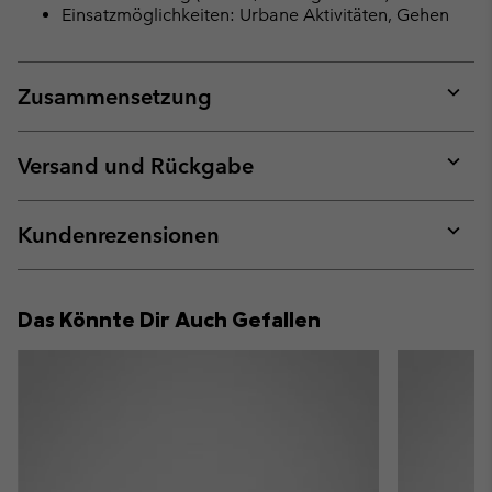
Einsatzmöglichkeiten: Urbane Aktivitäten, Gehen
Zusammensetzung
Expan
or
collap
Versand und Rückgabe
sectio
Expan
or
collap
Kundenrezensionen
sectio
Expan
or
collap
Das Könnte Dir Auch Gefallen
sectio