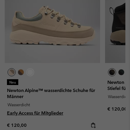
Newton Wa
Neu
Stiefel fü
Newton Alpine™ wasserdichte Schuhe für
Männer
Wasserdich
Wasserdicht
Regular pr
€ 120,00
Early Access für Mitglieder
Regular price:
€ 120,00