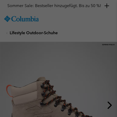
Sommer Sale: Bestseller hinzugefügt. Bis zu 50 %!
SKIP
Columbia
TO
Sportswear
CONTENT
Lifestyle Outdoor-Schuhe
SKIP
TO
MAIN
NAV
SKIP
TO
SEARCH