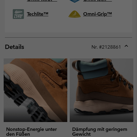
Techlite™
Omni-Grip™
Details
Nr. #
2128861
Expan
or
collap
sectio
Nonstop-Energie unter
Dämpfung mit geringem
den Füßen
Gewicht