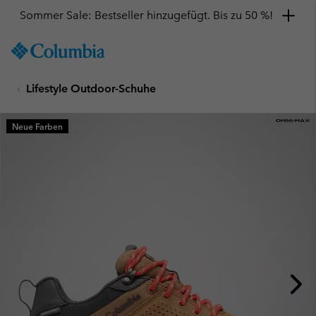
Sommer Sale: Bestseller hinzugefügt. Bis zu 50 %!
SKIP
Columbia
TO
Sportswear
CONTENT
Lifestyle Outdoor-Schuhe
SKIP
TO
MAIN
Neue Farben
NAV
SKIP
TO
SEARCH