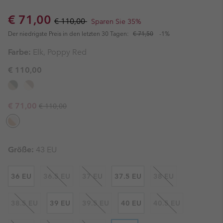
Sale price:
Regular price:
€ 71,00
€ 110,00
Sparen Sie 35%
Der niedrigste Preis in den letzten 30 Tagen:
€ 71,50
-1%
Farbe:
Elk, Poppy Red
€ 110,00
Regular price:
Sale price:
€ 71,00
€ 110,00
Größe:
43 EU
36 EU
36.5 EU
37 EU
37.5 EU
38 EU
38.5 EU
39 EU
39.5 EU
40 EU
40.5 EU