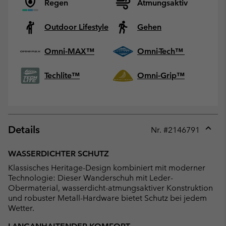
Regen
Atmungsaktiv
Outdoor Lifestyle
Gehen
Omni-MAX™
Omni-Tech™
Techlite™
Omni-Grip™
Details
Nr. #
2146791
Expan
or
WASSERDICHTER SCHUTZ
collap
Klassisches Heritage-Design kombiniert mit moderner
sectio
Technologie: Dieser Wanderschuh mit Leder-
Obermaterial, wasserdicht-atmungsaktiver Konstruktion
und robuster Metall-Hardware bietet Schutz bei jedem
Wetter.