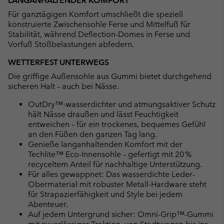
LANGANHALTENDER KOMFORT
Für ganztägigen Komfort umschließt die speziell
konstruierte Zwischensohle Ferse und Mittelfuß für
Stabilität, während Deflection-Domes in Ferse und
Vorfuß Stoßbelastungen abfedern.
WETTERFEST UNTERWEGS
Die griffige Außensohle aus Gummi bietet durchgehend
sicheren Halt – auch bei Nässe.
OutDry™-wasserdichter und atmungsaktiver Schutz
hält Nässe draußen und lässt Feuchtigkeit
entweichen – für ein trockenes, bequemes Gefühl
an den Füßen den ganzen Tag lang.
Genieße langanhaltenden Komfort mit der
Techlite™ Eco-Innensohle – gefertigt mit 20 %
recyceltem Anteil für nachhaltige Unterstützung.
Für alles gewappnet: Das wasserdichte Leder-
Obermaterial mit robuster Metall-Hardware steht
für Strapazierfähigkeit und Style bei jedem
Abenteuer.
Auf jedem Untergrund sicher: Omni-Grip™-Gummi