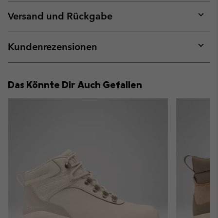
or
collap
Versand und Rückgabe
sectio
Expan
or
collap
Kundenrezensionen
sectio
Expan
or
collap
Das Könnte Dir Auch Gefallen
sectio