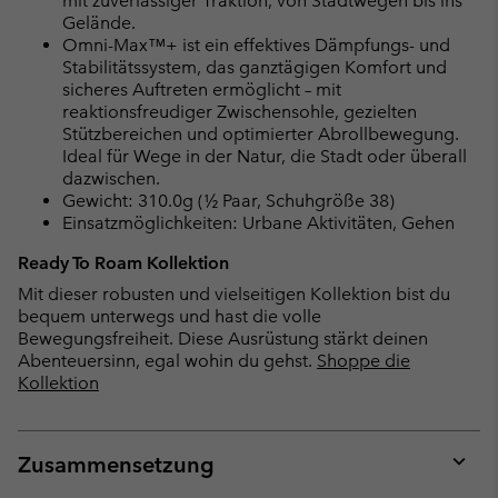
mit zuverlässiger Traktion, von Stadtwegen bis ins
Gelände.
Omni-Max™+ ist ein effektives Dämpfungs- und
Stabilitätssystem, das ganztägigen Komfort und
sicheres Auftreten ermöglicht – mit
reaktionsfreudiger Zwischensohle, gezielten
Stützbereichen und optimierter Abrollbewegung.
Ideal für Wege in der Natur, die Stadt oder überall
dazwischen.
Gewicht: 310.0g (½ Paar, Schuhgröße 38)
Einsatzmöglichkeiten: Urbane Aktivitäten, Gehen
Ready To Roam Kollektion
Mit dieser robusten und vielseitigen Kollektion bist du
bequem unterwegs und hast die volle
Bewegungsfreiheit. Diese Ausrüstung stärkt deinen
Abenteuersinn, egal wohin du gehst.
Shoppe die
Kollektion
Zusammensetzung
Expan