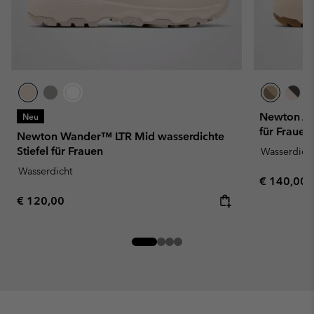
Newton Alp
Neu
für Frauen
Newton Wander™ LTR Mid wasserdichte
Stiefel für Frauen
Wasserdich
Wasserdicht
Regular pr
€ 140,00
Regular price:
€ 120,00