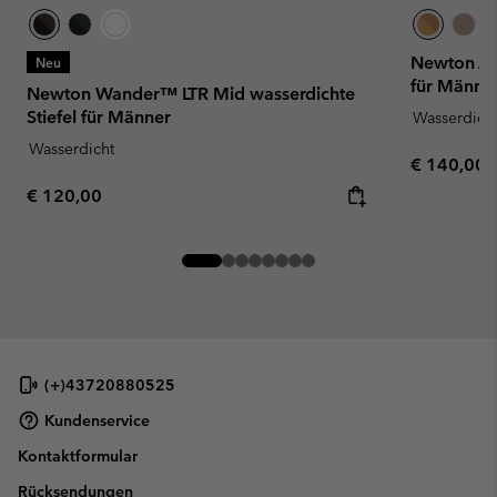
Newton Alp
Neu
für Männe
Newton Wander™ LTR Mid wasserdichte
Stiefel für Männer
Wasserdich
Wasserdicht
Regular pr
€ 140,00
Regular price:
€ 120,00
(+)43720880525
Kundenservice
Kontaktformular
Rücksendungen