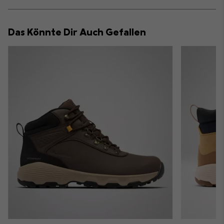
sectio
Expan
or
collap
Das Könnte Dir Auch Gefallen
sectio