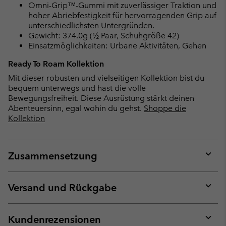
Omni-Grip™-Gummi mit zuverlässiger Traktion und
hoher Abriebfestigkeit für hervorragenden Grip auf
unterschiedlichsten Untergründen.
Gewicht: 374.0g (½ Paar, Schuhgröße 42)
Einsatzmöglichkeiten: Urbane Aktivitäten, Gehen
Ready To Roam Kollektion
Mit dieser robusten und vielseitigen Kollektion bist du
bequem unterwegs und hast die volle
Bewegungsfreiheit. Diese Ausrüstung stärkt deinen
Abenteuersinn, egal wohin du gehst.
Shoppe die
Kollektion
Zusammensetzung
Expan
or
collap
Versand und Rückgabe
sectio
Expan
or
collap
Kundenrezensionen