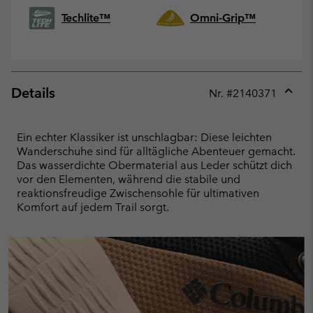
Techlite™
Omni-Grip™
Details
Nr. #
2140371
Expan
or
collap
Ein echter Klassiker ist unschlagbar: Diese leichten
sectio
Wanderschuhe sind für alltägliche Abenteuer gemacht.
Das wasserdichte Obermaterial aus Leder schützt dich
vor den Elementen, während die stabile und
reaktionsfreudige Zwischensohle für ultimativen
Komfort auf jedem Trail sorgt.