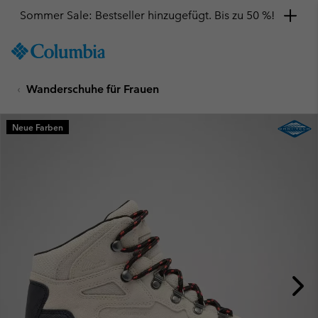
Sommer Sale: Bestseller hinzugefügt. Bis zu 50 %!
SKIP
Columbia
TO
Sportswear
CONTENT
Wanderschuhe für Frauen
SKIP
TO
MAIN
Neue Farben
NAV
SKIP
TO
SEARCH