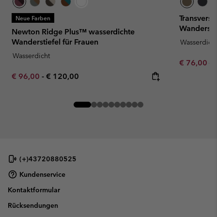
Transvers
Neue Farben
Wanderstie
Newton Ridge Plus™ wasserdichte
Wanderstiefel für Frauen
Wasserdich
Wasserdicht
Sale price:
Re
€ 76,00
€ 
Minimum sale price:
Maximum price:
€ 96,00
-
€ 120,00
(+)43720880525
Kundenservice
Kontaktformular
Rücksendungen