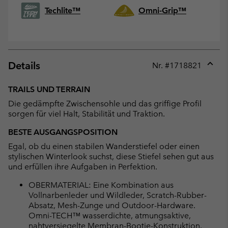
Techlite™
Omni-Grip™
Details
Nr. #
1718821
Expan
or
TRAILS UND TERRAIN
collap
Die gedämpfte Zwischensohle und das griffige Profil
sectio
sorgen für viel Halt, Stabilität und Traktion.
BESTE AUSGANGSPOSITION
Egal, ob du einen stabilen Wanderstiefel oder einen
stylischen Winterlook suchst, diese Stiefel sehen gut aus
und erfüllen ihre Aufgaben in Perfektion.
OBERMATERIAL: Eine Kombination aus
Vollnarbenleder und Wildleder, Scratch-Rubber-
Absatz, Mesh-Zunge und Outdoor-Hardware.
Omni-TECH™ wasserdichte, atmungsaktive,
nahtversiegelte Membran-Bootie-Konstruktion.