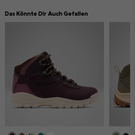
or
collap
Das Könnte Dir Auch Gefallen
sectio