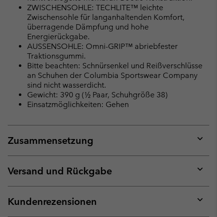
ZWISCHENSOHLE: TECHLITE™ leichte
Zwischensohle für langanhaltenden Komfort,
überragende Dämpfung und hohe
Energierückgabe.
AUSSENSOHLE: Omni-GRIP™ abriebfester
Traktionsgummi.
Bitte beachten: Schnürsenkel und Reißverschlüsse
an Schuhen der Columbia Sportswear Company
sind nicht wasserdicht.
Gewicht: 390 g (½ Paar, Schuhgröße 38)
Einsatzmöglichkeiten: Gehen
Zusammensetzung
Expan
or
collap
Versand und Rückgabe
sectio
Expan
or
collap
Kundenrezensionen
sectio
Expan