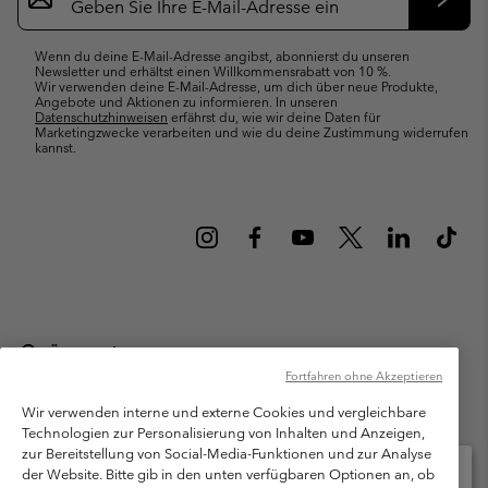
Anmeldung
Abonn
Wenn du deine E-Mail-Adresse angibst, abonnierst du unseren
Newsletter und erhältst einen Willkommensrabatt von 10 %.
Wir verwenden deine E-Mail-Adresse, um dich über neue Produkte,
Angebote und Aktionen zu informieren. In unseren
Datenschutzhinweisen
erfährst du, wie wir deine Daten für
Marketingzwecke verarbeiten und wie du deine Zustimmung widerrufen
kannst.
Österreich
Fortfahren ohne Akzeptieren
©
2026
Columbia Sportswear Austria GmbH. Moosfeldstraße 1, 5101
Bergheim, Salzburg Österreich. Alle Rechte vorbehalten.
Wir verwenden interne und externe Cookies und vergleichbare
Technologien zur Personalisierung von Inhalten und Anzeigen,
Nutzungsbedingungen
Allgemeine Verkaufsbedingungen
Garantie
zur Bereitstellung von Social-Media-Funktionen und zur Analyse
Datenschutzerklärung
der Website. Bitte gib in den unten verfügbaren Optionen an, ob