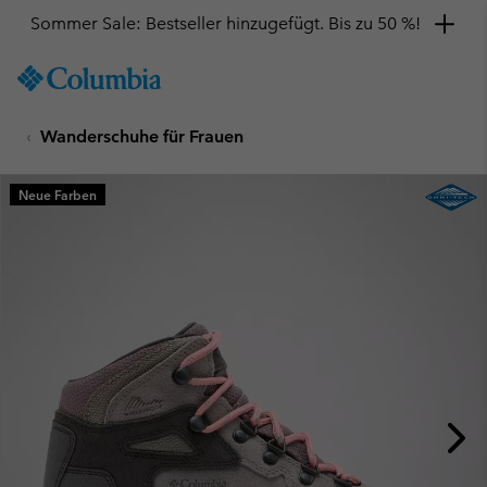
Sommer Sale: Bestseller hinzugefügt. Bis zu 50 %!
SKIP
Columbia
TO
Sportswear
CONTENT
Wanderschuhe für Frauen
SKIP
TO
MAIN
Neue Farben
NAV
SKIP
TO
SEARCH