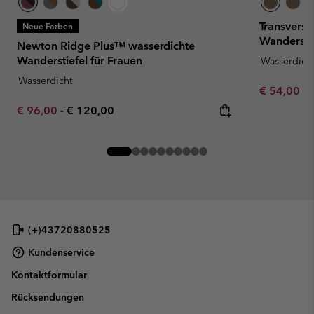
Transvers
Neue Farben
Wanderstie
Newton Ridge Plus™ wasserdichte
Wanderstiefel für Frauen
Wasserdich
Wasserdicht
Minimum sa
€ 54,00
-
Minimum sale price:
Maximum price:
€ 96,00
-
€ 120,00
(+)43720880525
Kundenservice
Kontaktformular
Rücksendungen