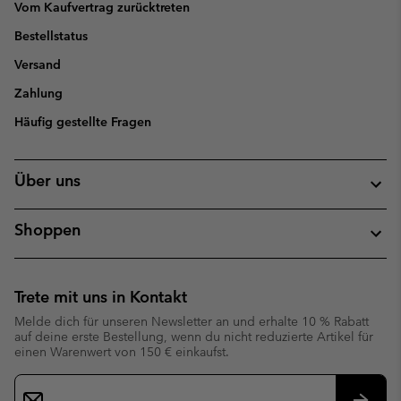
Vom Kaufvertrag zurücktreten
Bestellstatus
Versand
Zahlung
Häufig gestellte Fragen
Über uns
Shoppen
Trete mit uns in Kontakt
Melde dich für unseren Newsletter an und erhalte 10 % Rabatt
auf deine erste Bestellung, wenn du nicht reduzierte Artikel für
einen Warenwert von 150 € einkaufst.
Newsletter-