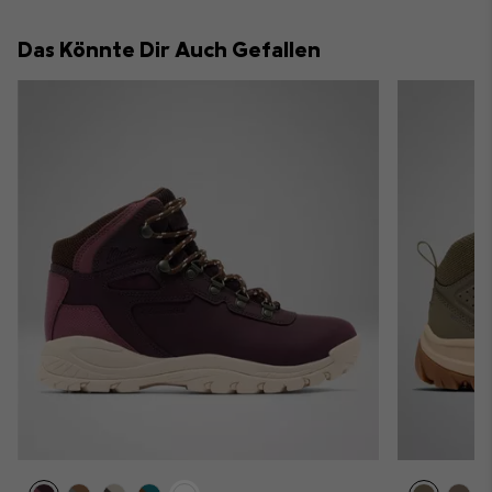
or
collap
Das Könnte Dir Auch Gefallen
sectio