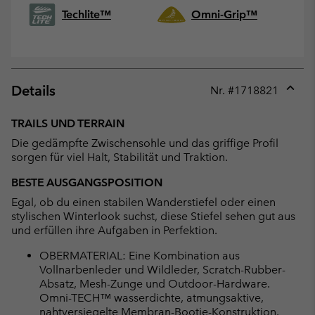
Techlite™
Omni-Grip™
Details
Nr. #
1718821
Expan
or
TRAILS UND TERRAIN
collap
Die gedämpfte Zwischensohle und das griffige Profil
sectio
sorgen für viel Halt, Stabilität und Traktion.
BESTE AUSGANGSPOSITION
Egal, ob du einen stabilen Wanderstiefel oder einen
stylischen Winterlook suchst, diese Stiefel sehen gut aus
und erfüllen ihre Aufgaben in Perfektion.
OBERMATERIAL: Eine Kombination aus
Vollnarbenleder und Wildleder, Scratch-Rubber-
Absatz, Mesh-Zunge und Outdoor-Hardware.
Omni-TECH™ wasserdichte, atmungsaktive,
nahtversiegelte Membran-Bootie-Konstruktion.