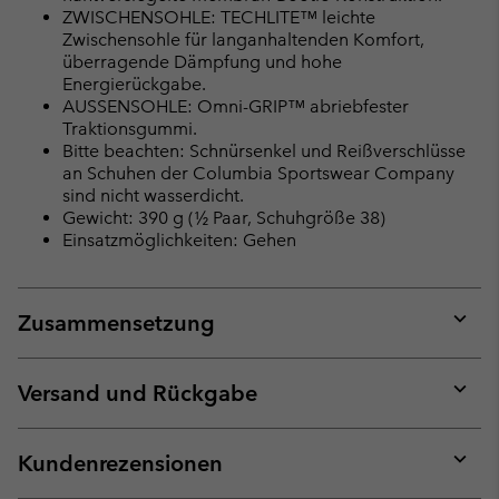
ZWISCHENSOHLE: TECHLITE™ leichte
Zwischensohle für langanhaltenden Komfort,
überragende Dämpfung und hohe
Energierückgabe.
AUSSENSOHLE: Omni-GRIP™ abriebfester
Traktionsgummi.
Bitte beachten: Schnürsenkel und Reißverschlüsse
an Schuhen der Columbia Sportswear Company
sind nicht wasserdicht.
Gewicht: 390 g (½ Paar, Schuhgröße 38)
Einsatzmöglichkeiten: Gehen
Zusammensetzung
Expan
or
collap
Versand und Rückgabe
sectio
Expan
or
collap
Kundenrezensionen
sectio
Expan