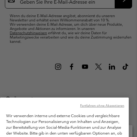
Anmeldung
Abonn
Wenn du deine E-Mail-Adresse angibst, abonnierst du unseren
Newsletter und erhältst einen Willkommensrabatt von 10 %.
Wir verwenden deine E-Mail-Adresse, um dich über neue Produkte,
Angebote und Aktionen zu informieren. In unseren
Datenschutzhinweisen
erfährst du, wie wir deine Daten für
Marketingzwecke verarbeiten und wie du deine Zustimmung widerrufen
kannst.
Österreich
Fortfahren ohne Akzeptieren
©
2026
Columbia Sportswear Austria GmbH. Moosfeldstraße 1, 5101
Bergheim, Salzburg Österreich. Alle Rechte vorbehalten.
Wir verwenden interne und externe Cookies und vergleichbare
Technologien zur Personalisierung von Inhalten und Anzeigen,
Nutzungsbedingungen
Allgemeine Verkaufsbedingungen
Garantie
zur Bereitstellung von Social-Media-Funktionen und zur Analyse
Datenschutzerklärung
der Website. Bitte gib in den unten verfügbaren Optionen an, ob