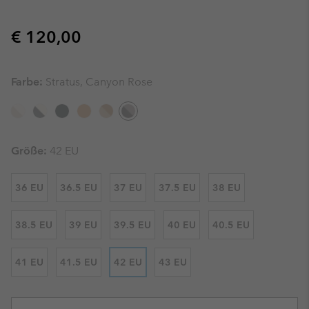
Regular price:
€ 120,00
Farbe:
Stratus, Canyon Rose
Größe:
42 EU
36 EU
36.5 EU
37 EU
37.5 EU
38 EU
38.5 EU
39 EU
39.5 EU
40 EU
40.5 EU
41 EU
41.5 EU
42 EU
43 EU