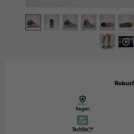
Robust
Regen
Techlite™