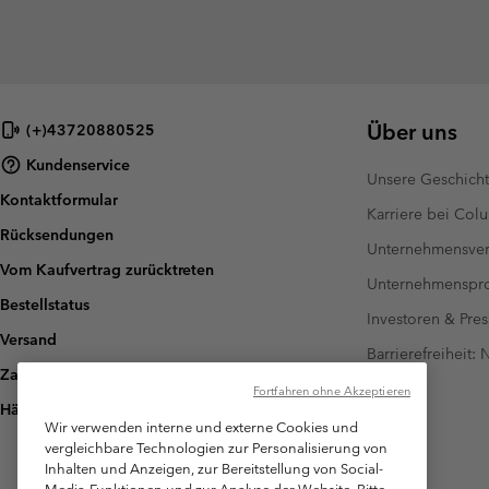
Über uns
(+)43720880525
Kundenservice
Unsere Geschich
Kontaktformular
Karriere bei Col
Rücksendungen
Unternehmensver
Vom Kaufvertrag zurücktreten
Unternehmensp
Bestellstatus
Investoren & Pres
Versand
Barrierefreiheit:
Zahlung
Fortfahren ohne Akzeptieren
Häufig gestellte Fragen
Wir verwenden interne und externe Cookies und
vergleichbare Technologien zur Personalisierung von
Inhalten und Anzeigen, zur Bereitstellung von Social-