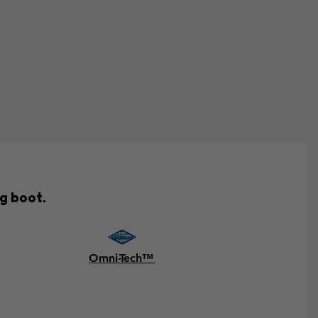
g boot.
Omni-Tech™