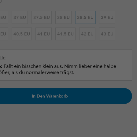
U
terhandschuhe
er Handschuhe
Guide Für Wasserdichte Artikel
Guide Für Wasserdichte Artikel
 EU
37 EU
37.5 EU
38 EU
38.5 EU
39 EU
ng in
en-Produkte
ßen
 EU
40.5 EU
41 EU
41.5 EU
42 EU
43 EU
ner-Produkte
lle
:
Fällt ein bisschen klein aus. Nimm lieber eine halbe
er, als du normalerweise trägst.
In Den Warenkorb