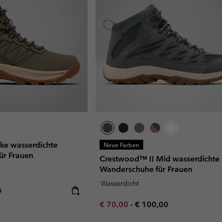
ke wasserdichte
Neue Farben
für Frauen
Crestwood™ II Mid wasserdichte
Wanderschuhe für Frauen
Wasserdicht
r price:
0
Minimum sale price:
Maximum price:
€ 70,00
-
€ 100,00