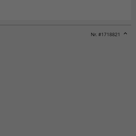
Nr. #
1718821
Expan
or
collap
sectio