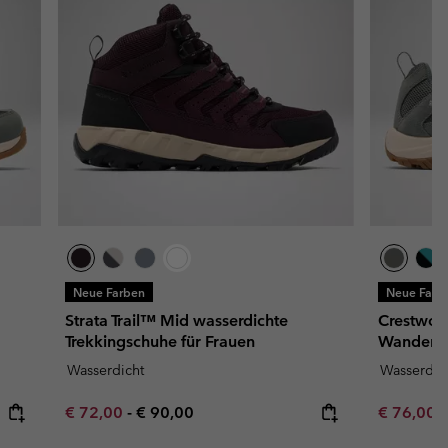
Neue Farben
Neue Farb
Strata Trail™ Mid wasserdichte
Crestwoo
Trekkingschuhe für Frauen
Wandersc
Wasserdicht
Wasserdic
Minimum sale price:
Maximum price:
Minimum s
€ 72,00
-
€ 90,00
€ 76,00