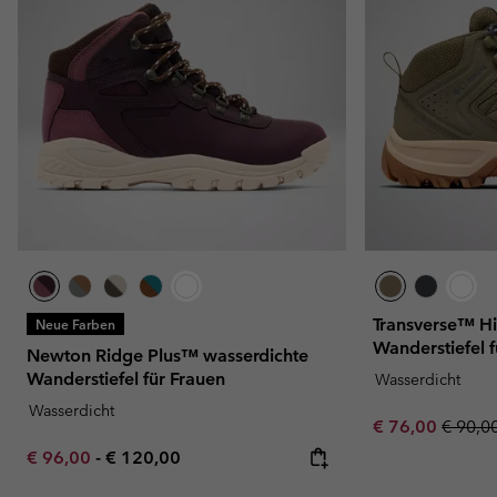
Transverse™ Hi
Neue Farben
Wanderstiefel 
Newton Ridge Plus™ wasserdichte
Wanderstiefel für Frauen
Wasserdicht
Wasserdicht
Sale price:
Regula
€ 76,00
€ 90,0
Minimum sale price:
Maximum price:
€ 96,00
-
€ 120,00