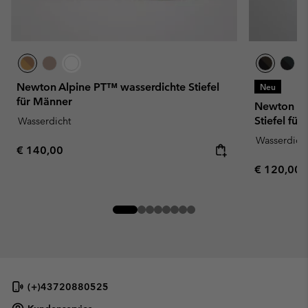
Newton Alpine PT™ wasserdichte Stiefel
Neu
für Männer
Newton Wa
Stiefel fü
Wasserdicht
Wasserdich
Regular price:
€ 140,00
Regular pr
€ 120,00
(+)43720880525