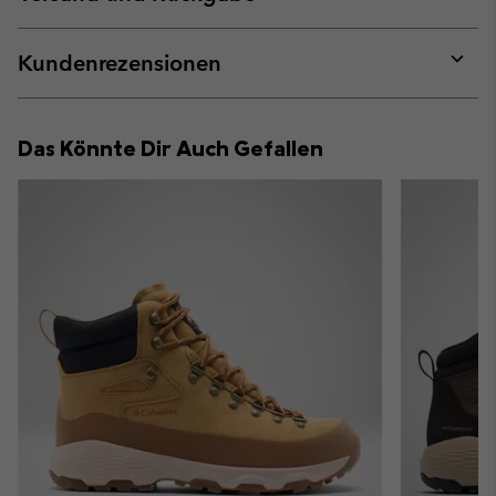
sectio
Expan
or
collap
Kundenrezensionen
sectio
Expan
or
collap
Das Könnte Dir Auch Gefallen
sectio