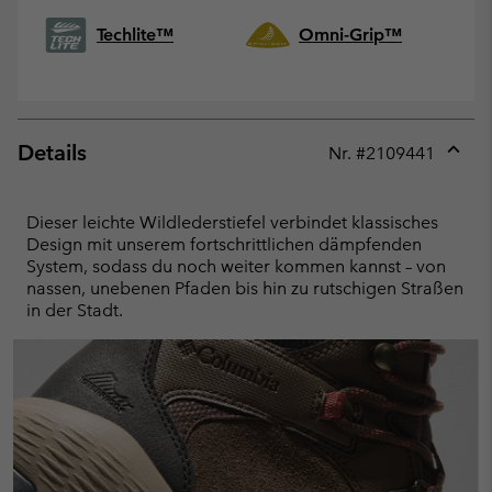
Techlite™
Omni-Grip™
Details
Nr. #
2109441
Expan
or
collap
Dieser leichte Wildlederstiefel verbindet klassisches
sectio
Design mit unserem fortschrittlichen dämpfenden
System, sodass du noch weiter kommen kannst – von
nassen, unebenen Pfaden bis hin zu rutschigen Straßen
in der Stadt.