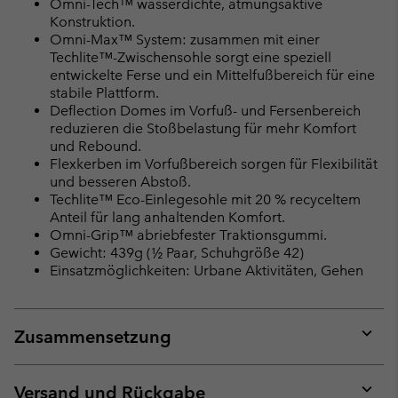
Omni-Tech™ wasserdichte, atmungsaktive
Konstruktion.
Omni-Max™ System: zusammen mit einer
Techlite™-Zwischensohle sorgt eine speziell
entwickelte Ferse und ein Mittelfußbereich für eine
stabile Plattform.
Deflection Domes im Vorfuß- und Fersenbereich
reduzieren die Stoßbelastung für mehr Komfort
und Rebound.
Flexkerben im Vorfußbereich sorgen für Flexibilität
und besseren Abstoß.
Techlite™ Eco-Einlegesohle mit 20 % recyceltem
Anteil für lang anhaltenden Komfort.
Omni-Grip™ abriebfester Traktionsgummi.
Gewicht: 439g (½ Paar, Schuhgröße 42)
Einsatzmöglichkeiten: Urbane Aktivitäten, Gehen
Zusammensetzung
Expan
or
collap
Versand und Rückgabe