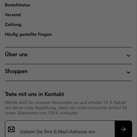
Bestellstatus
Versand
Zahlung
Häufig gestellte Fragen
Über uns
Shoppen
Trete mit uns in Kontakt
Melde dich für unseren Newsletter an und erhalte 10 % Rabatt
auf deine erste Bestellung, wenn du nicht reduzierte Artikel für
einen Warenwert von 150 € einkaufst.
Newsletter-
Anmeldung
Abonn