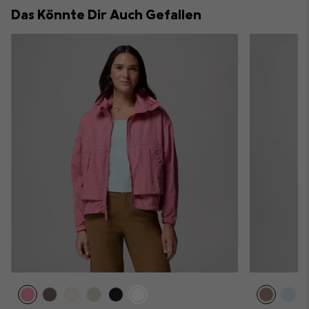
collap
Das Könnte Dir Auch Gefallen
sectio