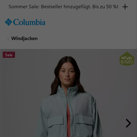
Sommer Sale: Bestseller hinzugefügt. Bis zu 50 %!
SKIP
Columbia
TO
Sportswear
CONTENT
Windjacken
SKIP
TO
MAIN
Sale
NAV
SKIP
TO
SEARCH