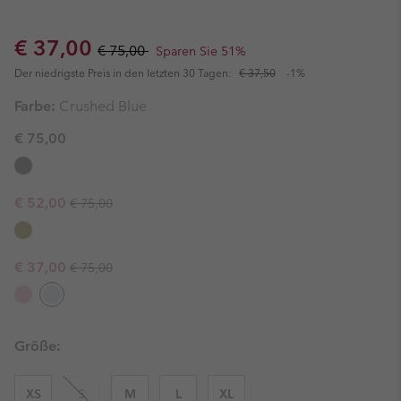
Sale price:
Regular price:
€ 37,00
€ 75,00
Sparen Sie 51%
Der niedrigste Preis in den letzten 30 Tagen:
€ 37,50
-1%
Farbe:
Crushed Blue
€ 75,00
Regular price:
Sale price:
€ 52,00
€ 75,00
Regular price:
Sale price:
€ 37,00
€ 75,00
Größe:
XS
S
M
L
XL