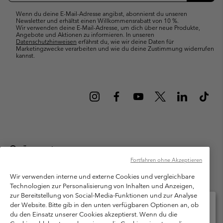
Wenn du deine E-Mail-Adresse angibst, abonnierst du unseren
Newsletter und erhältst einen Willkommensrabatt von 10 %.
Wir verwenden deine E-Mail-Adresse, um dich über neue Produkte,
Angebote und Aktionen zu informieren. In unseren
Datenschutzhinweisen
erfährst du, wie wir deine Daten für
Marketingzwecke verarbeiten und wie du deine Zustimmung widerrufen
kannst.
Österreich
Fortfahren ohne Akzeptieren
©
2026
Columbia Sportswear Austria GmbH. Moosfeldstraße 1, 5101
Bergheim, Salzburg Österreich. Alle Rechte vorbehalten.
Wir verwenden interne und externe Cookies und vergleichbare
Technologien zur Personalisierung von Inhalten und Anzeigen,
Nutzungsbedingungen
Allgemeine Verkaufsbedingungen
Garantie
zur Bereitstellung von Social-Media-Funktionen und zur Analyse
Datenschutzerklärung
der Website. Bitte gib in den unten verfügbaren Optionen an, ob
du den Einsatz unserer Cookies akzeptierst. Wenn du die
Bestimmungen und Bedingungen des Mitglieder Programms