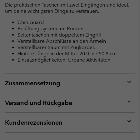
Die praktischen Taschen mit zwei Eingängen sind ideal,
um deine wichtigsten Dinge zu verstauen.
Chin Guard
Belüftungssystem am Rücken
Seitentaschen mit doppeltem Eingriff
Verstellbare Abschlüsse an den Ärmeln
Verstellbarer Saum mit Zugkordel.
Hintere Länge in der Mitte: 20.0 in / 50.8 cm
Einsatzmöglichkeiten: Urbane Aktivitäten
Zusammensetzung
Expan
or
collap
Versand und Rückgabe
sectio
Expan
or
collap
Kundenrezensionen
sectio
Expan
or