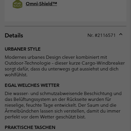
Omni-Shield™
Details
Nr. #
2116571
Expan
or
URBANER STYLE
collap
Modernes urbanes Design clever kombiniert mit
sectio
Outdoor-Technologie – dieser kurze Cargo-Windbreaker
sorgt dafür, dass du unterwegs gut aussiehst und dich
wohlfühlst.
EGAL WELCHES WETTER
Die wasser- und schmutzabweisende Beschichtung und
das Belüftungssystem an der Rückseite wurden für
nieselige, feuchte Tage entwickelt. Der Saum und die
Ärmelbündchen lassen sich verstellen, damit du immer
perfekt vor dem Wetter geschützt bist.
PRAKTISCHE TASCHEN