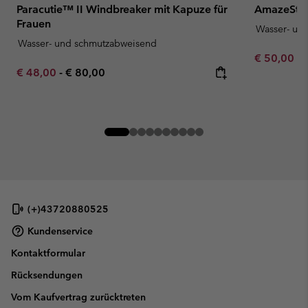
Paracutie™ II Windbreaker mit Kapuze für
AmazeStre
Frauen
Wasser- un
Wasser- und schmutzabweisend
Minimum sa
€ 50,00
-
Minimum sale price:
Maximum price:
€ 48,00
-
€ 80,00
(+)43720880525
Kundenservice
Kontaktformular
Rücksendungen
Vom Kaufvertrag zurücktreten