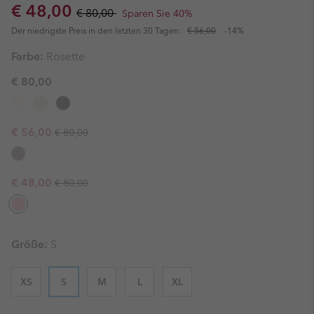
Sale price:
Regular price:
€ 48,00
€ 80,00
Sparen Sie 40%
Der niedrigste Preis in den letzten 30 Tagen:
€ 56,00
-14%
Farbe:
Rosette
€ 80,00
Regular price:
Sale price:
€ 56,00
€ 80,00
Regular price:
Sale price:
€ 48,00
€ 80,00
Größe:
S
XS
S
M
L
XL