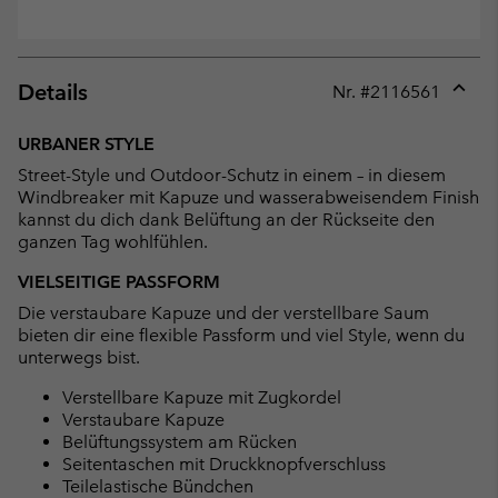
Details
Nr. #
2116561
Expan
or
URBANER STYLE
collap
Street-Style und Outdoor-Schutz in einem – in diesem
sectio
Windbreaker mit Kapuze und wasserabweisendem Finish
kannst du dich dank Belüftung an der Rückseite den
ganzen Tag wohlfühlen.
VIELSEITIGE PASSFORM
Die verstaubare Kapuze und der verstellbare Saum
bieten dir eine flexible Passform und viel Style, wenn du
unterwegs bist.
Verstellbare Kapuze mit Zugkordel
Verstaubare Kapuze
Belüftungssystem am Rücken
Seitentaschen mit Druckknopfverschluss
Teilelastische Bündchen