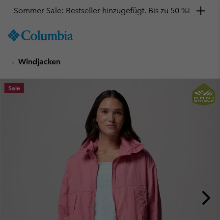
Sommer Sale: Bestseller hinzugefügt. Bis zu 50 %!
SKIP
Columbia
TO
Sportswear
CONTENT
Windjacken
SKIP
TO
MAIN
Sale
NAV
SKIP
TO
SEARCH