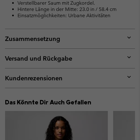
Verstellbarer Saum mit Zugkordel.
Hintere Länge in der Mitte: 23.0 in / 58.4 cm
Einsatzmöglichkeiten: Urbane Aktivitäten
Zusammensetzung
Expan
or
collap
Versand und Rückgabe
sectio
Expan
or
collap
Kundenrezensionen
sectio
Expan
or
collap
Das Könnte Dir Auch Gefallen
sectio