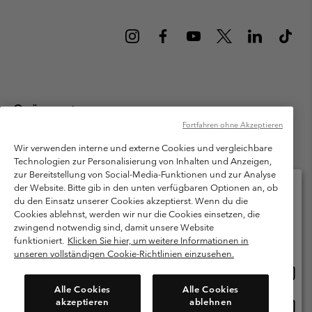
Österreich
Fortfahren ohne Akzeptieren
©
2026
Columbia Sportswear Austria GmbH. Moosfeldstraße 1, 5101
Bergheim, Salzburg Österreich. Alle Rechte vorbehalten.
Wir verwenden interne und externe Cookies und vergleichbare
Technologien zur Personalisierung von Inhalten und Anzeigen,
Nutzungsbedingungen
Allgemeine Verkaufsbedingungen
Garantie
zur Bereitstellung von Social-Media-Funktionen und zur Analyse
Datenschutzerklärung
der Website. Bitte gib in den unten verfügbaren Optionen an, ob
du den Einsatz unserer Cookies akzeptierst. Wenn du die
Bestimmungen und Bedingungen des Mitglieder Programms
Cookies ablehnst, werden wir nur die Cookies einsetzen, die
Bitte wählen Sie Ihr Lieferland und Ihre Sprache
zwingend notwendig sind, damit unsere Website
Nutzungsbedingungen Für Nutzergenerierte Inhalte
Impressum
Online-Einkauf verfügbar
funktioniert.
Klicken Sie hier, um weitere Informationen in
Cookies
unseren vollständigen Cookie-Richtlinien einzusehen.
Online
United States
Einkau
Kundenservice: Mo- Fr. 9:00 - 13:00 & 14:00- 18:00 Uhr
Alle Cookies
Alle Cookies
(+)43720880525
verfü
akzeptieren
ablehnen
Online
Österreich