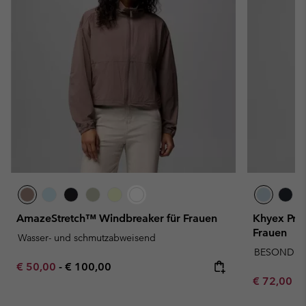
AmazeStretch™ Windbreaker für Frauen
Khyex Pro
Frauen
Wasser- und schmutzabweisend
BESONDERS
Minimum sale price:
Maximum price:
€ 50,00
-
€ 100,00
Minimum sa
€ 72,00
-