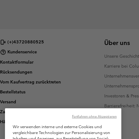
Über uns
(+)43720880525
Kundenservice
Unsere Geschich
Kontaktformular
Karriere bei Col
Rücksendungen
Unternehmensver
Vom Kaufvertrag zurücktreten
Unternehmensp
Bestellstatus
Investoren & Pres
Versand
Barrierefreiheit:
Zahlung
Fortfahren ohne Akzeptieren
Häufig gestellte Fragen
Wir verwenden interne und externe Cookies und
vergleichbare Technologien zur Personalisierung von
Inhalten und Anzeigen, zur Bereitstellung von Social-