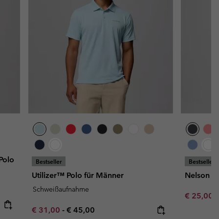
Polo
Bestseller
Bestseller
Utilizer™ Polo für Männer
Nelson Po
Schweißaufnahme
Minimum s
€ 25,00
Minimum sale price:
Maximum price:
€ 31,00
-
€ 45,00