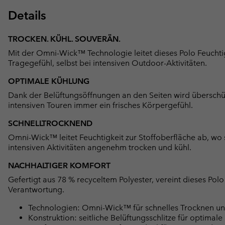
Details
TROCKEN. KÜHL. SOUVERÄN.
Mit der Omni-Wick™ Technologie leitet dieses Polo Feuchtig
Tragegefühl, selbst bei intensiven Outdoor-Aktivitäten.
OPTIMALE KÜHLUNG
Dank der Belüftungsöffnungen an den Seiten wird überschü
intensiven Touren immer ein frisches Körpergefühl.
SCHNELLTROCKNEND
Omni-Wick™ leitet Feuchtigkeit zur Stoffoberfläche ab, wo s
intensiven Aktivitäten angenehm trocken und kühl.
NACHHALTIGER KOMFORT
Gefertigt aus 78 % recyceltem Polyester, vereint dieses Pol
Verantwortung.
Technologien: Omni-Wick™ für schnelles Trocknen u
Konstruktion: seitliche Belüftungsschlitze für optimale 