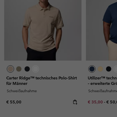
Carter Ridge™ technisches Polo-Shirt
Utilizer™ tech
für Männer
– erweiterte G
Schweißaufnahme
Schweißaufnahm
Regular price:
Minimum sale p
Maxi
€ 55,00
€ 35,00
-
€ 50