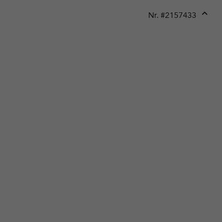
Nr. #
2157433
Expan
or
collap
sectio