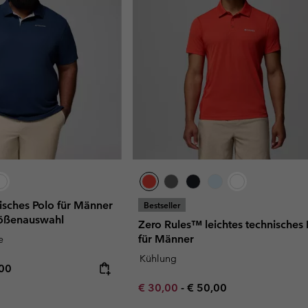
nisches Polo für Männer
Bestseller
rößenauswahl
Zero Rules™ leichtes technisches 
für Männer
e
Kühlung
rice:
mum price:
,00
Minimum sale price:
Maximum price:
€ 30,00
-
€ 50,00