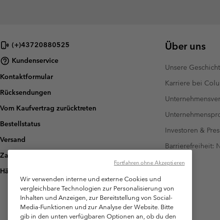
Über uns
(+)43720880525
Kundenservice
Unsere Geschich
Kontaktformular
Karriere bei Col
Rücksendungen
Unternehmensver
Vom Kaufvertrag zurücktreten
Unternehmensp
Bestellstatus
Investoren & Pres
Versand
Barrierefreiheit:
Zahlung
Fortfahren ohne Akzeptieren
Häufig gestellte Fragen
Wir verwenden interne und externe Cookies und
vergleichbare Technologien zur Personalisierung von
Inhalten und Anzeigen, zur Bereitstellung von Social-
Media-Funktionen und zur Analyse der Website. Bitte
gib in den unten verfügbaren Optionen an, ob du den