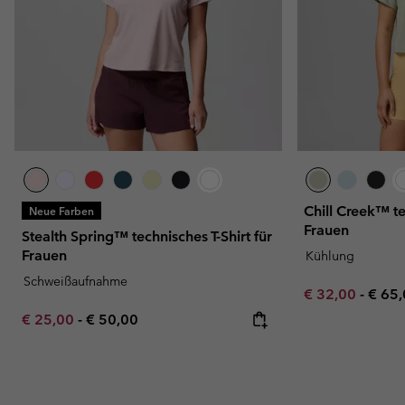
Chill Creek™ te
Neue Farben
Frauen
Stealth Spring™ technisches T-Shirt für
Frauen
Kühlung
Schweißaufnahme
Minimum sale p
Maxi
€ 32,00
-
€ 65
Minimum sale price:
Maximum price:
€ 25,00
-
€ 50,00