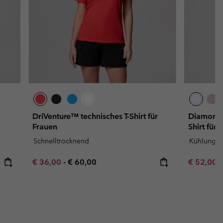
DriVenture™ technisches T-Shirt für
Diamond 
Frauen
Shirt für 
Schnelltrocknend
Kühlung
Minimum sale price:
Maximum price:
Minimum s
€ 36,00
-
€ 60,00
€ 52,00