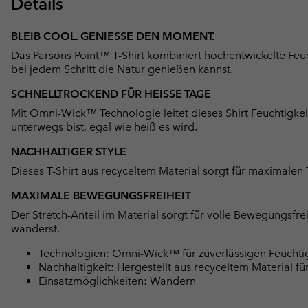
Details
BLEIB COOL. GENIESSE DEN MOMENT.
Das Parsons Point™ T-Shirt kombiniert hochentwickelte Feuc
bei jedem Schritt die Natur genießen kannst.
SCHNELLTROCKEND FÜR HEISSE TAGE
Mit Omni-Wick™ Technologie leitet dieses Shirt Feuchtigke
unterwegs bist, egal wie heiß es wird.
NACHHALTIGER STYLE
Dieses T-Shirt aus recyceltem Material sorgt für maximalen
MAXIMALE BEWEGUNGSFREIHEIT
Der Stretch-Anteil im Material sorgt für volle Bewegungsfr
wanderst.
Technologien: Omni-Wick™ für zuverlässigen Feuchtig
Nachhaltigkeit: Hergestellt aus recyceltem Material f
Einsatzmöglichkeiten: Wandern