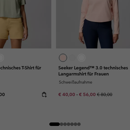
chnisches T-Shirt für
Seeker Legend™ 3.0 technisches
Langarmshirt für Frauen
Schweißaufnahme
rice:
mum price:
Minimum sale price:
Maximum sale price:
Regular price:
,00
€ 40,00
-
€ 56,00
€ 80,00