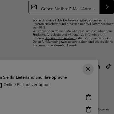
Newsletter-
Anmeldung
Abo
Wenn du deine E-Mail-Adresse angibst, abonnierst du
unseren Newsletter und erhältst einen Willkommensrabatt
von 10 %.
Wir verwenden deine E-Mail-Adresse, um dich über neue
Produkte, Angebote und Aktionen zu informieren. In
unseren
Datenschutzhinweisen
erfährst du, wie wir deine
Daten für Marketingzwecke verarbeiten und wie du deine
Zustimmung widerrufen kannst.
n Sie Ihr Lieferland und Ihre Sprache
Online-Einkauf verfügbar
Online-
Einkauf
verfügbar
Online-
Nutzungsbedingungen Für Nutzergenerierte Inhalte
Impressum
Cookies
Einkauf