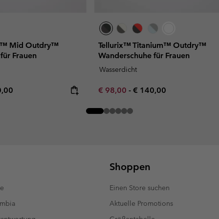
sh™ Mid Outdry™
Tellurix™ Titanium™ Outdry™
für Frauen
Wanderschuhe für Frauen
Wasserdicht
rice:
mum price:
Minimum sale price:
Maximum price:
0,00
€ 98,00
-
€ 140,00
Shoppen
te
Einen Store suchen
umbia
Aktuelle Promotions