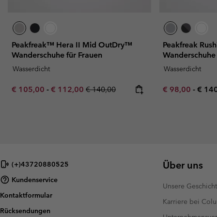
Peakfreak™ Hera II Mid OutDry™
Peakfreak Ru
Wanderschuhe für Frauen
Wanderschuhe 
Wasserdicht
Wasserdicht
Minimum sale price:
Maximum sale price:
Regular price:
Minimum sale p
Maxi
€ 105,00
-
€ 112,00
€ 140,00
€ 98,00
-
€ 14
Über uns
(+)43720880525
Kundenservice
Unsere Geschich
Kontaktformular
Karriere bei Col
Rücksendungen