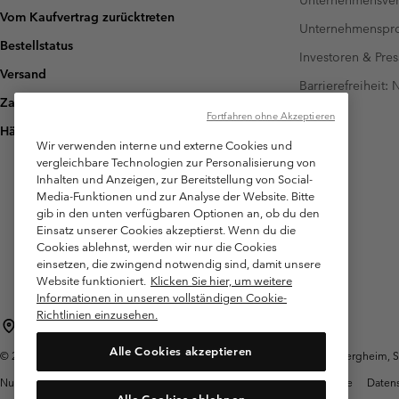
Unternehmensver
Vom Kaufvertrag zurücktreten
Unternehmensp
Bestellstatus
Investoren & Pres
Versand
Barrierefreiheit:
Zahlung
Fortfahren ohne Akzeptieren
Häufig gestellte Fragen
Wir verwenden interne und externe Cookies und
vergleichbare Technologien zur Personalisierung von
Inhalten und Anzeigen, zur Bereitstellung von Social-
Media-Funktionen und zur Analyse der Website. Bitte
gib in den unten verfügbaren Optionen an, ob du den
Einsatz unserer Cookies akzeptierst. Wenn du die
Cookies ablehnst, werden wir nur die Cookies
einsetzen, die zwingend notwendig sind, damit unsere
Website funktioniert.
Klicken Sie hier, um weitere
Informationen in unseren vollständigen Cookie-
Richtlinien einzusehen.
Österreich
Alle Cookies akzeptieren
©
2026
Columbia Sportswear Austria GmbH. Moosfeldstraße 1, 5101 Bergheim, Sal
Nutzungsbedingungen
Allgemeine Verkaufsbedingungen
Garantie
Datens