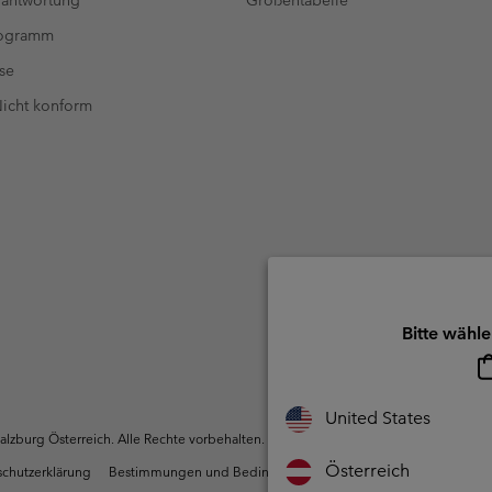
antwortung
Größentabelle
rogramm
se
 Nicht konform
Bitte wähle
United States
zburg Österreich. Alle Rechte vorbehalten.
Österreich
chutzerklärung
Bestimmungen und Bedingungen des Mitglieder Programms