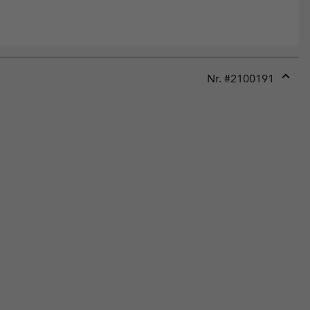
Nr. #
2100191
Expan
or
collap
sectio