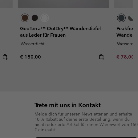
GeoTerra™ OutDry™ Wanderstiefel
Peakfrea
aus Leder für Frauen
Wandersc
Wasserdicht
Wasserdic
Regular price:
Minimum s
€ 180,00
€ 78,00
Trete mit uns in Kontakt
Melde dich für unseren Newsletter an und erhalte
10 % Rabatt auf deine erste Bestellung, wenn du
nicht reduzierte Artikel für einen Warenwert von 150
€ einkaufst.