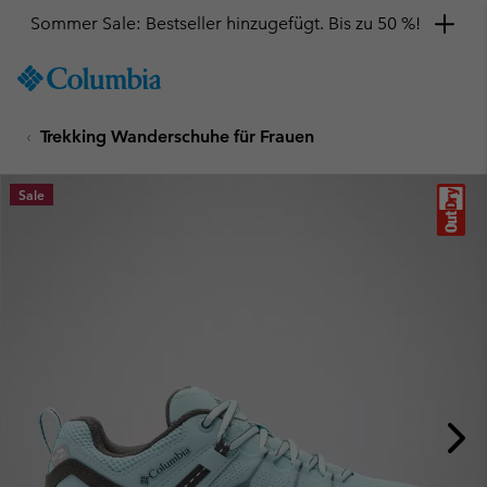
Sommer Sale: Bestseller hinzugefügt. Bis zu 50 %!
SKIP
Columbia
TO
Sportswear
CONTENT
Trekking Wanderschuhe für Frauen
SKIP
TO
MAIN
Sale
NAV
SKIP
TO
SEARCH