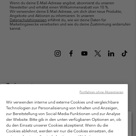
Wenn du deine E-Mail-Adresse angibst, abonnierst du unseren
Newsletter und erhältst einen Willkommensrabatt von 10 %.
Wir verwenden deine E-Mail-Adresse, um dich über neue Produkte,
Angebote und Aktionen zu informieren. In unseren
Datenschutzhinweisen
erfährst du, wie wir deine Daten für
Marketingzwecke verarbeiten und wie du deine Zustimmung widerrufen
kannst.
Österreich
Fortfahren ohne Akzeptieren
©
2026
Columbia Sportswear Austria GmbH. Moosfeldstraße 1, 5101
Bergheim, Salzburg Österreich. Alle Rechte vorbehalten.
Wir verwenden interne und externe Cookies und vergleichbare
Technologien zur Personalisierung von Inhalten und Anzeigen,
Nutzungsbedingungen
Allgemeine Verkaufsbedingungen
Garantie
zur Bereitstellung von Social-Media-Funktionen und zur Analyse
Datenschutzerklärung
der Website. Bitte gib in den unten verfügbaren Optionen an, ob
du den Einsatz unserer Cookies akzeptierst. Wenn du die
Bestimmungen und Bedingungen des Mitglieder Programms
Cookies ablehnst, werden wir nur die Cookies einsetzen, die
Bitte wählen Sie Ihr Lieferland und Ihre Sprache