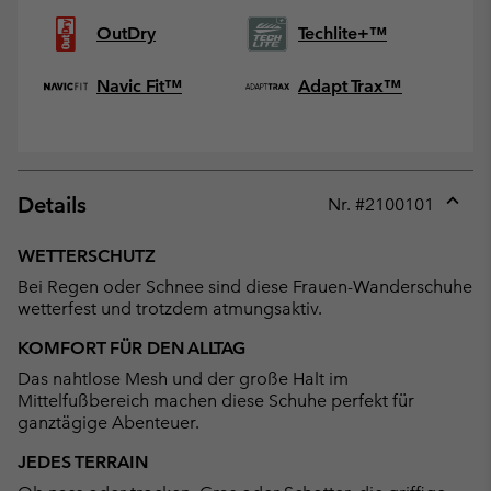
OutDry
Techlite+™
Navic Fit™
Adapt Trax™
Details
Nr. #
2100101
Expan
or
WETTERSCHUTZ
collap
Bei Regen oder Schnee sind diese Frauen-Wanderschuhe
sectio
wetterfest und trotzdem atmungsaktiv.
KOMFORT FÜR DEN ALLTAG
Das nahtlose Mesh und der große Halt im
Mittelfußbereich machen diese Schuhe perfekt für
ganztägige Abenteuer.
JEDES TERRAIN