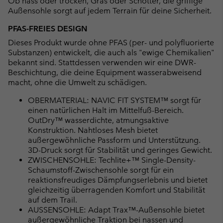
Ob nass oder trocken, Gras oder Schotter, die griffige
Außensohle sorgt auf jedem Terrain für deine Sicherheit.
PFAS-FREIES DESIGN
Dieses Produkt wurde ohne PFAS (per- und polyfluorierte
Substanzen) entwickelt, die auch als "ewige Chemikalien"
bekannt sind. Stattdessen verwenden wir eine DWR-
Beschichtung, die deine Equipment wasserabweisend
macht, ohne die Umwelt zu schädigen.
OBERMATERIAL: NAVIC FIT SYSTEM™ sorgt für
einen natürlichen Halt im Mittelfuß-Bereich.
OutDry™ wasserdichte, atmungsaktive
Konstruktion. Nahtloses Mesh bietet
außergewöhnliche Passform und Unterstützung.
3D-Druck sorgt für Stabilität und geringes Gewicht.
ZWISCHENSOHLE: Techlite+™ Single-Density-
Schaumstoff-Zwischensohle sorgt für ein
reaktionsfreudiges Dämpfungserlebnis und bietet
gleichzeitig überragenden Komfort und Stabilität
auf dem Trail.
AUSSENSOHLE: Adapt Trax™-Außensohle bietet
außergewöhnliche Traktion bei nassen und