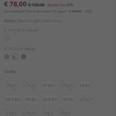
Sale price:
Regular price:
€ 78,00
€ 130,00
Sparen Sie 40%
Der niedrigste Preis in den letzten 30 Tagen:
€ 104,00
-25%
Farbe:
Marine Light, Dark Grey
Regular price:
Sale price:
€ 110,00
€ 130,00
Regular price:
Sale price:
€ 78,00
€ 130,00
Größe:
36 EU
36.5 EU
37 EU
37.5 EU
38 EU
38.5 EU
39 EU
39.5 EU
40 EU
40.5 EU
41 EU
41.5 EU
42 EU
43 EU