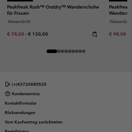
Peakfreak Rush™ Outdry™ Wanderschuhe
Peakfreak
für Frauen
Wandersch
Wasserdicht
Wasserdich
Minimum sale price:
Maximum price:
Minimum sa
€ 78,00
-
€ 130,00
€ 98,00
-
(+)43720880525
Kundenservice
Kontaktformular
Rücksendungen
Vom Kaufvertrag zurücktreten
Bestellstatus