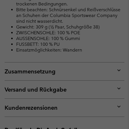
trockenen Bedingungen.
Bitte beachten: Schnürsenkel und Reißverschlüsse
an Schuhen der Columbia Sportswear Company
sind nicht wasserdicht.
Gewicht: 309 g (½ Paar, Schuhgröße 38)
ZWISCHENSOHLE: 100 % POE
AUSSENSOHLE: 100 % Gummi
FUSSBETT: 100 % PU
Einsatzmöglichkeiten: Wandern
Zusammensetzung
Expan
or
collap
Versand und Rückgabe
sectio
Expan
or
collap
Kundenrezensionen
sectio
Expan
or
collap