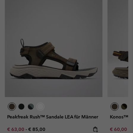
Peakfreak Rush™ Sandale LEA für Männer
Konos™ Hi
Minimum sale price:
Maximum price:
Minimum sa
€ 63,00
-
€ 85,00
€ 60,00
-