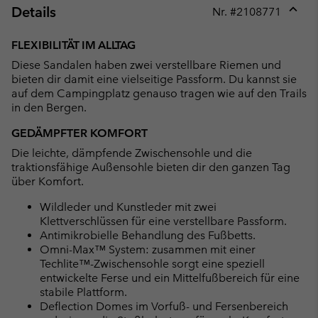
Details
Nr. #
2108771
Expan
or
FLEXIBILITÄT IM ALLTAG
collap
Diese Sandalen haben zwei verstellbare Riemen und
sectio
bieten dir damit eine vielseitige Passform. Du kannst sie
auf dem Campingplatz genauso tragen wie auf den Trails
in den Bergen.
GEDÄMPFTER KOMFORT
Die leichte, dämpfende Zwischensohle und die
traktionsfähige Außensohle bieten dir den ganzen Tag
über Komfort.
Wildleder und Kunstleder mit zwei
Klettverschlüssen für eine verstellbare Passform.
Antimikrobielle Behandlung des Fußbetts.
Omni-Max™ System: zusammen mit einer
Techlite™-Zwischensohle sorgt eine speziell
entwickelte Ferse und ein Mittelfußbereich für eine
stabile Plattform.
Deflection Domes im Vorfuß- und Fersenbereich