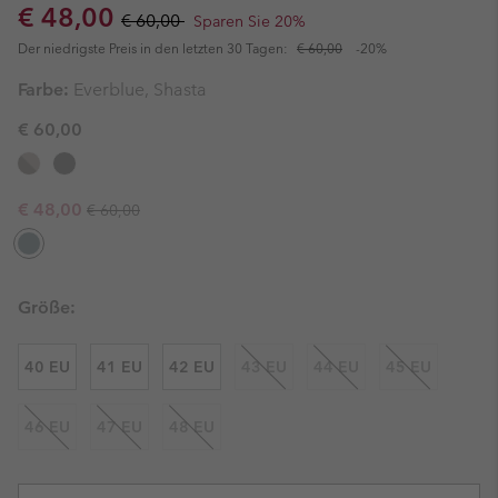
Sale price:
Regular price:
€ 48,00
€ 60,00
Sparen Sie 20%
Der niedrigste Preis in den letzten 30 Tagen:
€ 60,00
-20%
Farbe:
Everblue, Shasta
€ 60,00
Regular price:
Sale price:
€ 48,00
€ 60,00
Größe:
40 EU
41 EU
42 EU
43 EU
44 EU
45 EU
46 EU
47 EU
48 EU