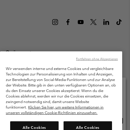
Österreich
Fortfahren ohne Akzeptieren
©
2026
Columbia Sportswear Austria GmbH. Moosfeldstraße 1, 5101
Bergheim, Salzburg Österreich. Alle Rechte vorbehalten.
Wir verwenden interne und externe Cookies und vergleichbare
Technologien zur Personalisierung von Inhalten und Anzeigen,
Nutzungsbedingungen
Allgemeine Verkaufsbedingungen
Garantie
zur Bereitstellung von Social-Media-Funktionen und zur Analyse
Datenschutzerklärung
der Website. Bitte gib in den unten verfügbaren Optionen an, ob
du den Einsatz unserer Cookies akzeptierst. Wenn du die
Bestimmungen und Bedingungen des Mitglieder Programms
Cookies ablehnst, werden wir nur die Cookies einsetzen, die
Bitte wählen Sie Ihr Lieferland und Ihre Sprache
zwingend notwendig sind, damit unsere Website
Nutzungsbedingungen Für Nutzergenerierte Inhalte
Impressum
Online-Einkauf verfügbar
funktioniert.
Klicken Sie hier, um weitere Informationen in
Cookies
unseren vollständigen Cookie-Richtlinien einzusehen.
Online
United States
Einkau
Kundenservice: Mo- Fr. 9:00 - 13:00 & 14:00- 18:00 Uhr
Alle Cookies
Alle Cookies
(+)43720880525