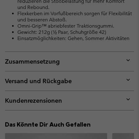
reduzieren die Stoßbelastung für mehr Komfort
und Rebound.
Flexkerben im Vorfußbereich sorgen für Flexibilität
und besseren Abstoß.
Omni-Grip™ abriebfester Traktionsgummi.
Gewicht: 212g (½ Paar, Schuhgröße 42)
Einsatzmöglichkeiten: Gehen, Sommer Aktivitäten
Zusammensetzung
Expan
or
collap
Versand und Rückgabe
sectio
Expan
or
collap
Kundenrezensionen
sectio
Expan
or
collap
Das Könnte Dir Auch Gefallen
sectio