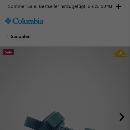
Sommer Sale: Bestseller hinzugefügt. Bis zu 50 %!
SKIP
Columbia
TO
Sportswear
CONTENT
Sandalen
SKIP
TO
MAIN
Sale
NAV
SKIP
TO
SEARCH