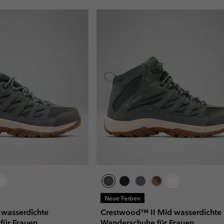
Neue Farben
 wasserdichte
Crestwood™ II Mid wasserdichte
für Frauen
Wanderschuhe für Frauen