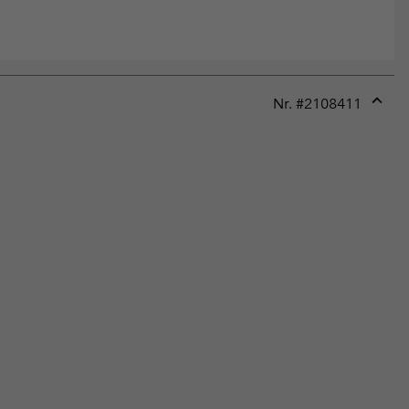
Nr. #
2108411
Expan
or
collap
sectio