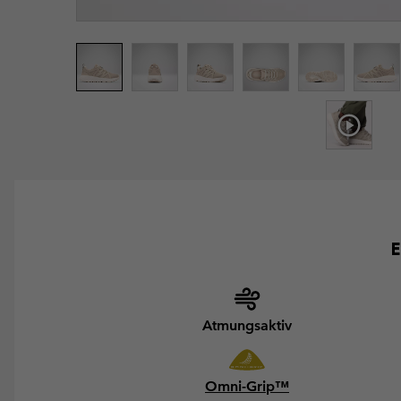
E
Atmungsaktiv
Omni-Grip™