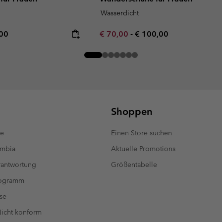
Wasserdicht
rice:
mum price:
Minimum sale price:
Maximum price:
,00
€ 70,00
-
€ 100,00
Shoppen
te
Einen Store suchen
umbia
Aktuelle Promotions
antwortung
Größentabelle
rogramm
se
 Nicht konform