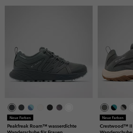
Neue Farben
Neue Farben
Peakfreak Roam™ wasserdichte
Crestwood™ II
Wanderschuhe für Frauen
Wanderschuhe 