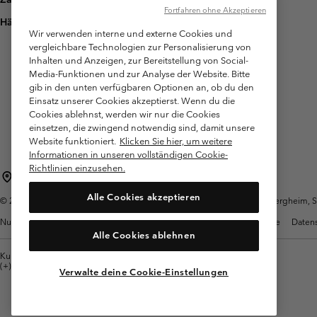
Fortfahren ohne Akzeptieren
Häufig gestellte Fragen
Wir verwenden interne und externe Cookies und
vergleichbare Technologien zur Personalisierung von
Inhalten und Anzeigen, zur Bereitstellung von Social-
Media-Funktionen und zur Analyse der Website. Bitte
gib in den unten verfügbaren Optionen an, ob du den
Einsatz unserer Cookies akzeptierst. Wenn du die
Cookies ablehnst, werden wir nur die Cookies
einsetzen, die zwingend notwendig sind, damit unsere
Website funktioniert.
Klicken Sie hier, um weitere
Informationen in unseren vollständigen Cookie-
Richtlinien einzusehen.
Österreich
Alle Cookies akzeptieren
©
2026
Columbia Sportswear Austria GmbH. Moosfeldstraße 1, 5101 Bergheim, Sal
Nutzungsbedingungen
Allgemeine Verkaufsbedingungen
Garantie
Datens
Alle Cookies ablehnen
Kundenservice: Mo- Fr. 9:00 - 13:00 & 14:00- 18:00 Uhr
(+)43720880525
Verwalte deine Cookie-Einstellungen