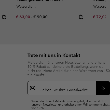
Wasserdicht
Wasserdic
Minimum sale price:
Maximum price:
Minimum s
€ 63,00
-
€ 90,00
€ 72,00
Trete mit uns in Kontakt
Melde dich für unseren Newsletter an und erhalte
10 % Rabatt auf deine erste Bestellung, wenn du
nicht reduzierte Artikel für einen Warenwert von 150
€ einkaufst.
Newsletter-
Anmeldung
Abo
Wenn du deine E-Mail-Adresse angibst, abonnierst du
unseren Newsletter und erhältst einen Willkommensrabatt
von 10 %.