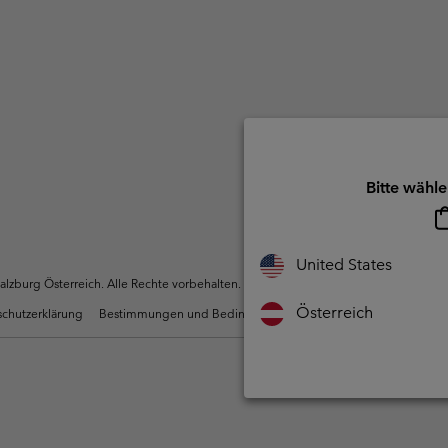
Bitte wähle
United States
zburg Österreich. Alle Rechte vorbehalten.
Österreich
chutzerklärung
Bestimmungen und Bedingungen des Mitglieder Programms