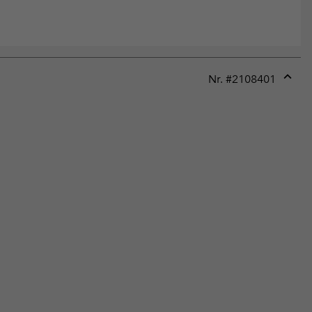
Nr. #
2108401
Expan
or
collap
sectio