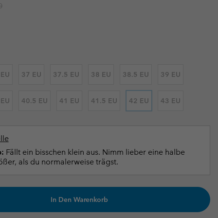
r price:
0
terhandschuhe
er Handschuhe
Guide Für Wasserdichte Artikel
Guide Für Wasserdichte Artikel
ng in
en-Produkte
ßen
ner-Produkte
 EU
37 EU
37.5 EU
38 EU
38.5 EU
39 EU
 EU
40.5 EU
41 EU
41.5 EU
42 EU
43 EU
lle
:
Fällt ein bisschen klein aus. Nimm lieber eine halbe
er, als du normalerweise trägst.
In Den Warenkorb