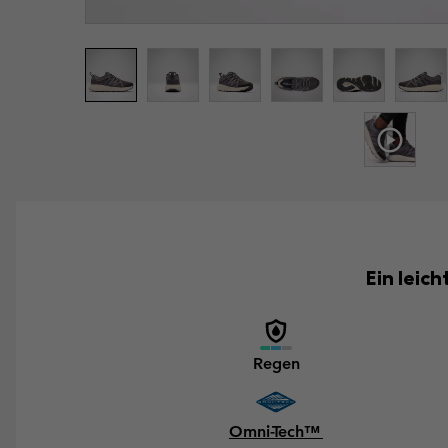
Ein leic
Regen
Omni-Tech™