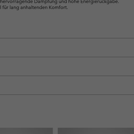
e, hervorragende Dämpfung und hohe Energierückgabe.
l für lang anhaltenden Komfort.