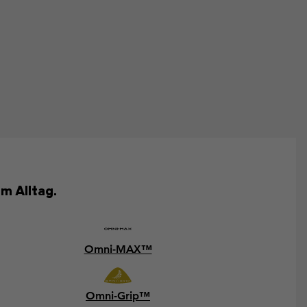
m Alltag.
Omni-MAX™
Omni-Grip™