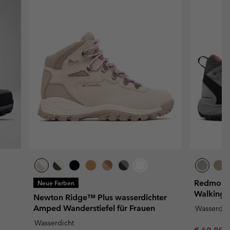
Redmond™
Neue Farben
Walking S
Newton Ridge™ Plus wasserdichter
Amped Wanderstiefel für Frauen
Wasserdic
Wasserdicht
Minimum s