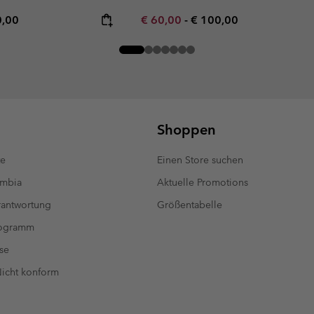
rice:
mum price:
Minimum sale price:
Maximum price:
0,00
€ 60,00
-
€ 100,00
Shoppen
te
Einen Store suchen
umbia
Aktuelle Promotions
antwortung
Größentabelle
rogramm
se
 Nicht konform