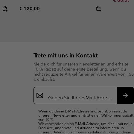
€ 60,00
Regular price:
€ 120,00
Trete mit uns in Kontakt
Melde dich für unseren Newsletter an und erhalte
10 % Rabatt auf deine erste Bestellung, wenn du
nicht reduzierte Artikel für einen Warenwert von 150
€ einkaufst.
Newsletter-
Anmeldung
Abo
Wenn du deine E-Mail-Adresse angibst, abonnierst du
unseren Newsletter und erhältst einen Willkommensrabatt
von 10 %.
Wir verwenden deine E-Mail-Adresse, um dich über neue
Produkte, Angebote und Aktionen zu informieren. In
unseren
Datenschutzhinweisen
erfährst du, wie wir deine