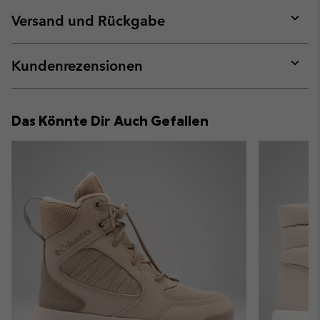
or
collap
Versand und Rückgabe
sectio
Expan
or
collap
Kundenrezensionen
sectio
Expan
or
collap
Das Könnte Dir Auch Gefallen
sectio