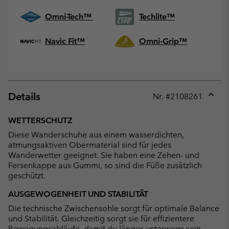
Omni-Tech™
Techlite™
Navic Fit™
Omni-Grip™
Details
Nr. #
2108261
Expan
or
WETTERSCHUTZ
collap
Diese Wanderschuhe aus einem wasserdichten,
sectio
atmungsaktiven Obermaterial sind für jedes
Wanderwetter geeignet. Sie haben eine Zehen- und
Fersenkappe aus Gummi, so sind die Füße zusätzlich
geschützt.
AUSGEWOGENHEIT UND STABILITÄT
Die technische Zwischensohle sorgt für optimale Balance
und Stabilität. Gleichzeitig sorgt sie für effizientere
Bewegungsabläufe, damit du länger unterwegs sein