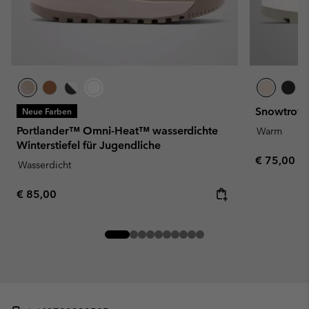
Snowtrot™ 
Neue Farben
Portlander™ Omni-Heat™ wasserdichte
Warm
Winterstiefel für Jugendliche
Regular pr
€ 75,00
Wasserdicht
Regular price:
€ 85,00