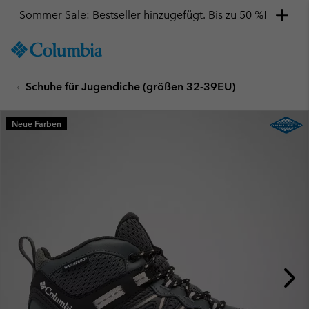
Sommer Sale: Bestseller hinzugefügt. Bis zu 50 %!
SKIP
Columbia
TO
Sportswear
CONTENT
Schuhe für Jugendiche (größen 32-39EU)
SKIP
TO
MAIN
Neue Farben
NAV
SKIP
TO
SEARCH