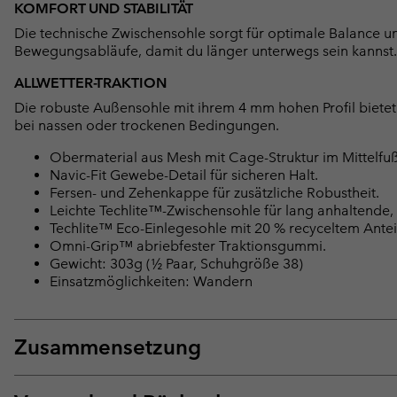
KOMFORT UND STABILITÄT
Die technische Zwischensohle sorgt für optimale Balance und S
Bewegungsabläufe, damit du länger unterwegs sein kannst.
ALLWETTER-TRAKTION
Die robuste Außensohle mit ihrem 4 mm hohen Profil bietet 
bei nassen oder trockenen Bedingungen.
Obermaterial aus Mesh mit Cage-Struktur im Mittelfuß
Navic-Fit Gewebe-Detail für sicheren Halt.
Fersen- und Zehenkappe für zusätzliche Robustheit.
Leichte Techlite™-Zwischensohle für lang anhaltend
Techlite™ Eco-Einlegesohle mit 20 % recyceltem Antei
Omni-Grip™ abriebfester Traktionsgummi.
Gewicht: 303g (½ Paar, Schuhgröße 38)
Einsatzmöglichkeiten: Wandern
Zusammensetzung