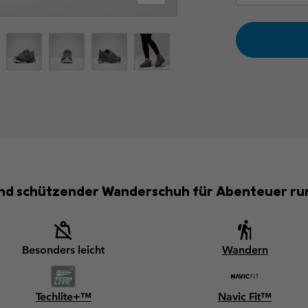
 und schützender Wanderschuh für Abenteuer run
Besonders leicht
Wandern
Techlite+™
Navic Fit™