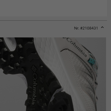
Nr. #
2108431
Expan
or
collap
sectio