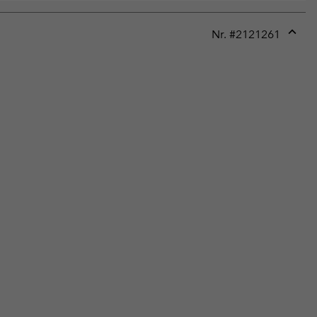
Nr. #
2121261
Expan
or
collap
sectio