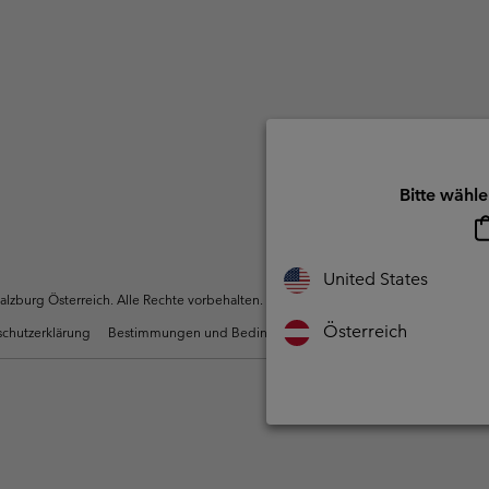
Bitte wähle
United States
zburg Österreich. Alle Rechte vorbehalten.
Österreich
chutzerklärung
Bestimmungen und Bedingungen des Mitglieder Programms