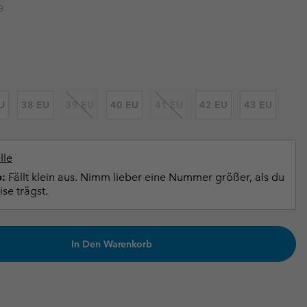
r price:
0
terhandschuhe
er Handschuhe
Guide Für Wasserdichte Artikel
Guide Für Wasserdichte Artikel
ng in
en-Produkte
ßen
ner-Produkte
U
38 EU
39 EU
40 EU
41 EU
42 EU
43 EU
lle
:
Fällt klein aus. Nimm lieber eine Nummer größer, als du
se trägst.
In Den Warenkorb