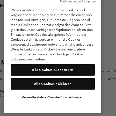
Fortfahren ohne Akzeptieren
Häufig gestellte Fragen
Wir verwenden interne und externe Cookies und
vergleichbare Technologien zur Personalisierung von
Inhalten und Anzeigen, zur Bereitstellung von Social-
Media-Funktionen und zur Analyse der Website. Bitte
gib in den unten verfügbaren Optionen an, ob du den
Einsatz unserer Cookies akzeptierst. Wenn du die
Cookies ablehnst, werden wir nur die Cookies
einsetzen, die zwingend notwendig sind, damit unsere
Website funktioniert.
Klicken Sie hier, um weitere
Informationen in unseren vollständigen Cookie-
Richtlinien einzusehen.
Österreich
Alle Cookies akzeptieren
©
2026
Columbia Sportswear Austria GmbH. Moosfeldstraße 1, 5101 Bergheim, Sal
Nutzungsbedingungen
Allgemeine Verkaufsbedingungen
Garantie
Datens
Alle Cookies ablehnen
Kundenservice: Mo- Fr. 9:00 - 13:00 & 14:00- 18:00 Uhr
(+)43720880525
Verwalte deine Cookie-Einstellungen