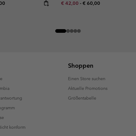
rice:
mum price:
Minimum sale price:
Maximum price:
,00
€ 42,00
-
€ 60,00
Shoppen
te
Einen Store suchen
umbia
Aktuelle Promotions
antwortung
Größentabelle
rogramm
se
 Nicht konform