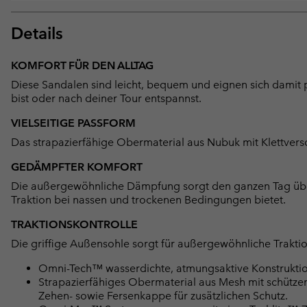
Details
KOMFORT FÜR DEN ALLTAG
Diese Sandalen sind leicht, bequem und eignen sich damit p
bist oder nach deiner Tour entspannst.
VIELSEITIGE PASSFORM
Das strapazierfähige Obermaterial aus Nubuk mit Klettversch
GEDÄMPFTER KOMFORT
Die außergewöhnliche Dämpfung sorgt den ganzen Tag übe
Traktion bei nassen und trockenen Bedingungen bietet.
TRAKTIONSKONTROLLE
Die griffige Außensohle sorgt für außergewöhnliche Trakti
Omni-Tech™ wasserdichte, atmungsaktive Konstruktio
Strapazierfähiges Obermaterial aus Mesh mit schützen
Zehen- sowie Fersenkappe für zusätzlichen Schutz.