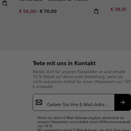
Sale price
R
€ 38,00
€
Minimum sale price:
Maximum price:
€ 56,00
-
€ 70,00
Trete mit uns in Kontakt
Melde dich für unseren Newsletter an und erhalte
10 % Rabatt auf deine erste Bestellung, wenn du
nicht reduzierte Artikel für einen Warenwert von 150
€ einkaufst.
Newsletter-
Anmeldung
Abo
Wenn du deine E-Mail-Adresse angibst, abonnierst du
unseren Newsletter und erhältst einen Willkommensrabatt
von 10 %.
Wir verwenden deine E-Mail-Adresse, um dich über neue