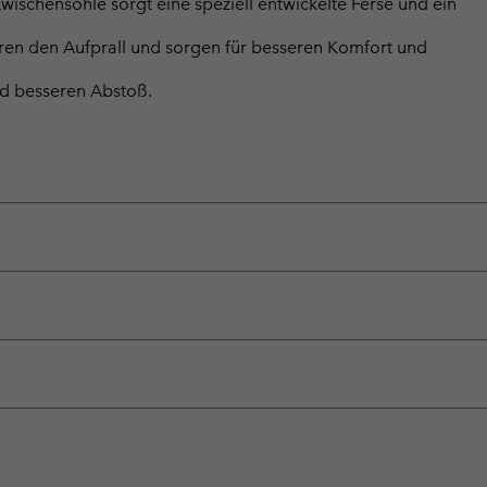
chensohle sorgt eine speziell entwickelte Ferse und ein
ren den Aufprall und sorgen für besseren Komfort und
nd besseren Abstoß.