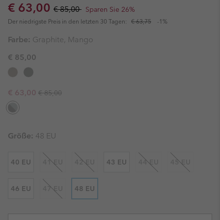
Sale price:
Regular price:
€ 63,00
€ 85,00
Sparen Sie 26%
Der niedrigste Preis in den letzten 30 Tagen:
€ 63,75
-1%
Farbe:
Graphite, Mango
€ 85,00
Regular price:
Sale price:
€ 63,00
€ 85,00
Größe:
48 EU
40 EU
41 EU
42 EU
43 EU
44 EU
45 EU
46 EU
47 EU
48 EU