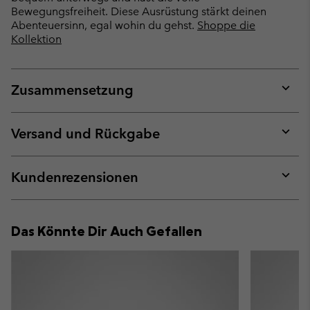
Bewegungsfreiheit. Diese Ausrüstung stärkt deinen
Abenteuersinn, egal wohin du gehst.
Shoppe die
Kollektion
Zusammensetzung
Expan
or
collap
Versand und Rückgabe
sectio
Expan
or
collap
Kundenrezensionen
sectio
Expan
or
collap
Das Könnte Dir Auch Gefallen
sectio