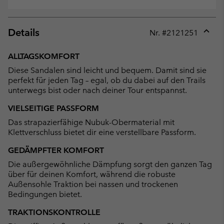
Details
Nr. #
2121251
Expan
or
ALLTAGSKOMFORT
collap
Diese Sandalen sind leicht und bequem. Damit sind sie
sectio
perfekt für jeden Tag – egal, ob du dabei auf den Trails
unterwegs bist oder nach deiner Tour entspannst.
VIELSEITIGE PASSFORM
Das strapazierfähige Nubuk-Obermaterial mit
Klettverschluss bietet dir eine verstellbare Passform.
GEDÄMPFTER KOMFORT
Die außergewöhnliche Dämpfung sorgt den ganzen Tag
über für deinen Komfort, während die robuste
Außensohle Traktion bei nassen und trockenen
Bedingungen bietet.
TRAKTIONSKONTROLLE