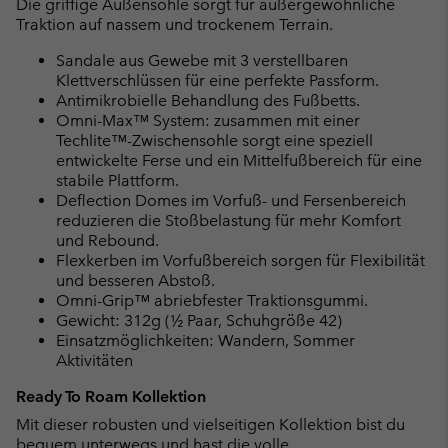
Die griffige Außensohle sorgt für außergewöhnliche
Traktion auf nassem und trockenem Terrain.
Sandale aus Gewebe mit 3 verstellbaren
Klettverschlüssen für eine perfekte Passform.
Antimikrobielle Behandlung des Fußbetts.
Omni-Max™ System: zusammen mit einer
Techlite™-Zwischensohle sorgt eine speziell
entwickelte Ferse und ein Mittelfußbereich für eine
stabile Plattform.
Deflection Domes im Vorfuß- und Fersenbereich
reduzieren die Stoßbelastung für mehr Komfort
und Rebound.
Flexkerben im Vorfußbereich sorgen für Flexibilität
und besseren Abstoß.
Omni-Grip™ abriebfester Traktionsgummi.
Gewicht: 312g (½ Paar, Schuhgröße 42)
Einsatzmöglichkeiten: Wandern, Sommer
Aktivitäten
Ready To Roam Kollektion
Mit dieser robusten und vielseitigen Kollektion bist du
bequem unterwegs und hast die volle