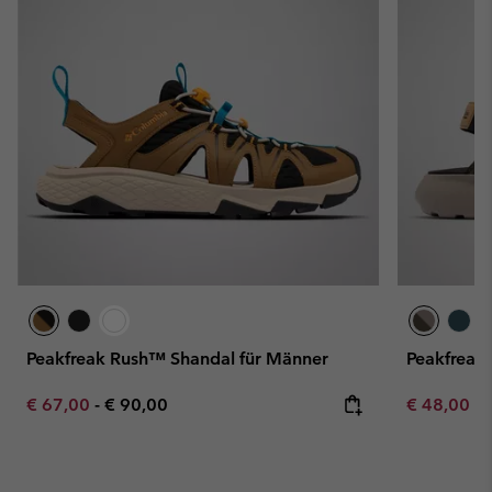
Peakfreak Rush™ Shandal für Männer
Peakfreak
Minimum sale price:
Maximum price:
Minimum sa
€ 67,00
-
€ 90,00
€ 48,00
-