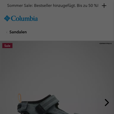
Sommer Sale: Bestseller hinzugefügt. Bis zu 50 %!
SKIP
Columbia
TO
Sportswear
CONTENT
Sandalen
SKIP
TO
MAIN
Sale
NAV
SKIP
TO
SEARCH