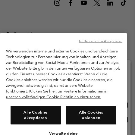
Österreich
Fortfahren ohne Akzeptieren
©
2026
Columbia Sportswear Austria GmbH. Moosfeldstraße 1, 5101
Bergheim, Salzburg Österreich. Alle Rechte vorbehalten.
Wir verwenden interne und externe Cookies und vergleichbare
Technologien zur Personalisierung von Inhalten und Anzeigen,
Nutzungsbedingungen
Allgemeine Verkaufsbedingungen
Garantie
zur Bereitstellung von Social-Media-Funktionen und zur Analyse
Datenschutzerklärung
der Website. Bitte gib in den unten verfügbaren Optionen an, ob
du den Einsatz unserer Cookies akzeptierst. Wenn du die
Bestimmungen und Bedingungen des Mitglieder Programms
Cookies ablehnst, werden wir nur die Cookies einsetzen, die
Bitte wählen Sie Ihr Lieferland und Ihre Sprache
zwingend notwendig sind, damit unsere Website
Nutzungsbedingungen Für Nutzergenerierte Inhalte
Impressum
Online-Einkauf verfügbar
funktioniert.
Klicken Sie hier, um weitere Informationen in
Cookies
unseren vollständigen Cookie-Richtlinien einzusehen.
Online
United States
Einkau
Kundenservice: Mo- Fr. 9:00 - 13:00 & 14:00- 18:00 Uhr
Alle Cookies
Alle Cookies
(+)43720880525
verfü
akzeptieren
ablehnen
Online
Österreich
Einkau
verfü
Verwalte deine