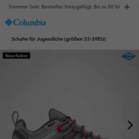
Sommer Sale: Bestseller hinzugefügt. Bis zu 50 %!
SKIP
Columbia
TO
Sportswear
CONTENT
Schuhe für Jugendiche (größen 32-39EU)
SKIP
TO
MAIN
Neue Farben
NAV
SKIP
TO
SEARCH