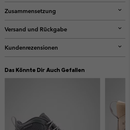
Zusammensetzung
Expan
or
collap
Versand und Rückgabe
sectio
Expan
or
collap
Kundenrezensionen
sectio
Expan
or
collap
Das Könnte Dir Auch Gefallen
sectio