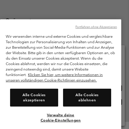
Österreich
Fortfahren ohne Akzeptieren
©
2026
Columbia Sportswear Austria GmbH. Moosfeldstraße 1, 5101
Bergheim, Salzburg Österreich. Alle Rechte vorbehalten.
Wir verwenden interne und externe Cookies und vergleichbare
Technologien zur Personalisierung von Inhalten und Anzeigen,
Nutzungsbedingungen
Allgemeine Verkaufsbedingungen
Garantie
zur Bereitstellung von Social-Media-Funktionen und zur Analyse
Datenschutzerklärung
der Website. Bitte gib in den unten verfügbaren Optionen an, ob
du den Einsatz unserer Cookies akzeptierst. Wenn du die
Bestimmungen und Bedingungen des Mitglieder Programms
Cookies ablehnst, werden wir nur die Cookies einsetzen, die
Bitte wählen Sie Ihr Lieferland und Ihre Sprache
zwingend notwendig sind, damit unsere Website
Nutzungsbedingungen Für Nutzergenerierte Inhalte
Impressum
Online-Einkauf verfügbar
funktioniert.
Klicken Sie hier, um weitere Informationen in
Cookies
unseren vollständigen Cookie-Richtlinien einzusehen.
Online
United States
Einkau
Kundenservice: Mo- Fr. 9:00 - 13:00 & 14:00- 18:00 Uhr
Alle Cookies
Alle Cookies
(+)43720880525
verfü
akzeptieren
ablehnen
Online
Österreich
Einkau
verfü
Verwalte deine
Alle Länder Anzeigen
Cookie-Einstellungen