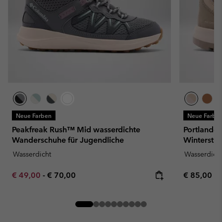
Neue Farben
Neue Farbe
Peakfreak Rush™ Mid wasserdichte
Portlande
Wanderschuhe für Jugendliche
Winterstie
Wasserdicht
Wasserdich
Minimum sale price:
Maximum price:
Regular pr
€ 49,00
-
€ 70,00
€ 85,00