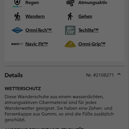
Regen
Atmungsaktiv
Wandern
Gehen
Omni-Tech™
Techlite™
Navic Fit™
Omni-Grip™
Details
Nr. #
2108271
Expan
or
WETTERSCHUTZ
collap
Diese Wanderschuhe aus einem wasserdichten,
sectio
atmungsaktiven Obermaterial sind für jedes
Wanderwetter geeignet. Sie haben eine Zehen- und
Fersenkappe aus Gummi, so sind die Füße zusätzlich
geschützt.