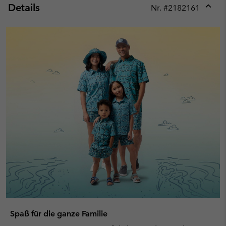
Details
Nr. #
2182161
Expan
or
collap
sectio
Spaß für die ganze Familie