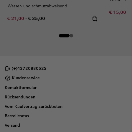
Wasser- und schmutzabweisend
Minimum sa
€ 15,00
-
Minimum sale price:
Maximum price:
€ 21,00
-
€ 35,00
(+)43720880525
Kundenservice
Kontaktformular
Rücksendungen
Vom Kaufvertrag zurücktreten
Bestellstatus
Versand