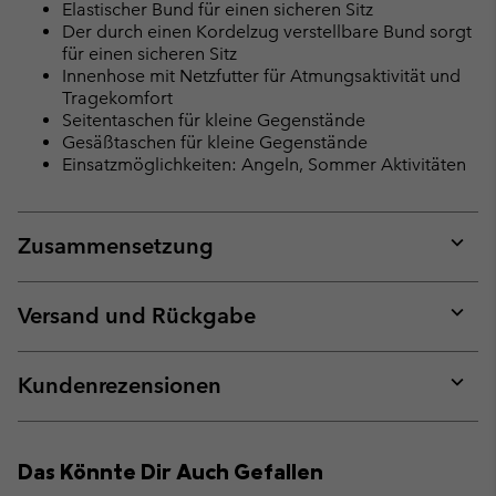
Elastischer Bund für einen sicheren Sitz
Der durch einen Kordelzug verstellbare Bund sorgt
für einen sicheren Sitz
Innenhose mit Netzfutter für Atmungsaktivität und
Tragekomfort
Seitentaschen für kleine Gegenstände
Gesäßtaschen für kleine Gegenstände
Einsatzmöglichkeiten: Angeln, Sommer Aktivitäten
Zusammensetzung
Expan
or
collap
Versand und Rückgabe
sectio
Expan
or
collap
Kundenrezensionen
sectio
Expan
or
collap
Das Könnte Dir Auch Gefallen
sectio