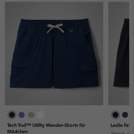
Tech Trail™ Utility Wander-Shorts für
Leslie Fal
Mädchen
Wasser- un