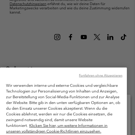
Datenschutzhinweisen
erfährst du, wie wir deine Daten für
Marketingzwecke verarbeiten und wie du deine Zustimmung widerrufen
kannst.
Österreich
Fortfahren ohne Akzeptieren
©
2026
Columbia Sportswear Austria GmbH. Moosfeldstraße 1, 5101
Bergheim, Salzburg Österreich. Alle Rechte vorbehalten.
Wir verwenden interne und externe Cookies und vergleichbare
Technologien zur Personalisierung von Inhalten und Anzeigen,
Nutzungsbedingungen
Allgemeine Verkaufsbedingungen
Garantie
zur Bereitstellung von Social-Media-Funktionen und zur Analyse
Datenschutzerklärung
der Website. Bitte gib in den unten verfügbaren Optionen an, ob
du den Einsatz unserer Cookies akzeptierst. Wenn du die
Bestimmungen und Bedingungen des Mitglieder Programms
Cookies ablehnst, werden wir nur die Cookies einsetzen, die
Bitte wählen Sie Ihr Lieferland und Ihre Sprache
zwingend notwendig sind, damit unsere Website
Nutzungsbedingungen Für Nutzergenerierte Inhalte
Impressum
Online-Einkauf verfügbar
funktioniert.
Klicken Sie hier, um weitere Informationen in
Cookies
unseren vollständigen Cookie-Richtlinien einzusehen.