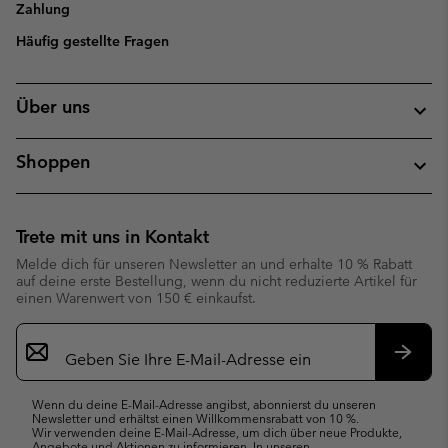
Zahlung
Häufig gestellte Fragen
Über uns
Shoppen
Trete mit uns in Kontakt
Melde dich für unseren Newsletter an und erhalte 10 % Rabatt
auf deine erste Bestellung, wenn du nicht reduzierte Artikel für
einen Warenwert von 150 € einkaufst.
Newsletter-
Anmeldung
Abonn
Wenn du deine E-Mail-Adresse angibst, abonnierst du unseren
Newsletter und erhältst einen Willkommensrabatt von 10 %.
Wir verwenden deine E-Mail-Adresse, um dich über neue Produkte,
Angebote und Aktionen zu informieren. In unseren