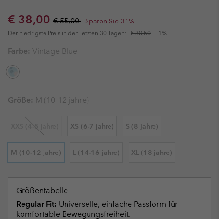
Sale price:
Regular price:
€ 38,00
€ 55,00
Sparen Sie 31%
Der niedrigste Preis in den letzten 30 Tagen:
€ 38,50
-1%
Farbe:
Vintage Blue
Größe:
M (10-12 jahre)
XXS (4-5 jahre)
XS (6-7 jahre)
S (8 jahre)
M (10-12 jahre)
L (14-16 jahre)
XL (18 jahre)
Größentabelle
Regular Fit:
Universelle, einfache Passform für
komfortable Bewegungsfreiheit.