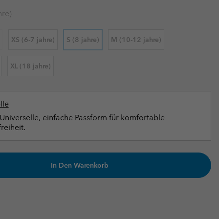
terhandschuhe
er Handschuhe
Guide Für Wasserdichte Artikel
Guide Für Wasserdichte Artikel
hre)
ng in
en-Produkte
XS (6-7 jahre)
S (8 jahre)
M (10-12 jahre)
ßen
XL (18 jahre)
ner-Produkte
lle
Universelle, einfache Passform für komfortable
eiheit.
In Den Warenkorb