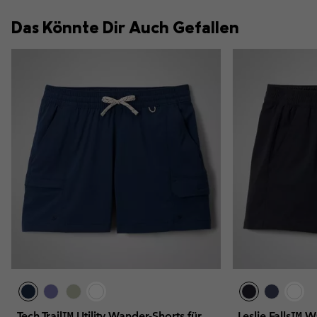
Das Könnte Dir Auch Gefallen
Tech Trail™ Utility Wander-Shorts für
Leslie Falls™ W