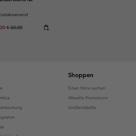
mutzabweisend
rice:
um sale price:
Regular price:
,00
€ 30,00
Shoppen
te
Einen Store suchen
umbia
Aktuelle Promotions
antwortung
Größentabelle
rogramm
se