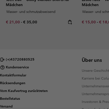
Mädchen
Mädchen
Wasser- und schmutzabweisend
Wasser- und sch
Minimum sale price:
Maximum price:
Minimum sale p
Maxim
€ 21,00
-
€ 35,00
€ 15,00
-
€ 18
Über uns
(+)43720880525
Kundenservice
Unsere Geschich
Kontaktformular
Karriere bei Col
Rücksendungen
Unternehmensver
Vom Kaufvertrag zurücktreten
Unternehmensp
Bestellstatus
Investoren & Pres
Versand