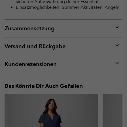
sicheren Aufbewahrung deiner Essentials.
Einsatzmöglichkeiten: Sommer Aktivitäten, Angeln
Zusammensetzung
Expan
or
collap
Versand und Rückgabe
sectio
Expan
or
collap
Kundenrezensionen
sectio
Expan
or
collap
Das Könnte Dir Auch Gefallen
sectio