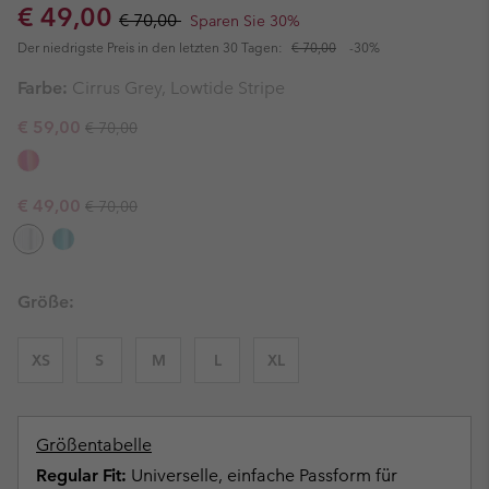
Sale price:
Regular price:
€ 49,00
€ 70,00
Sparen Sie 30%
Der niedrigste Preis in den letzten 30 Tagen:
€ 70,00
-30%
Farbe:
Cirrus Grey, Lowtide Stripe
Regular price:
Sale price:
€ 59,00
€ 70,00
Regular price:
Sale price:
€ 49,00
€ 70,00
Größe:
XS
S
M
L
XL
Größentabelle
Regular Fit:
Universelle, einfache Passform für