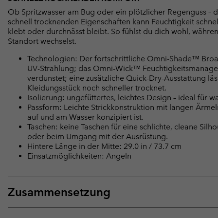
Ob Spritzwasser am Bug oder ein plötzlicher Regenguss – di
schnell trocknenden Eigenschaften kann Feuchtigkeit schnel
klebt oder durchnässt bleibt. So fühlst du dich wohl, währe
Standort wechselst.
Technologien: Der fortschrittliche Omni-Shade™ Broa
UV-Strahlung; das Omni-Wick™ Feuchtigkeitsmanageme
verdunstet; eine zusätzliche Quick-Dry-Ausstattung läs
Kleidungsstück noch schneller trocknet.
Isolierung: ungefüttertes, leichtes Design – ideal fü
Passform: Leichte Strickkonstruktion mit langen Ärme
auf und am Wasser konzipiert ist.
Taschen: keine Taschen für eine schlichte, cleane Si
oder beim Umgang mit der Ausrüstung.
Hintere Länge in der Mitte: 29.0 in / 73.7 cm
Einsatzmöglichkeiten: Angeln
Zusammensetzung