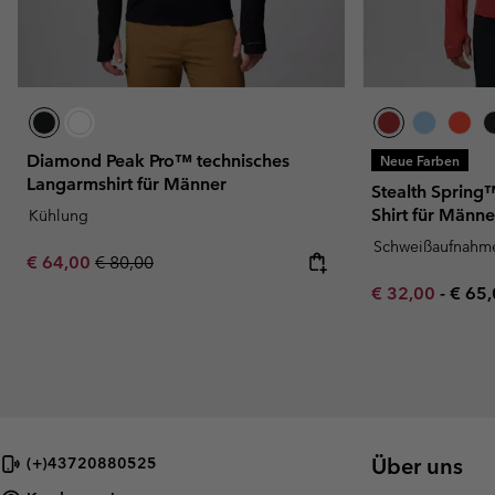
Diamond Peak Pro™ technisches
Neue Farben
Langarmshirt für Männer
Stealth Spring™
Shirt für Männe
Kühlung
Schweißaufnahm
Sale price:
Regular price:
€ 64,00
€ 80,00
Minimum sale p
Maxi
€ 32,00
-
€ 65
Über uns
(+)43720880525