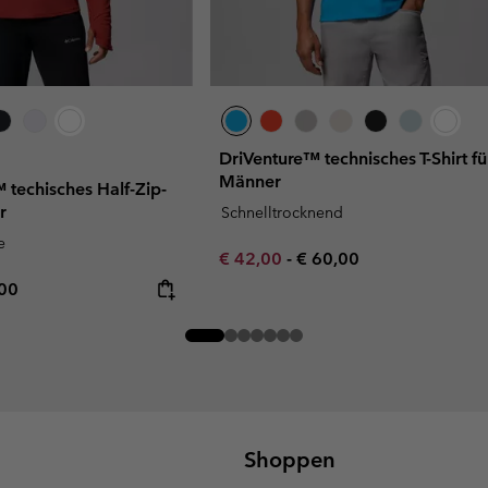
DriVenture™ technisches T-Shirt fü
Männer
 techisches Half-Zip-
r
Schnelltrocknend
e
Minimum sale price:
Maximum price:
€ 42,00
-
€ 60,00
rice:
mum price:
,00
Shoppen