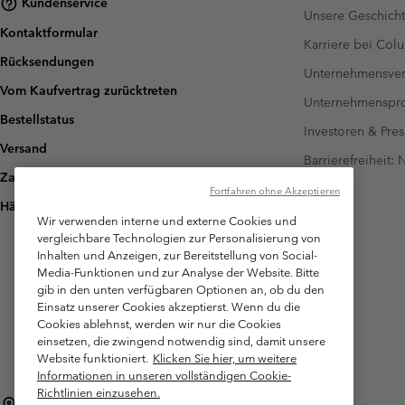
Kundenservice
Unsere Geschich
Kontaktformular
Karriere bei Col
Rücksendungen
Unternehmensver
Vom Kaufvertrag zurücktreten
Unternehmensp
Bestellstatus
Investoren & Pres
Versand
Barrierefreiheit:
Zahlung
Fortfahren ohne Akzeptieren
Häufig gestellte Fragen
Wir verwenden interne und externe Cookies und
vergleichbare Technologien zur Personalisierung von
Inhalten und Anzeigen, zur Bereitstellung von Social-
Media-Funktionen und zur Analyse der Website. Bitte
gib in den unten verfügbaren Optionen an, ob du den
Einsatz unserer Cookies akzeptierst. Wenn du die
Cookies ablehnst, werden wir nur die Cookies
einsetzen, die zwingend notwendig sind, damit unsere
Website funktioniert.
Klicken Sie hier, um weitere
Informationen in unseren vollständigen Cookie-
Richtlinien einzusehen.
Österreich