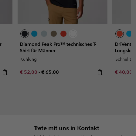
r
Diamond Peak Pro™ technisches T-
DriVentur
Shirt für Männer
Longslee
Kühlung
Schnelltr
Minimum sale price:
Maximum price:
Minimum s
€ 52,00
-
€ 65,00
€ 40,00
Trete mit uns in Kontakt