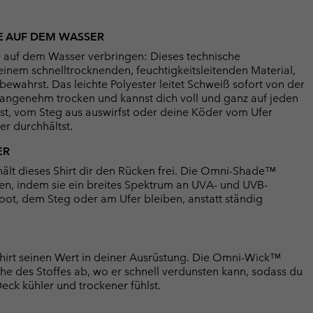
E AUF DEM WASSER
ute auf dem Wasser verbringen: Dieses technische
inem schnelltrocknenden, feuchtigkeitsleitenden Material,
ewahrst. Das leichte Polyester leitet Schweiß sofort von der
du angenehm trocken und kannst dich voll und ganz auf jeden
rst, vom Steg aus auswirfst oder deine Köder vom Ufer
er durchhältst.
ER
ält dieses Shirt dir den Rücken frei. Die Omni-Shade™
n, indem sie ein breites Spektrum an UVA- und UVB-
Boot, dem Steg oder am Ufer bleiben, anstatt ständig
Shirt seinen Wert in deiner Ausrüstung. Die Omni-Wick™
he des Stoffes ab, wo er schnell verdunsten kann, sodass du
k kühler und trockener fühlst.