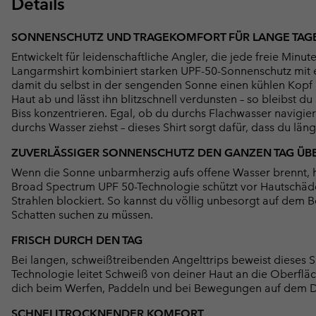
Details
SONNENSCHUTZ UND TRAGEKOMFORT FÜR LANGE TAG
Entwickelt für leidenschaftliche Angler, die jede freie Min
Langarmshirt kombiniert starken UPF-50-Sonnenschutz mit e
damit du selbst in der sengenden Sonne einen kühlen Kopf b
Haut ab und lässt ihn blitzschnell verdunsten – so bleibst 
Biss konzentrieren. Egal, ob du durchs Flachwasser navigie
durchs Wasser ziehst – dieses Shirt sorgt dafür, dass du läng
ZUVERLÄSSIGER SONNENSCHUTZ DEN GANZEN TAG ÜB
Wenn die Sonne unbarmherzig aufs offene Wasser brennt, h
Broad Spectrum UPF 50-Technologie schützt vor Hautschäde
Strahlen blockiert. So kannst du völlig unbesorgt auf dem 
Schatten suchen zu müssen.
FRISCH DURCH DEN TAG
Bei langen, schweißtreibenden Angelttrips beweist dieses 
Technologie leitet Schweiß von deiner Haut an die Oberfläc
dich beim Werfen, Paddeln und bei Bewegungen auf dem Dec
SCHNELLTROCKNENDER KOMFORT