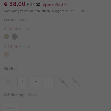
Sale price:
Regular price:
€ 38,00
€ 55,00
Sparen Sie 31%
Der niedrigste Preis in den letzten 30 Tagen:
€ 38,50
-1%
Farbe:
Shark
Regular price:
Sale price:
€ 38,00
€ 55,00
Regular price:
Sale price:
€ 33,00
€ 55,00
Größe:
XS
S
M
L
XL
XXL
Schrittlänge:
20 cm
20 cm