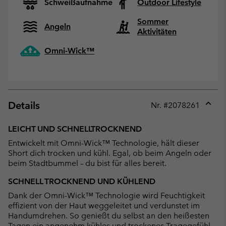
Schweißaufnahme
Outdoor Lifestyle
Sommer
Angeln
Aktivitäten
Omni-Wick™
Details
Nr. #
2078261
Expan
or
LEICHT UND SCHNELLTROCKNEND
collap
Entwickelt mit Omni-Wick™ Technologie, hält dieser
sectio
Short dich trocken und kühl. Egal, ob beim Angeln oder
beim Stadtbummel – du bist für alles bereit.
SCHNELL TROCKNEND UND KÜHLEND
Dank der Omni-Wick™ Technologie wird Feuchtigkeit
effizient von der Haut weggeleitet und verdunstet im
Handumdrehen. So genießt du selbst an den heißesten
Tagen ein angenehm kühles und trockenes Tragegefühl.