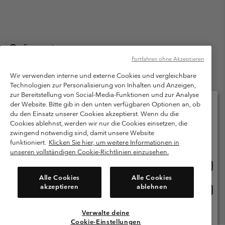
Österreich
Fortfahren ohne Akzeptieren
©
2026
Columbia Sportswear Austria GmbH. Moosfeldstraße 1, 5101
Bergheim, Salzburg Österreich. Alle Rechte vorbehalten.
Wir verwenden interne und externe Cookies und vergleichbare
Technologien zur Personalisierung von Inhalten und Anzeigen,
Nutzungsbedingungen
Allgemeine Verkaufsbedingungen
Garantie
zur Bereitstellung von Social-Media-Funktionen und zur Analyse
Datenschutzerklärung
der Website. Bitte gib in den unten verfügbaren Optionen an, ob
du den Einsatz unserer Cookies akzeptierst. Wenn du die
Bestimmungen und Bedingungen des Mitglieder Programms
Cookies ablehnst, werden wir nur die Cookies einsetzen, die
Bitte wählen Sie Ihr Lieferland und Ihre Sprache
zwingend notwendig sind, damit unsere Website
Nutzungsbedingungen Für Nutzergenerierte Inhalte
Impressum
Online-Einkauf verfügbar
funktioniert.
Klicken Sie hier, um weitere Informationen in
Cookies
unseren vollständigen Cookie-Richtlinien einzusehen.
Online
United States
Einkau
Kundenservice: Mo- Fr. 9:00 - 13:00 & 14:00- 18:00 Uhr
Alle Cookies
Alle Cookies
(+)43720880525
verfü
akzeptieren
ablehnen
Online
Österreich
Einkau
verfü
Verwalte deine
Alle Länder Anzeigen
Cookie-Einstellungen