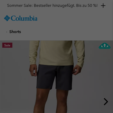
Sommer Sale: Bestseller hinzugefügt. Bis zu 50 %!
SKIP
Columbia
TO
Sportswear
CONTENT
Shorts
SKIP
TO
MAIN
Sale
NAV
SKIP
TO
SEARCH