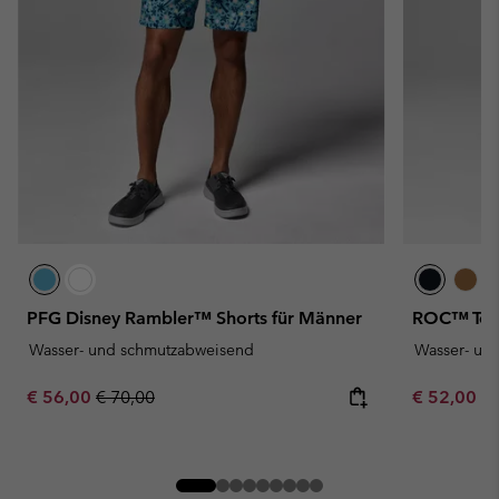
PFG Disney Rambler™ Shorts für Männer
ROC™ Tech
Wasser- und schmutzabweisend
Wasser- un
Sale price:
Regular price:
Minimum sa
€ 56,00
€ 70,00
€ 52,00
-