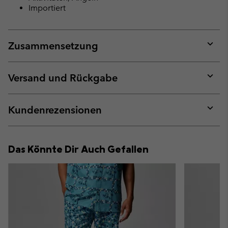
Importiert
Zusammensetzung
Expan
or
collap
Versand und Rückgabe
sectio
Expan
or
collap
Kundenrezensionen
sectio
Expan
or
collap
Das Könnte Dir Auch Gefallen
sectio