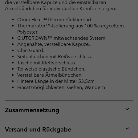
die verstellbare Kapuze und die einstellbaren
Ärmelbündchen für individuellen Komfort sorgen.
Omni-Heat™ thermoeflektierend.
Thermarator™-Isolierung aus 100 % recyceltem
Polyester.
OUTGROWN™ mitwachsendes System.
Angenähte, verstellbare Kapuze.
Chin Guard.
Seitentaschen mit Reißverschluss.
Tasche mit Klettverschluss.
Teilweise elastische Bündchen.
Verstellbare Ärmelbündchen.
Hintere Länge in der Mitte: 53.5cm
Einsatzmöglichkeiten: Gehen, Wandern
Zusammensetzung
Expan
or
collap
Versand und Rückgabe
sectio
Expan