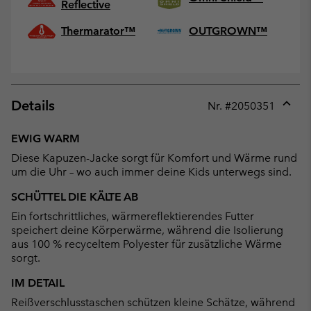
Reflective
Thermarator™
OUTGROWN™
Details
Nr. #
2050351
Expan
or
EWIG WARM
collap
Diese Kapuzen-Jacke sorgt für Komfort und Wärme rund
sectio
um die Uhr – wo auch immer deine Kids unterwegs sind.
SCHÜTTEL DIE KÄLTE AB
Ein fortschrittliches, wärmereflektierendes Futter
speichert deine Körperwärme, während die Isolierung
aus 100 % recyceltem Polyester für zusätzliche Wärme
sorgt.
IM DETAIL
Reißverschlusstaschen schützen kleine Schätze, während