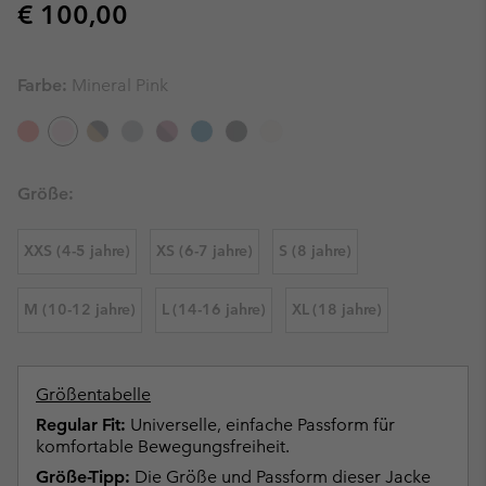
Regular price:
€ 100,00
Farbe:
Mineral Pink
Größe:
XXS (4-5 jahre)
XS (6-7 jahre)
S (8 jahre)
M (10-12 jahre)
L (14-16 jahre)
XL (18 jahre)
Größentabelle
Regular Fit:
Universelle, einfache Passform für
komfortable Bewegungsfreiheit.
Größe-Tipp:
Die Größe und Passform dieser Jacke