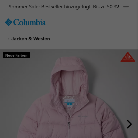
Sommer Sale: Bestseller hinzugefügt. Bis zu 50 %!
SKIP
Columbia
TO
Sportswear
CONTENT
Jacken & Westen
SKIP
TO
MAIN
Neue Farben
NAV
SKIP
TO
SEARCH