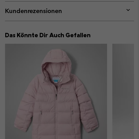
or
collap
Kundenrezensionen
sectio
Expan
or
collap
Das Könnte Dir Auch Gefallen
sectio