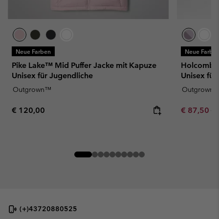
Neue Farben
Neue Farbe
Pike Lake™ Mid Puffer Jacke mit Kapuze
Holcomb G
Unisex für Jugendliche
Unisex für
Outgrown™
Outgrown
Regular price:
Sale price:
Re
€ 120,00
€ 87,50
€ 
(+)43720880525