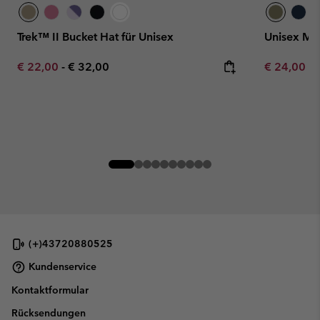
Trek™ II Bucket Hat für Unisex
Unisex Mo
Minimum sale price:
Maximum price:
Minimum sa
€ 22,00
-
€ 32,00
€ 24,00
-
(+)43720880525
Kundenservice
Kontaktformular
Rücksendungen