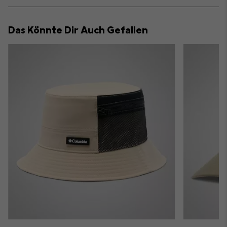
or
collap
Das Könnte Dir Auch Gefallen
sectio