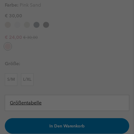
Farbe:
Pink Sand
€ 30,00
Regular price:
Sale price:
€ 24,00
€ 30,00
Größe:
S/M
L/XL
Größentabelle
In Den Warenkorb