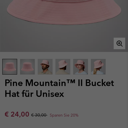
Pine Mountain™ II Bucket
Hat für Unisex
Sale price:
Regular price:
€ 24,00
€ 30,00
Sparen Sie 20%