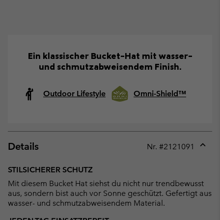
Ein klassischer Bucket-Hat mit wasser-
und schmutzabweisendem Finish.
Outdoor Lifestyle
Omni-Shield™
Details
Nr. #
2121091
Expan
or
STILSICHERER SCHUTZ
collap
Mit diesem Bucket Hat siehst du nicht nur trendbewusst
sectio
aus, sondern bist auch vor Sonne geschützt. Gefertigt aus
wasser- und schmutzabweisendem Material.