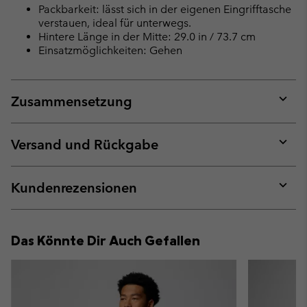
Packbarkeit: lässt sich in der eigenen Eingrifftasche
verstauen, ideal für unterwegs.
Hintere Länge in der Mitte: 29.0 in / 73.7 cm
Einsatzmöglichkeiten: Gehen
Zusammensetzung
Expan
or
collap
Versand und Rückgabe
sectio
Expan
or
collap
Kundenrezensionen
sectio
Expan
or
collap
Das Könnte Dir Auch Gefallen
sectio