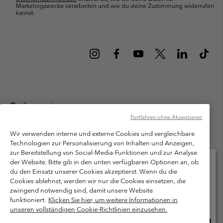
Marketingzwecke verarbeiten und wie du deine Zustimmung widerrufen
kannst.
Österreich
Fortfahren ohne Akzeptieren
©
2026
Columbia Sportswear Austria GmbH. Moosfeldstraße 1, 5101
Bergheim, Salzburg Österreich. Alle Rechte vorbehalten.
Wir verwenden interne und externe Cookies und vergleichbare
Technologien zur Personalisierung von Inhalten und Anzeigen,
Nutzungsbedingungen
Allgemeine Verkaufsbedingungen
Garantie
zur Bereitstellung von Social-Media-Funktionen und zur Analyse
Datenschutzerklärung
der Website. Bitte gib in den unten verfügbaren Optionen an, ob
du den Einsatz unserer Cookies akzeptierst. Wenn du die
Bestimmungen und Bedingungen des Mitglieder Programms
Cookies ablehnst, werden wir nur die Cookies einsetzen, die
Bitte wählen Sie Ihr Lieferland und Ihre Sprache
zwingend notwendig sind, damit unsere Website
Nutzungsbedingungen Für Nutzergenerierte Inhalte
Impressum
Online-Einkauf verfügbar
funktioniert.
Klicken Sie hier, um weitere Informationen in
Cookies
unseren vollständigen Cookie-Richtlinien einzusehen.
Online
United States