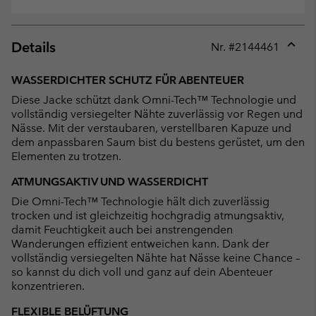
Details
Nr. #
2144461
Expan
or
WASSERDICHTER SCHUTZ FÜR ABENTEUER
collap
Diese Jacke schützt dank Omni-Tech™ Technologie und
sectio
vollständig versiegelter Nähte zuverlässig vor Regen und
Nässe. Mit der verstaubaren, verstellbaren Kapuze und
dem anpassbaren Saum bist du bestens gerüstet, um den
Elementen zu trotzen.
ATMUNGSAKTIV UND WASSERDICHT
Die Omni-Tech™ Technologie hält dich zuverlässig
trocken und ist gleichzeitig hochgradig atmungsaktiv,
damit Feuchtigkeit auch bei anstrengenden
Wanderungen effizient entweichen kann. Dank der
vollständig versiegelten Nähte hat Nässe keine Chance –
so kannst du dich voll und ganz auf dein Abenteuer
konzentrieren.
FLEXIBLE BELÜFTUNG