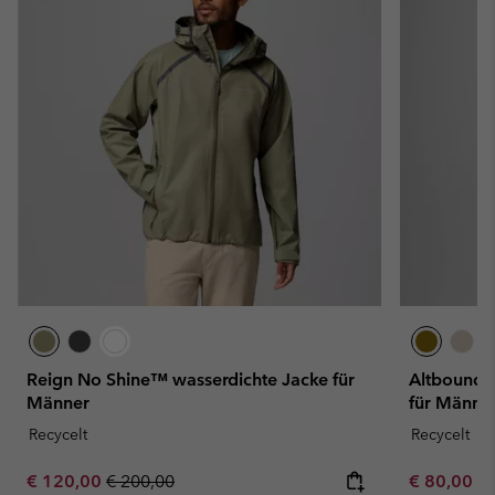
Reign No Shine™ wasserdichte Jacke für
Altbound™
Männer
für Männe
Recycelt
Recycelt
Sale price:
Regular price:
Minimum sa
€ 120,00
€ 200,00
€ 80,00
-