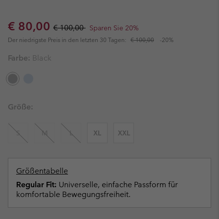
Sale price:
Regular price:
€ 80,00
€ 100,00
Sparen Sie 20%
Der niedrigste Preis in den letzten 30 Tagen:
€ 100,00
-20%
Farbe:
Black
Größe:
S
M
L
XL
XXL
Größentabelle
Regular Fit:
Universelle, einfache Passform für
komfortable Bewegungsfreiheit.