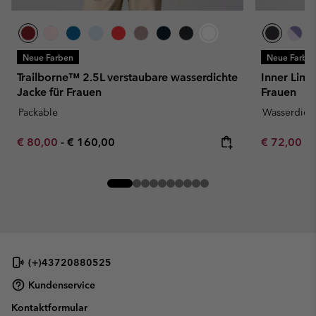
Neue Farben
Neue Farbe
Trailborne™ 2.5L verstaubare wasserdichte
Inner Limi
Jacke für Frauen
Frauen
Packable
Wasserdich
Minimum sale price:
Maximum price:
Minimum sa
€ 80,00
-
€ 160,00
€ 72,00
-
(+)43720880525
Kundenservice
Kontaktformular