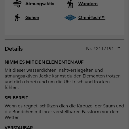
Atmungsaktiv
Wandern
Gehen
Omni-Tech™
Details
Nr. #
2117191
Expan
or
NIMM ES MIT DEN ELEMENTEN AUF
collap
Mit dieser wasserdichten, nahtversiegelten und
sectio
atmungsaktiven Jacke kannst du den Elementen trotzen
und dich dabei rund um die Uhr frisch und trocken
fühlen.
SEI BEREIT
Wenn es regnet, schützen dich die Kapuze, der Saum und
die Bündchen mit ihrer verstellbaren Passform vor dem
Wetter.
VERSTAUBAR