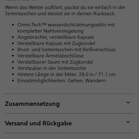
Wenn das Wetter aufklart, packst du sie einfach in die
Seitentaschen und steckst sie in deinen Rucksack.
Omni-Tech™ wasserdicht/atmungsaktiv mit
kompletter Nahtversiegelung
Angebrachte, verstellbare Kapuze
Verstellbare Kapuze mit Zugkordel
Brust- und Seitentaschen mit Reißverschluss
Verstellbare Ärmelabschlüsse
Verstellbarer Saum mit Zugkordel
Verstaubar in der Seitentasche
Hintere Länge in der Mitte: 28.0 in / 71.1 cm
Einsatzmöglichkeiten: Gehen, Wandern
Zusammensetzung
Expan
or
collap
Versand und Rückgabe
sectio
Expan
or