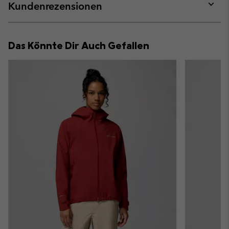
collap
Kundenrezensionen
sectio
Expan
or
collap
Das Könnte Dir Auch Gefallen
sectio