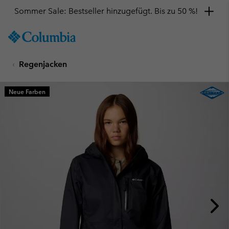
Sommer Sale: Bestseller hinzugefügt. Bis zu 50 %!
SKIP
Columbia
TO
Sportswear
CONTENT
Regenjacken
SKIP
TO
MAIN
Neue Farben
NAV
SKIP
TO
SEARCH