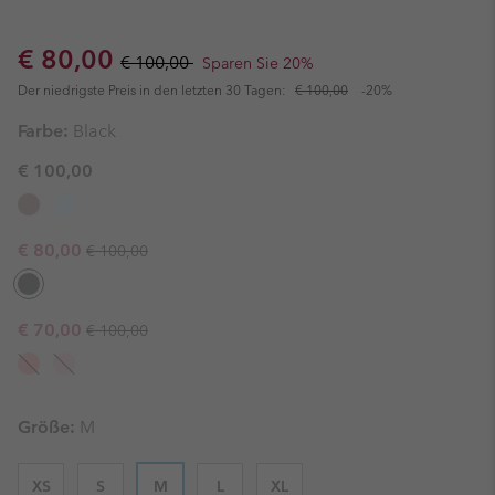
Sale price:
Regular price:
€ 80,00
€ 100,00
Sparen Sie 20%
Der niedrigste Preis in den letzten 30 Tagen:
€ 100,00
-20%
Farbe:
Black
€ 100,00
Regular price:
Sale price:
€ 80,00
€ 100,00
Regular price:
Sale price:
€ 70,00
€ 100,00
Größe:
M
XS
S
M
L
XL