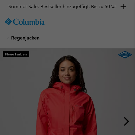
Sommer Sale: Bestseller hinzugefügt. Bis zu 50 %!
SKIP
Columbia
TO
Sportswear
CONTENT
Regenjacken
SKIP
TO
MAIN
Neue Farben
NAV
SKIP
TO
SEARCH