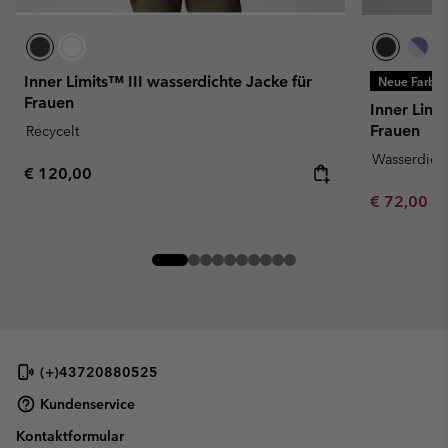
Inner Limits™ III wasserdichte Jacke für
Neue Farbe
Frauen
Inner Limi
Frauen
Recycelt
Wasserdich
Regular price:
€ 120,00
Minimum sa
€ 72,00
-
(+)43720880525
Kundenservice
Kontaktformular