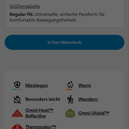
Größentabelle
Regular Fit:
Universelle, einfache Passform für
komfortable Bewegungsfreiheit.
In Den Warenkorb
Nieslregen
Warm
Besonders leicht
Wandern
Omni-Heat™
Omni-Shield™
Reflective
Thermarator™