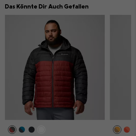
collap
Das Könnte Dir Auch Gefallen
sectio