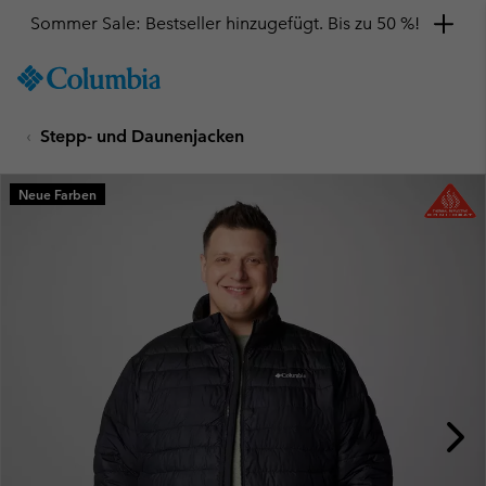
Sommer Sale: Bestseller hinzugefügt. Bis zu 50 %!
SKIP
Columbia
TO
Sportswear
CONTENT
Stepp- und Daunenjacken
SKIP
TO
MAIN
Neue Farben
NAV
SKIP
TO
SEARCH