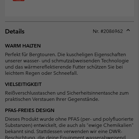
Details
Nr. #
2086962
Expan
or
WARM HALTEN
collap
Perfekt für Bergtouren. Die kuscheligen Eigenschaften
sectio
unserer wasser- und schmutzabweisenden Technologie
und das wärmereflektierende Futter schützen Sie bei
leichtem Regen oder Schneefall.
VIELSEITIGKEIT
Reißverschlusstaschen und Sicherheitsinnentasche zum
praktischen Verstauen Ihrer Gegenstände.
PFAS-FREIES DESIGN
Dieses Produkt wurde ohne PFAS (per- und polyfluorierte
Substanzen) entwickelt, die auch als "ewige Chemikalien"
bekannt sind. Stattdessen verwenden wir eine DWR-
Beschichtung, die deine Equipment wasserabweisend