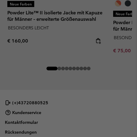
Neue Farben
Powder Lite™ II isolierte Jacke mit Kapuze
Neue Farbe
für Männer – erweiterte Größenauswahl
Powder Lit
BESONDERS LEICHT
für Männe
BESONDERS
Regular price:
€ 160,00
Minimum sa
€ 75,00
-
(+)43720880525
Kundenservice
Kontaktformular
Rücksendungen