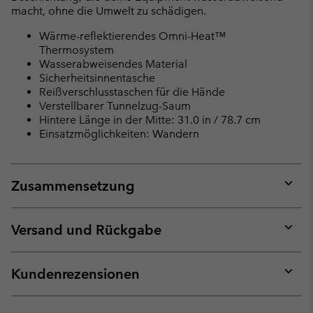
macht, ohne die Umwelt zu schädigen.
Wärme-reflektierendes Omni-Heat™
Thermosystem
Wasserabweisendes Material
Sicherheitsinnentasche
Reißverschlusstaschen für die Hände
Verstellbarer Tunnelzug-Saum
Hintere Länge in der Mitte: 31.0 in / 78.7 cm
Einsatzmöglichkeiten: Wandern
Zusammensetzung
Expan
or
collap
Versand und Rückgabe
sectio
Expan
or
collap
Kundenrezensionen
sectio
Expan
or