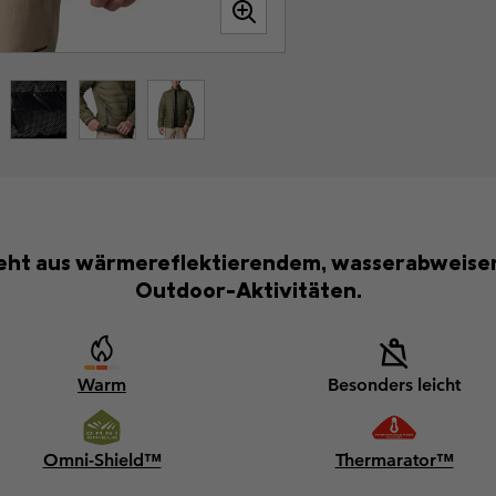
eht aus wärmereflektierendem, wasserabweisend
Outdoor-Aktivitäten.
Warm
Besonders leicht
Omni-Shield™
Thermarator™