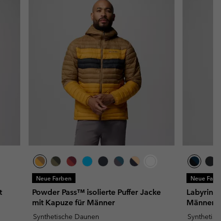
Neue Farben
Neue Farb
t
Powder Pass™ isolierte Puffer Jacke
Labyrinth
mit Kapuze für Männer
Männer
Synthetische Daunen
Synthetis