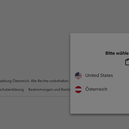
Bitte wähle
United States
zburg Österreich. Alle Rechte vorbehalten.
Österreich
chutzerklärung
Bestimmungen und Bedingungen des Mitglieder Programms