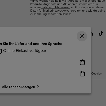
Wir verwenden deine E-Mail-Adresse, um dich über neue
Produkte, Angebote und Aktionen zu informieren. In
unseren
Datenschutzhinweisen
erfährst du, wie wir deine
Daten für Marketingzwecke verarbeiten und wie du deine
Zustimmung widerrufen kannst.
n Sie Ihr Lieferland und Ihre Sprache
Online-Einkauf verfügbar
Online-
Einkauf
verfügbar
Online-
Nutzungsbedingungen Für Nutzergenerierte Inhalte
Impressum
Cookies
Einkauf
verfügbar
Alle Länder Anzeigen