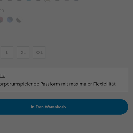
terhandschuhe
er Handschuhe
Guide Für Wasserdichte Artikel
Guide Für Wasserdichte Artikel
r price:
00
ng in
en-Produkte
ßen
ner-Produkte
L
XL
XXL
lle
rperumspielende Passform mit maximaler Flexibilität
In Den Warenkorb