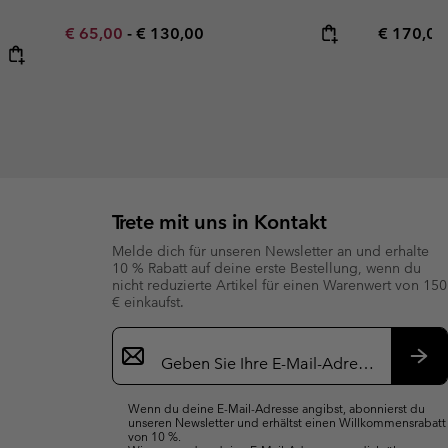
Minimum sale price:
Maximum price:
Regular p
€ 65,00
-
€ 130,00
€ 170,00
Trete mit uns in Kontakt
Melde dich für unseren Newsletter an und erhalte
10 % Rabatt auf deine erste Bestellung, wenn du
nicht reduzierte Artikel für einen Warenwert von 150
€ einkaufst.
Newsletter-
Anmeldung
Abo
Wenn du deine E-Mail-Adresse angibst, abonnierst du
unseren Newsletter und erhältst einen Willkommensrabatt
von 10 %.