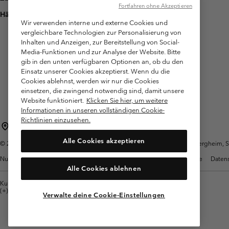
Fortfahren ohne Akzeptieren
Häufig gestellte Fragen
Wir verwenden interne und externe Cookies und
vergleichbare Technologien zur Personalisierung von
Inhalten und Anzeigen, zur Bereitstellung von Social-
Media-Funktionen und zur Analyse der Website. Bitte
gib in den unten verfügbaren Optionen an, ob du den
Einsatz unserer Cookies akzeptierst. Wenn du die
Cookies ablehnst, werden wir nur die Cookies
einsetzen, die zwingend notwendig sind, damit unsere
Website funktioniert.
Klicken Sie hier, um weitere
Informationen in unseren vollständigen Cookie-
Richtlinien einzusehen.
Österreich
Alle Cookies akzeptieren
©
2026
Columbia Sportswear Austria GmbH. Moosfeldstraße 1, 5101 Bergheim, Sal
Nutzungsbedingungen
Allgemeine Verkaufsbedingungen
Garantie
Datens
Alle Cookies ablehnen
Kundenservice: Mo- Fr. 9:00 - 13:00 & 14:00- 18:00 Uhr
(+)43720880525
Verwalte deine Cookie-Einstellungen