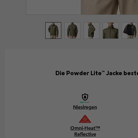
Die Powder Lite™ Jacke best
Nieslregen
Omni-Heat™
Reflective