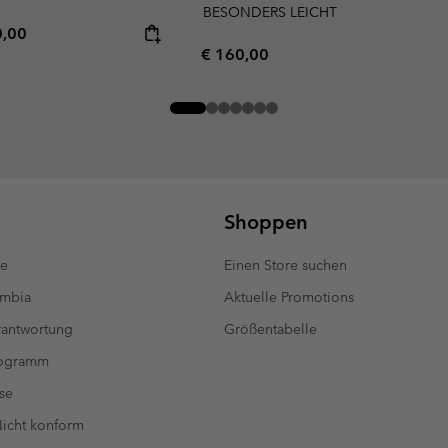
BESONDERS LEICHT
rice:
mum price:
0,00
Regular price:
€ 160,00
Shoppen
te
Einen Store suchen
umbia
Aktuelle Promotions
antwortung
Größentabelle
rogramm
se
 Nicht konform