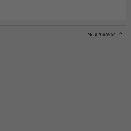
Nr. #
2086964
Expan
or
collap
sectio