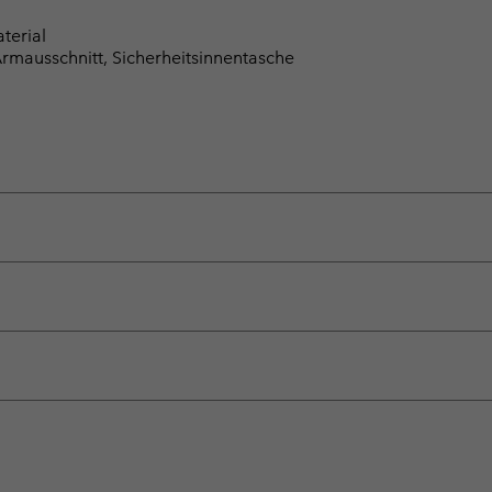
terial
mausschnitt, Sicherheitsinnentasche