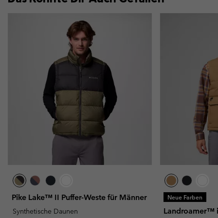
Pike Lake™ II Puffer-Weste für Männer
Neue Farben
Landroamer™ is
Synthetische Daunen