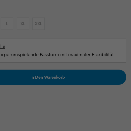
terhandschuhe
er Handschuhe
Guide Für Wasserdichte Artikel
Guide Für Wasserdichte Artikel
ng in
en-Produkte
L
XL
XXL
ßen
ner-Produkte
lle
rperumspielende Passform mit maximaler Flexibilität
In Den Warenkorb