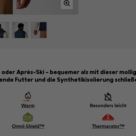
der Après-Ski – bequemer als mit dieser molli
nde Futter und die Synthetikisolierung schließ
Warm
Besonders leicht
Omni-Shield™
Thermarator™