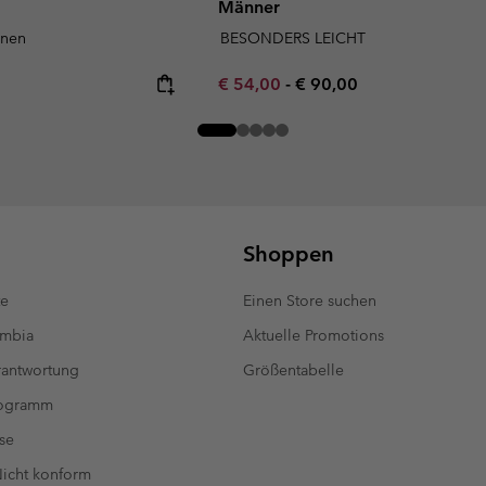
Männer
unen
BESONDERS LEICHT
Minimum sale price:
Maximum price:
€ 54,00
-
€ 90,00
Shoppen
te
Einen Store suchen
umbia
Aktuelle Promotions
antwortung
Größentabelle
rogramm
se
 Nicht konform