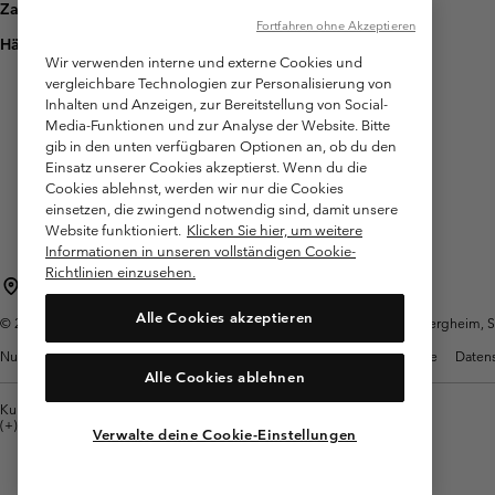
Zahlung
Fortfahren ohne Akzeptieren
Häufig gestellte Fragen
Wir verwenden interne und externe Cookies und
vergleichbare Technologien zur Personalisierung von
Inhalten und Anzeigen, zur Bereitstellung von Social-
Media-Funktionen und zur Analyse der Website. Bitte
gib in den unten verfügbaren Optionen an, ob du den
Einsatz unserer Cookies akzeptierst. Wenn du die
Cookies ablehnst, werden wir nur die Cookies
einsetzen, die zwingend notwendig sind, damit unsere
Website funktioniert.
Klicken Sie hier, um weitere
Informationen in unseren vollständigen Cookie-
Richtlinien einzusehen.
Österreich
Alle Cookies akzeptieren
©
2026
Columbia Sportswear Austria GmbH. Moosfeldstraße 1, 5101 Bergheim, Sal
Nutzungsbedingungen
Allgemeine Verkaufsbedingungen
Garantie
Datens
Alle Cookies ablehnen
Kundenservice: Mo- Fr. 9:00 - 13:00 & 14:00- 18:00 Uhr
(+)43720880525
Verwalte deine Cookie-Einstellungen