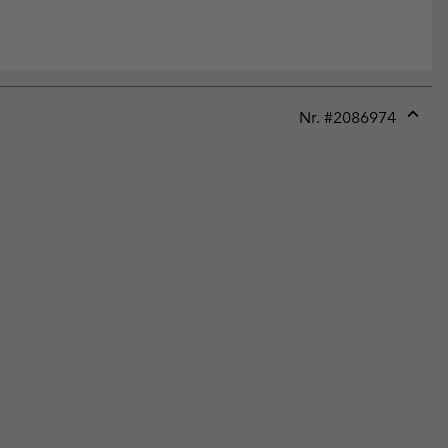
Nr. #
2086974
Expan
or
collap
sectio