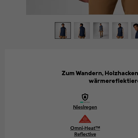
Zum Wandern, Holzhacken o
wärmereflektiere
Nieslregen
Omni-Heat™
Reflective