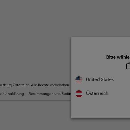
Bitte wähle
United States
zburg Österreich. Alle Rechte vorbehalten.
Österreich
chutzerklärung
Bestimmungen und Bedingungen des Mitglieder Programms