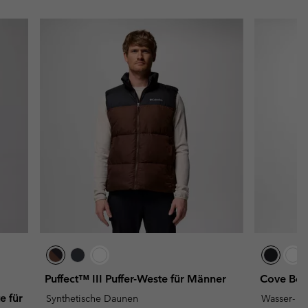
Puffect™ III Puffer-Weste für Männer
Cove Bea
e für
Synthetische Daunen
Wasser- u