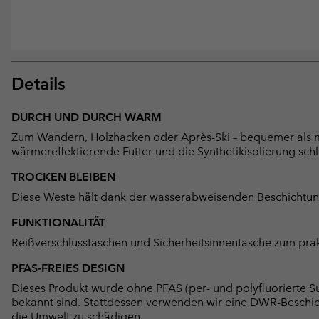
Details
DURCH UND DURCH WARM
Zum Wandern, Holzhacken oder Après-Ski – bequemer als m
wärmereflektierende Futter und die Synthetikisolierung sch
TROCKEN BLEIBEN
Diese Weste hält dank der wasserabweisenden Beschichtung
FUNKTIONALITÄT
Reißverschlusstaschen und Sicherheitsinnentasche zum pra
PFAS-FREIES DESIGN
Dieses Produkt wurde ohne PFAS (per- und polyfluorierte Su
bekannt sind. Stattdessen verwenden wir eine DWR-Beschi
die Umwelt zu schädigen.