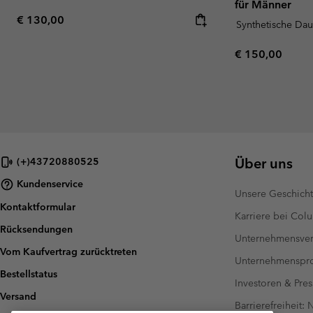
für Männer
Regular price:
€ 130,00
Synthetische Da
Regular price:
€ 150,00
Über uns
(+)43720880525
Kundenservice
Unsere Geschich
Kontaktformular
Karriere bei Col
Rücksendungen
Unternehmensver
Vom Kaufvertrag zurücktreten
Unternehmensp
Bestellstatus
Investoren & Pres
Versand
Barrierefreiheit: