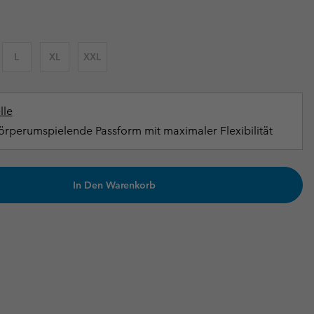
terhandschuhe
er Handschuhe
Guide Für Wasserdichte Artikel
Guide Für Wasserdichte Artikel
ng in
en-Produkte
L
XL
XXL
ßen
ner-Produkte
lle
rperumspielende Passform mit maximaler Flexibilität
In Den Warenkorb