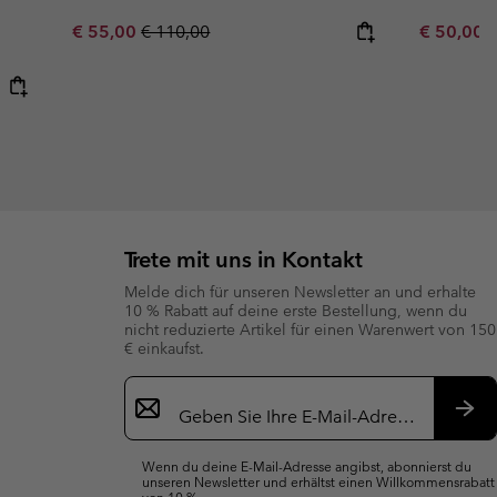
Sale price:
Regular price:
Sale price
R
€ 55,00
€ 110,00
€ 50,00
€
Trete mit uns in Kontakt
Melde dich für unseren Newsletter an und erhalte
10 % Rabatt auf deine erste Bestellung, wenn du
nicht reduzierte Artikel für einen Warenwert von 150
€ einkaufst.
Newsletter-
Anmeldung
Abo
Wenn du deine E-Mail-Adresse angibst, abonnierst du
unseren Newsletter und erhältst einen Willkommensrabatt
von 10 %.