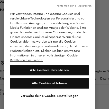
Zahlung
Fortfahren ohne Akzeptieren
Häufig gestellte Fragen
Wir verwenden interne und externe Cookies und
vergleichbare Technologien zur Personalisierung von
Inhalten und Anzeigen, zur Bereitstellung von Social-
Media-Funktionen und zur Analyse der Website. Bitte
gib in den unten verfügbaren Optionen an, ob du den
Einsatz unserer Cookies akzeptierst. Wenn du die
Cookies ablehnst, werden wir nur die Cookies
einsetzen, die zwingend notwendig sind, damit unsere
Website funktioniert.
Klicken Sie hier, um weitere
Informationen in unseren vollständigen Cookie-
Richtlinien einzusehen.
Österreich
Alle Cookies akzeptieren
©
2026
Columbia Sportswear Austria GmbH. Moosfeldstraße 1, 5101 Bergheim, Sal
Nutzungsbedingungen
Allgemeine Verkaufsbedingungen
Garantie
Datens
Alle Cookies ablehnen
Kundenservice: Mo- Fr. 9:00 - 13:00 & 14:00- 18:00 Uhr
(+)43720880525
Verwalte deine Cookie-Einstellungen