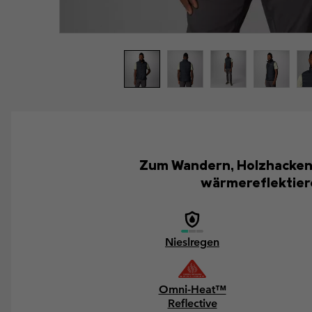
Zum Wandern, Holzhacken o
wärmereflektiere
Nieslregen
Omni-Heat™
Reflective