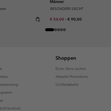
Männer
unen
BESONDERS LEICHT
Minimum sale price:
Maximum price:
€ 54,00
-
€ 90,00
Shoppen
te
Einen Store suchen
umbia
Aktuelle Promotions
antwortung
Größentabelle
rogramm
se
 Nicht konform