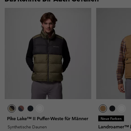
Pike Lake™ II Puffer-Weste für Männer
Neue Farben
Landroamer™ is
Synthetische Daunen