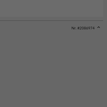
Nr. #
2086974
Expan
or
collap
sectio