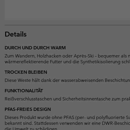
Details
DURCH UND DURCH WARM
Zum Wandern, Holzhacken oder Après-Ski – bequemer als m
wärmereflektierende Futter und die Synthetikisolierung sch
TROCKEN BLEIBEN
Diese Weste hält dank der wasserabweisenden Beschichtung
FUNKTIONALITÄT
Reißverschlusstaschen und Sicherheitsinnentasche zum pra
PFAS-FREIES DESIGN
Dieses Produkt wurde ohne PFAS (per- und polyfluorierte Su
bekannt sind. Stattdessen verwenden wir eine DWR-Beschi
die Umwelt zu schädigen.