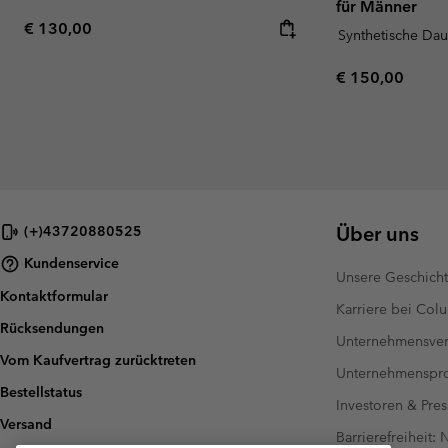
für Männer
Regular price:
€ 130,00
Synthetische Da
Regular price:
€ 150,00
Über uns
(+)43720880525
Kundenservice
Unsere Geschich
Kontaktformular
Karriere bei Col
Rücksendungen
Unternehmensver
Vom Kaufvertrag zurücktreten
Unternehmensp
Bestellstatus
Investoren & Pres
Versand
Barrierefreiheit: