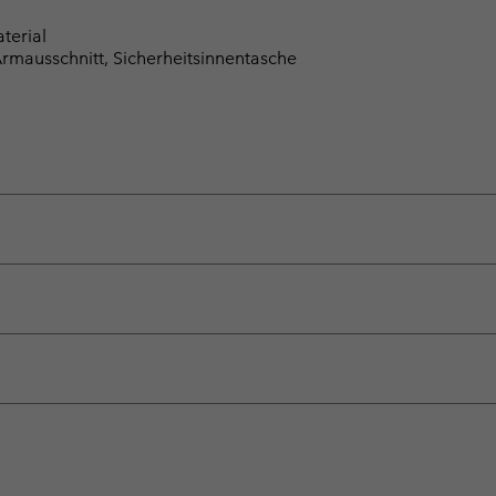
terial
mausschnitt, Sicherheitsinnentasche