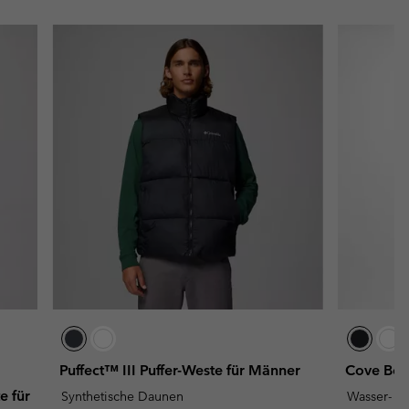
Puffect™ III Puffer-Weste für Männer
Cove Bea
e für
Synthetische Daunen
Wasser- u