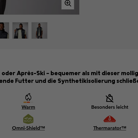
der Après-Ski – bequemer als mit dieser molli
nde Futter und die Synthetikisolierung schließ
Warm
Besonders leicht
Omni-Shield™
Thermarator™