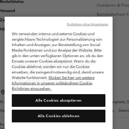
Bestellstatus
Investoren & Pres
Versand
Barrierefreiheit:
Zahlung
Fortfahren ohne Akzeptieren
Häufig gestellte Fragen
Wir verwenden interne und externe Cookies und
vergleichbare Technologien zur Personalisierung von
Inhalten und Anzeigen, zur Bereitstellung von Social-
Media-Funktionen und zur Analyse der Website. Bitte
gib in den unten verfügbaren Optionen an, ob du den
Einsatz unserer Cookies akzeptierst. Wenn du die
Cookies ablehnst, werden wir nur die Cookies
einsetzen, die zwingend notwendig sind, damit unsere
Website funktioniert.
Klicken Sie hier, um weitere
Informationen in unseren vollständigen Cookie-
Richtlinien einzusehen.
Österreich
Alle Cookies akzeptieren
©
2026
Columbia Sportswear Austria GmbH. Moosfeldstraße 1, 5101 Bergheim, Sal
Nutzungsbedingungen
Allgemeine Verkaufsbedingungen
Garantie
Datens
Alle Cookies ablehnen
Kundenservice: Mo- Fr. 9:00 - 13:00 & 14:00- 18:00 Uhr
(+)43720880525