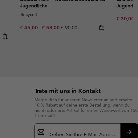
Jugendliche
Jugendli
Recycelt
Minimum s
€ 30,00
Minimum sale price:
Maximum sale price:
Regular price:
€ 45,00
-
€ 58,00
€ 90,00
Trete mit uns in Kontakt
Melde dich für unseren Newsletter an und erhalte
10 % Rabatt auf deine erste Bestellung, wenn du
nicht reduzierte Artikel für einen Warenwert von 150
€ einkaufst.
Newsletter-
Anmeldung