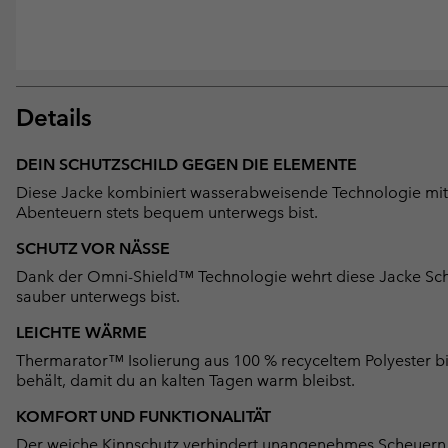
Details
DEIN SCHUTZSCHILD GEGEN DIE ELEMENTE
Diese Jacke kombiniert wasserabweisende Technologie mit l
Abenteuern stets bequem unterwegs bist.
SCHUTZ VOR NÄSSE
Dank der Omni-Shield™ Technologie wehrt diese Jacke Sch
sauber unterwegs bist.
LEICHTE WÄRME
Thermarator™ Isolierung aus 100 % recyceltem Polyester bie
behält, damit du an kalten Tagen warm bleibst.
KOMFORT UND FUNKTIONALITÄT
Der weiche Kinnschutz verhindert unangenehmes Scheuern 