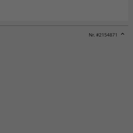
Nr. #
2154871
Expan
or
collap
sectio