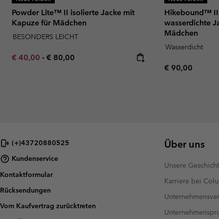
Powder Lite™ II isolierte Jacke mit
Hikebound™ II 
Kapuze für Mädchen
wasserdichte J
Mädchen
BESONDERS LEICHT
Wasserdicht
Minimum sale price:
Maximum price:
€ 40,00
-
€ 80,00
Regular price:
€ 90,00
Über uns
(+)43720880525
Kundenservice
Unsere Geschich
Kontaktformular
Karriere bei Col
Rücksendungen
Unternehmensver
Vom Kaufvertrag zurücktreten
Unternehmensp