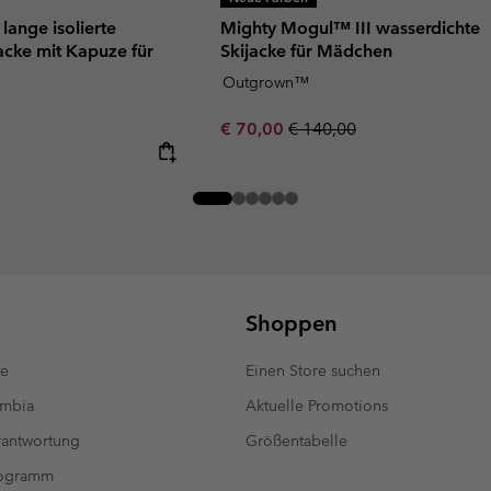
lange isolierte
Mighty Mogul™ III wasserdichte
acke mit Kapuze für
Skijacke für Mädchen
Outgrown™
Sale price:
Regular price:
€ 70,00
€ 140,00
Shoppen
te
Einen Store suchen
umbia
Aktuelle Promotions
antwortung
Größentabelle
rogramm