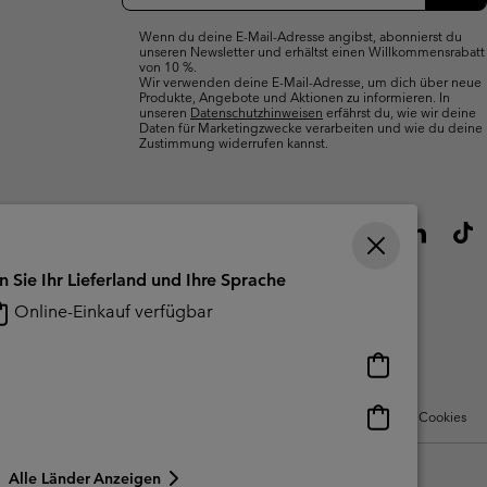
Abo
Wenn du deine E-Mail-Adresse angibst, abonnierst du
unseren Newsletter und erhältst einen Willkommensrabatt
von 10 %.
Wir verwenden deine E-Mail-Adresse, um dich über neue
Produkte, Angebote und Aktionen zu informieren. In
unseren
Datenschutzhinweisen
erfährst du, wie wir deine
Daten für Marketingzwecke verarbeiten und wie du deine
Zustimmung widerrufen kannst.
n Sie Ihr Lieferland und Ihre Sprache
Online-Einkauf verfügbar
Online-
Einkauf
verfügbar
Online-
Nutzungsbedingungen Für Nutzergenerierte Inhalte
Impressum
Cookies
Einkauf
verfügbar
Alle Länder Anzeigen