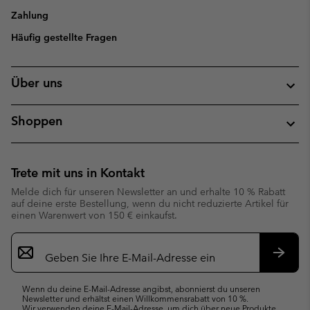
Zahlung
Häufig gestellte Fragen
Über uns
Shoppen
Trete mit uns in Kontakt
Melde dich für unseren Newsletter an und erhalte 10 % Rabatt
auf deine erste Bestellung, wenn du nicht reduzierte Artikel für
einen Warenwert von 150 € einkaufst.
Newsletter-
Anmeldung
Abonn
Wenn du deine E-Mail-Adresse angibst, abonnierst du unseren
Newsletter und erhältst einen Willkommensrabatt von 10 %.
Wir verwenden deine E-Mail-Adresse, um dich über neue Produkte,