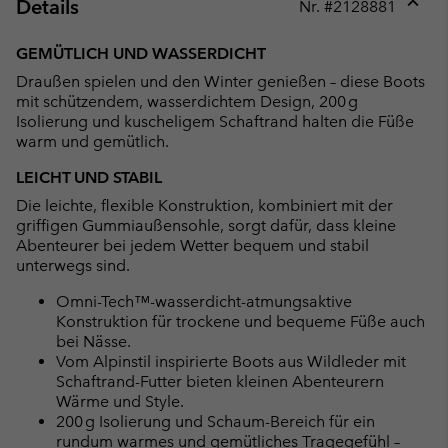
Details
Nr. #
2128881
Expan
or
GEMÜTLICH UND WASSERDICHT
collap
Draußen spielen und den Winter genießen – diese Boots
sectio
mit schützendem, wasserdichtem Design, 200 g
Isolierung und kuscheligem Schaftrand halten die Füße
warm und gemütlich.
LEICHT UND STABIL
Die leichte, flexible Konstruktion, kombiniert mit der
griffigen Gummiaußensohle, sorgt dafür, dass kleine
Abenteurer bei jedem Wetter bequem und stabil
unterwegs sind.
Omni-Tech™-wasserdicht-atmungsaktive
Konstruktion für trockene und bequeme Füße auch
bei Nässe.
Vom Alpinstil inspirierte Boots aus Wildleder mit
Schaftrand-Futter bieten kleinen Abenteurern
Wärme und Style.
200 g Isolierung und Schaum-Bereich für ein
rundum warmes und gemütliches Tragegefühl –