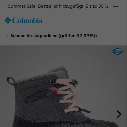
Sommer Sale: Bestseller hinzugefügt. Bis zu 50 %!
SKIP
Columbia
TO
Sportswear
CONTENT
Schuhe für Jugendiche (größen 32-39EU)
SKIP
TO
MAIN
NAV
SKIP
TO
SEARCH