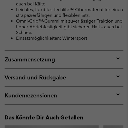
auch bei Kälte.
Leichtes, flexibles Techlite™-Obermaterial für einen
strapazierfähigen und flexiblen Sitz.
Omni-Grip™-Gummi mit zuverlässiger Traktion und
hoher Abriebfestigkeit gibt sicheren Halt – auch bei
Schnee.
Einsatzmöglichkeiten: Wintersport
Zusammensetzung
Expan
or
collap
Versand und Rückgabe
sectio
Expan
or
collap
Kundenrezensionen
sectio
Expan
or
collap
Das Könnte Dir Auch Gefallen
sectio