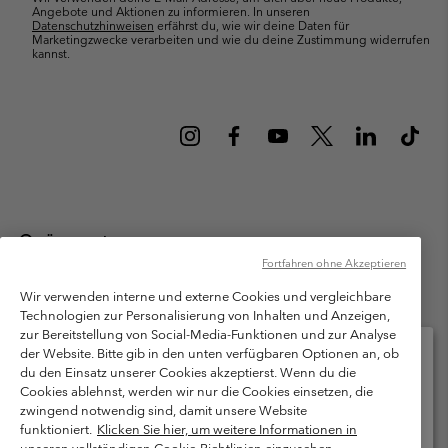
Angebote und Aktionen zu informieren. In unseren
Datenschutzhinweisen
erfährst du, wie wir deine Daten für
Marketingzwecke verarbeiten und wie du deine Zustimmung widerrufen
kannst.
Österreich
Fortfahren ohne Akzeptieren
©
2026
Columbia Sportswear Austria GmbH. Moosfeldstraße 1, 5101
Bergheim, Salzburg Österreich. Alle Rechte vorbehalten.
Wir verwenden interne und externe Cookies und vergleichbare
Technologien zur Personalisierung von Inhalten und Anzeigen,
Nutzungsbedingungen
Allgemeine Verkaufsbedingungen
Garantie
zur Bereitstellung von Social-Media-Funktionen und zur Analyse
Datenschutzerklärung
der Website. Bitte gib in den unten verfügbaren Optionen an, ob
du den Einsatz unserer Cookies akzeptierst. Wenn du die
Bestimmungen und Bedingungen des Mitglieder Programms
Cookies ablehnst, werden wir nur die Cookies einsetzen, die
Bitte wählen Sie Ihr Lieferland und Ihre Sprache
zwingend notwendig sind, damit unsere Website
Nutzungsbedingungen Für Nutzergenerierte Inhalte
Impressum
Online-Einkauf verfügbar
funktioniert.
Klicken Sie hier, um weitere Informationen in
Cookies