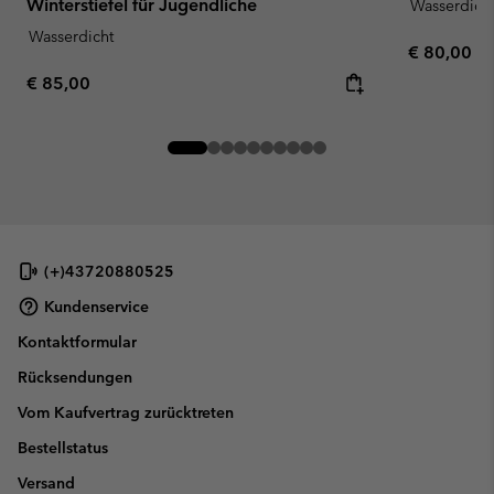
Winterstiefel für Jugendliche
Wasserdich
Wasserdicht
Regular pr
€ 80,00
Regular price:
€ 85,00
(+)43720880525
Kundenservice
Kontaktformular
Rücksendungen
Vom Kaufvertrag zurücktreten
Bestellstatus
Versand