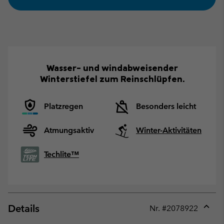
Wasser- und windabweisender
Winterstiefel zum Reinschlüpfen.
Platzregen
Besonders leicht
Atmungsaktiv
Winter-Aktivitäten
Techlite™
Details
Nr. #
2078922
Expan