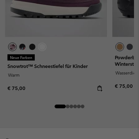
Powderbug
Neue Farben
Winterstief
Snowtrot™ Schneestiefel für Kinder
Wasserdich
Warm
Regular pr
€ 75,00
Regular price:
€ 75,00