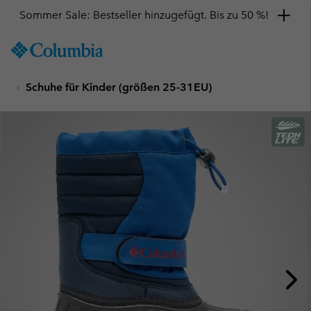
Sommer Sale: Bestseller hinzugefügt. Bis zu 50 %!
SKIP
Columbia
TO
Sportswear
CONTENT
Schuhe für Kinder (größen 25-31EU)
SKIP
TO
MAIN
NAV
SKIP
TO
SEARCH