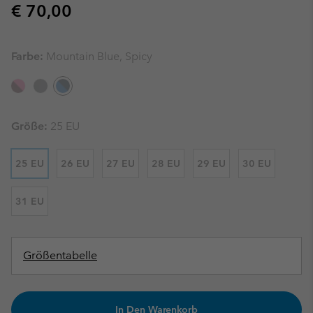
Regular price:
€ 70,00
Farbe:
Mountain Blue, Spicy
Größe:
25 EU
25 EU
26 EU
27 EU
28 EU
29 EU
30 EU
31 EU
Größentabelle
In Den Warenkorb