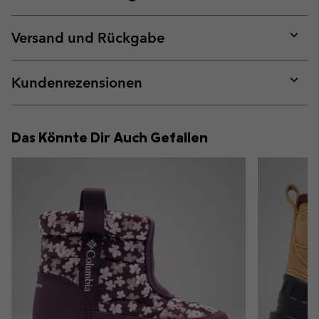
Expan
or
collap
Versand und Rückgabe
sectio
Expan
or
collap
Kundenrezensionen
sectio
Expan
or
collap
Das Könnte Dir Auch Gefallen
sectio