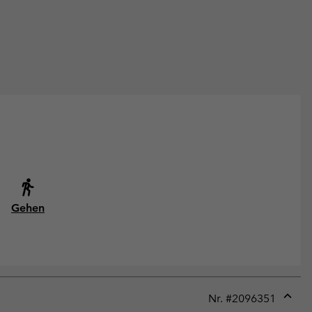
Gehen
Nr. #
2096351
Expan