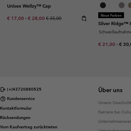
Unisex Wellzy™ Cap
Neue Farben
Minimum sale price:
Maximum sale price:
Regular price:
€ 17,00
-
€ 28,00
€ 35,00
Silver Ridge™ 
Schweißaufnahm
Minimum sale p
Maxi
€ 21,00
-
€ 30
Über uns
(+)43720880525
Kundenservice
Unsere Geschich
Kontaktformular
Karriere bei Col
Rücksendungen
Unternehmensver
Vom Kaufvertrag zurücktreten
Unternehmensp