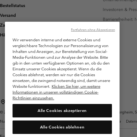
Bestellstatus
Investoren & Pres
Versand
Barrierefreiheit:
Zahlung
Fortfahren ohne Akzeptieren
Häufig gestellte Fragen
Wir verwenden interne und externe Cookies und
vergleichbare Technologien zur Personalisierung von
Inhalten und Anzeigen, zur Bereitstellung von Social-
Media-Funktionen und zur Analyse der Website. Bitte
gib in den unten verfügbaren Optionen an, ob du den
Einsatz unserer Cookies akzeptierst. Wenn du die
Cookies ablehnst, werden wir nur die Cookies
einsetzen, die zwingend notwendig sind, damit unsere
Website funktioniert.
Klicken Sie hier, um weitere
Informationen in unseren vollständigen Cookie-
Richtlinien einzusehen.
Österreich
Alle Cookies akzeptieren
©
2026
Columbia Sportswear Austria GmbH. Moosfeldstraße 1, 5101 Bergheim, Sal
Nutzungsbedingungen
Allgemeine Verkaufsbedingungen
Garantie
Datens
Alle Cookies ablehnen
Kundenservice: Mo- Fr. 9:00 - 13:00 & 14:00- 18:00 Uhr