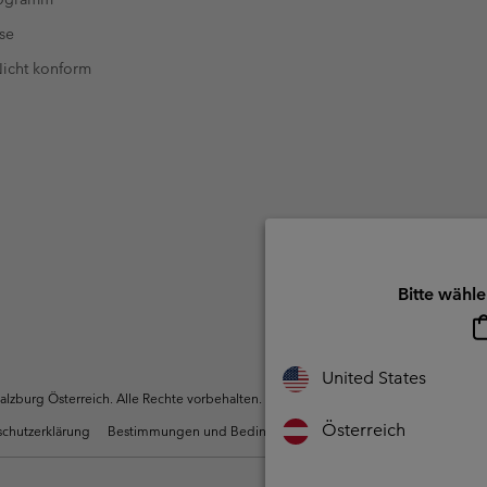
se
 Nicht konform
Bitte wähle
United States
zburg Österreich. Alle Rechte vorbehalten.
Österreich
chutzerklärung
Bestimmungen und Bedingungen des Mitglieder Programms