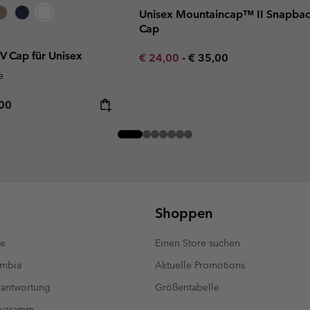
Unisex Mountaincap™ II Snapba
Cap
IV Cap für Unisex
Minimum sale price:
Maximum price:
€ 24,00
-
€ 35,00
e
rice:
mum price:
,00
Shoppen
te
Einen Store suchen
umbia
Aktuelle Promotions
antwortung
Größentabelle
rogramm