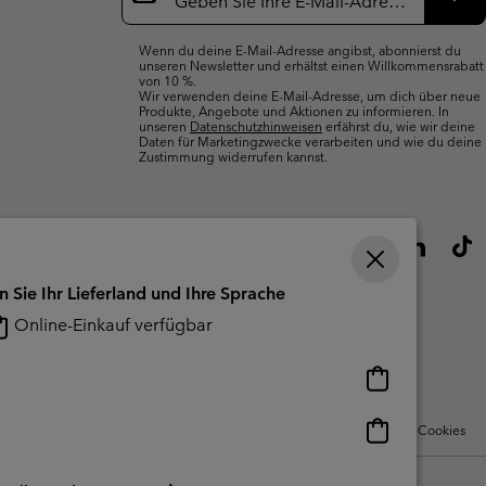
Abo
Wenn du deine E-Mail-Adresse angibst, abonnierst du
unseren Newsletter und erhältst einen Willkommensrabatt
von 10 %.
Wir verwenden deine E-Mail-Adresse, um dich über neue
Produkte, Angebote und Aktionen zu informieren. In
unseren
Datenschutzhinweisen
erfährst du, wie wir deine
Daten für Marketingzwecke verarbeiten und wie du deine
Zustimmung widerrufen kannst.
n Sie Ihr Lieferland und Ihre Sprache
Online-Einkauf verfügbar
Online-
Einkauf
verfügbar
Online-
Nutzungsbedingungen Für Nutzergenerierte Inhalte
Impressum
Cookies
Einkauf
verfügbar