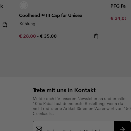
ck
PFG Patc
Coolhead™ III Cap für Unisex
Minimum s
€ 24,00
Kühlung
Minimum sale price:
Maximum price:
€ 28,00
-
€ 35,00
Trete mit uns in Kontakt
Melde dich für unseren Newsletter an und erhalte
10 % Rabatt auf deine erste Bestellung, wenn du
nicht reduzierte Artikel für einen Warenwert von 150
€ einkaufst.
Newsletter-
Anmeldung