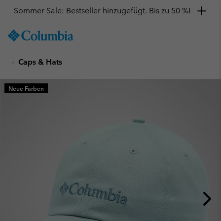
Sommer Sale: Bestseller hinzugefügt. Bis zu 50 %!
SKIP
Columbia
TO
Sportswear
CONTENT
Caps & Hats
SKIP
TO
MAIN
Neue Farben
NAV
SKIP
TO
SEARCH