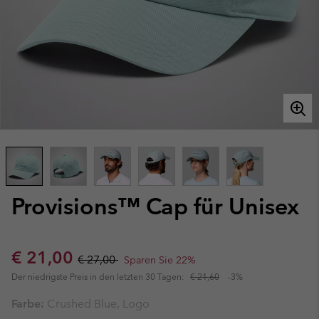
Provisions™ Cap für Unisex
Sale price:
Regular price:
€ 21,00
€ 27,00
Sparen Sie 22%
Der niedrigste Preis in den letzten 30 Tagen:
€ 21,60
-3%
Farbe:
Crushed Blue, Logo