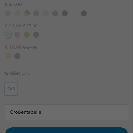
€ 27,00
Regular price:
Sale price:
€ 21,00
€ 27,00
Regular price:
Sale price:
€ 18,00
€ 27,00
Größe:
O/S
O/S
Größentabelle