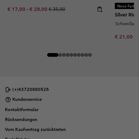
Neue Farbe
Minimum sale price:
Maximum sale price:
Regular price:
€ 17,00
-
€ 28,00
€ 35,00
Silver Rid
Schweißau
Minimum sa
€ 21,00
-
(+)43720880525
Kundenservice
Kontaktformular
Rücksendungen
Vom Kaufvertrag zurücktreten