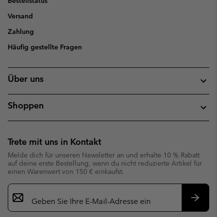
Bestellstatus
Versand
Zahlung
Häufig gestellte Fragen
Über uns
Shoppen
Trete mit uns in Kontakt
Melde dich für unseren Newsletter an und erhalte 10 % Rabatt
auf deine erste Bestellung, wenn du nicht reduzierte Artikel für
einen Warenwert von 150 € einkaufst.
Newsletter-
Anmeldung
Abonn