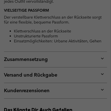
jedes Outfit vervollständigt.
VIELSEITIGE PASSFORM
Der verstellbare Klettverschluss an der Rückseite sorgt
für eine flexible, bequeme Passform.
Klettverschluss an der Rückseite
Unstrukturierte Passform
Einsatzmöglichkeiten: Urbane Aktivitäten, Gehen
Zusammensetzung
Expan
or
collap
Versand und Rückgabe
sectio
Expan
or
collap
Kundenrezensionen
sectio
Expan
or
collap
Das Könnte Dir Auch Gefallen
sectio