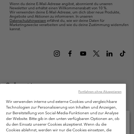
Wenn du deine E-Mail-Adresse angibst, abonnierst du unseren
Newsletter und erhältst einen Willkommensrabatt von 10 %.
Wir verwenden deine E-Mail-Adresse, um dich über neue Produkte,
Angebote und Aktionen zu informieren. In unseren
Datenschutzhinweisen
erfährst du, wie wir deine Daten für
Marketingzwecke verarbeiten und wie du deine Zustimmung widerrufen
kannst.
Österreich
Fortfahren ohne Akzeptieren
©
2026
Columbia Sportswear Austria GmbH. Moosfeldstraße 1, 5101
Bergheim, Salzburg Österreich. Alle Rechte vorbehalten.
Wir verwenden interne und externe Cookies und vergleichbare
Technologien zur Personalisierung von Inhalten und Anzeigen,
Nutzungsbedingungen
Allgemeine Verkaufsbedingungen
Garantie
zur Bereitstellung von Social-Media-Funktionen und zur Analyse
Datenschutzerklärung
der Website. Bitte gib in den unten verfügbaren Optionen an, ob
du den Einsatz unserer Cookies akzeptierst. Wenn du die
Bestimmungen und Bedingungen des Mitglieder Programms
Cookies ablehnst, werden wir nur die Cookies einsetzen, die
Bitte wählen Sie Ihr Lieferland und Ihre Sprache