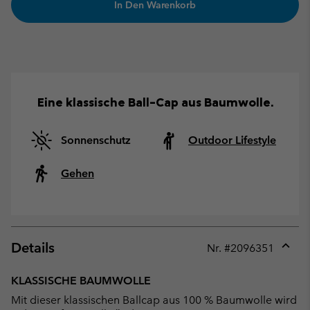
In Den Warenkorb
Eine klassische Ball-Cap aus Baumwolle.
Sonnenschutz
Outdoor Lifestyle
Gehen
Details
Nr. #
2096351
Expan
or
KLASSISCHE BAUMWOLLE
collap
Mit dieser klassischen Ballcap aus 100 % Baumwolle wird
sectio