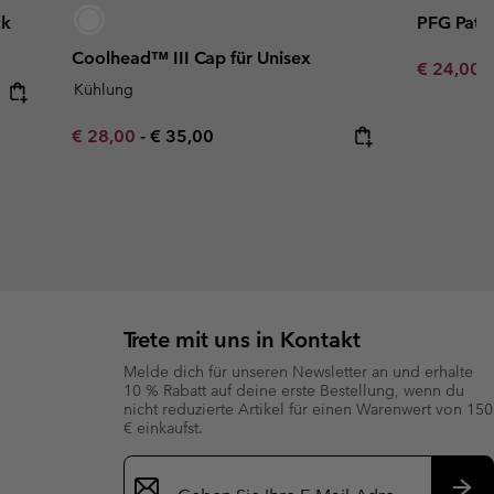
ck
PFG Patc
Coolhead™ III Cap für Unisex
Minimum s
€ 24,00
Kühlung
Minimum sale price:
Maximum price:
€ 28,00
-
€ 35,00
Trete mit uns in Kontakt
Melde dich für unseren Newsletter an und erhalte
10 % Rabatt auf deine erste Bestellung, wenn du
nicht reduzierte Artikel für einen Warenwert von 150
€ einkaufst.
Newsletter-
Anmeldung