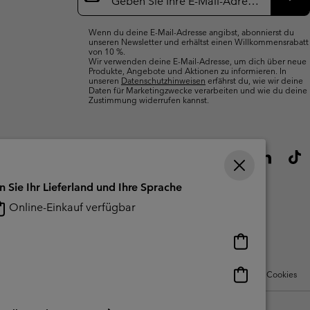
Abo
Wenn du deine E-Mail-Adresse angibst, abonnierst du
unseren Newsletter und erhältst einen Willkommensrabatt
von 10 %.
Wir verwenden deine E-Mail-Adresse, um dich über neue
Produkte, Angebote und Aktionen zu informieren. In
unseren
Datenschutzhinweisen
erfährst du, wie wir deine
Daten für Marketingzwecke verarbeiten und wie du deine
Zustimmung widerrufen kannst.
n Sie Ihr Lieferland und Ihre Sprache
Online-Einkauf verfügbar
Online-
Einkauf
verfügbar
Online-
Nutzungsbedingungen Für Nutzergenerierte Inhalte
Impressum
Cookies
Einkauf
verfügbar