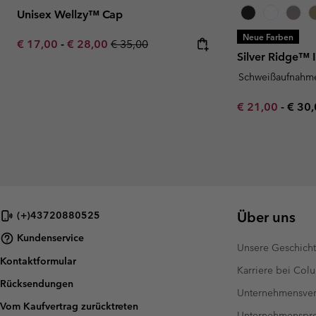
Unisex Wellzy™ Cap
Neue Farben
Minimum sale price:
Maximum sale price:
Regular price:
€ 17,00
-
€ 28,00
€ 35,00
Silver Ridge™ 
Schweißaufnahm
Minimum sale p
Maxi
€ 21,00
-
€ 30
Über uns
(+)43720880525
Kundenservice
Unsere Geschich
Kontaktformular
Karriere bei Col
Rücksendungen
Unternehmensver
Vom Kaufvertrag zurücktreten
Unternehmensp