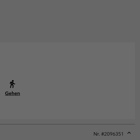
Gehen
Nr. #
2096351
Expan