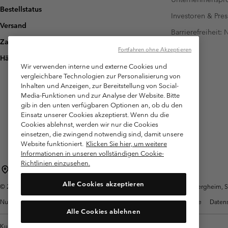
Bestellstatus
Investoren & Pres
Versand
Barrierefreiheit:
Zahlung
Fortfahren ohne Akzeptieren
Häufig gestellte Fragen
Wir verwenden interne und externe Cookies und
vergleichbare Technologien zur Personalisierung von
Inhalten und Anzeigen, zur Bereitstellung von Social-
Media-Funktionen und zur Analyse der Website. Bitte
gib in den unten verfügbaren Optionen an, ob du den
Einsatz unserer Cookies akzeptierst. Wenn du die
Cookies ablehnst, werden wir nur die Cookies
einsetzen, die zwingend notwendig sind, damit unsere
Website funktioniert.
Klicken Sie hier, um weitere
Informationen in unseren vollständigen Cookie-
Richtlinien einzusehen.
Österreich
Alle Cookies akzeptieren
©
2026
Columbia Sportswear Austria GmbH. Moosfeldstraße 1, 5101 Bergheim, Sal
Nutzungsbedingungen
Allgemeine Verkaufsbedingungen
Garantie
Datens
Alle Cookies ablehnen
Kundenservice: Mo- Fr. 9:00 - 13:00 & 14:00- 18:00 Uhr