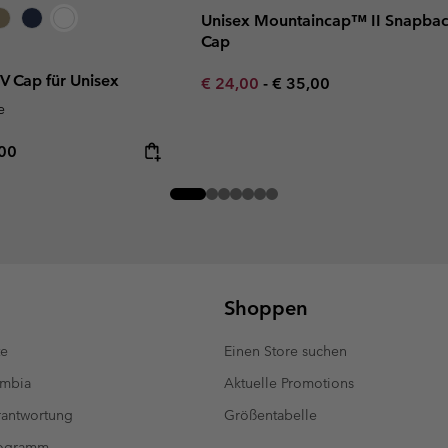
Unisex Mountaincap™ II Snapba
Cap
IV Cap für Unisex
Minimum sale price:
Maximum price:
€ 24,00
-
€ 35,00
e
rice:
mum price:
,00
Shoppen
te
Einen Store suchen
umbia
Aktuelle Promotions
antwortung
Größentabelle
rogramm