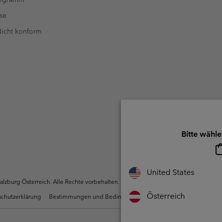
se
 Nicht konform
Bitte wähle
United States
zburg Österreich. Alle Rechte vorbehalten.
Österreich
chutzerklärung
Bestimmungen und Bedingungen des Mitglieder Programms