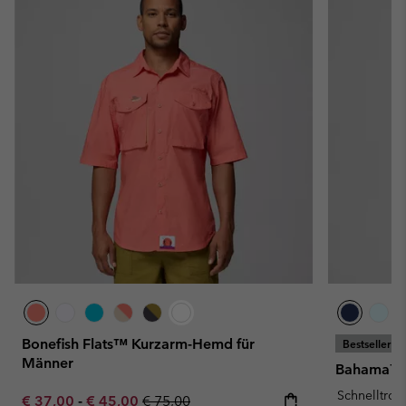
Bonefish Flats™ Kurzarm-Hemd für
Bestseller
Männer
Bahama™ I
Schnelltro
Minimum sale price:
Maximum sale price:
Regular price:
€ 37,00
-
€ 45,00
€ 75,00