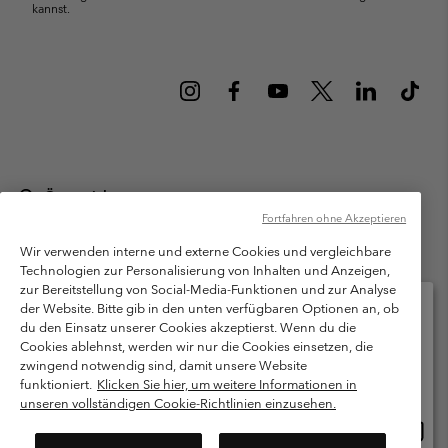
kannst.
Österreich
Fortfahren ohne Akzeptieren
©
2026
Columbia Sportswear Austria GmbH. Moosfeldstraße 1, 5101
Bergheim, Salzburg Österreich. Alle Rechte vorbehalten.
Wir verwenden interne und externe Cookies und vergleichbare
Technologien zur Personalisierung von Inhalten und Anzeigen,
Nutzungsbedingungen
Allgemeine Verkaufsbedingungen
Garantie
zur Bereitstellung von Social-Media-Funktionen und zur Analyse
Datenschutzerklärung
der Website. Bitte gib in den unten verfügbaren Optionen an, ob
du den Einsatz unserer Cookies akzeptierst. Wenn du die
Bestimmungen und Bedingungen des Mitglieder Programms
Cookies ablehnst, werden wir nur die Cookies einsetzen, die
Bitte wählen Sie Ihr Lieferland und Ihre Sprache
zwingend notwendig sind, damit unsere Website
Nutzungsbedingungen Für Nutzergenerierte Inhalte
Impressum
Online-Einkauf verfügbar
funktioniert.
Klicken Sie hier, um weitere Informationen in
Cookies
unseren vollständigen Cookie-Richtlinien einzusehen.
Online
United States
Einkau
Kundenservice: Mo- Fr. 9:00 - 13:00 & 14:00- 18:00 Uhr