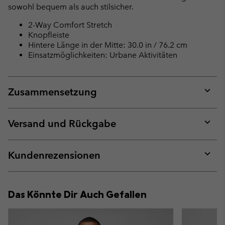
sowohl bequem als auch stilsicher.
2-Way Comfort Stretch
Knopfleiste
Hintere Länge in der Mitte: 30.0 in / 76.2 cm
Einsatzmöglichkeiten: Urbane Aktivitäten
Zusammensetzung
Expan
or
collap
Versand und Rückgabe
sectio
Expan
or
collap
Kundenrezensionen
sectio
Expan
or
collap
Das Könnte Dir Auch Gefallen
sectio