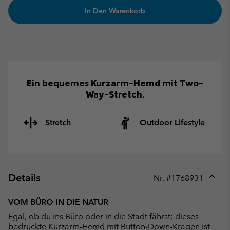
In Den Warenkorb
Ein bequemes Kurzarm-Hemd mit Two-
Way-Stretch.
Stretch
Outdoor Lifestyle
Details
Nr. #
1768931
Expan
or
VOM BÜRO IN DIE NATUR
collap
Egal, ob du ins Büro oder in die Stadt fährst: dieses
sectio
bedruckte Kurzarm-Hemd mit Button-Down-Kragen ist