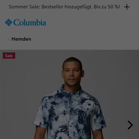
Sommer Sale: Bestseller hinzugefügt. Bis zu 50 %!
SKIP
Columbia
TO
Sportswear
CONTENT
Hemden
SKIP
TO
MAIN
Sale
NAV
SKIP
TO
SEARCH