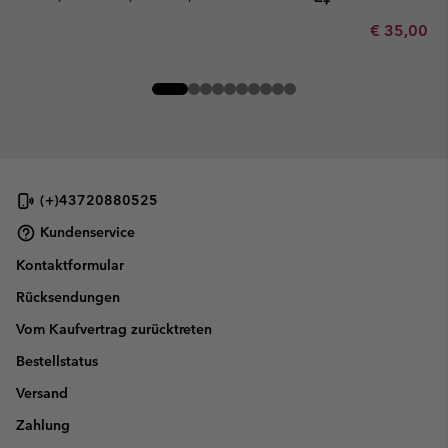
Minimum sa
€ 35,00
-
(+)43720880525
Kundenservice
Kontaktformular
Rücksendungen
Vom Kaufvertrag zurücktreten
Bestellstatus
Versand
Zahlung