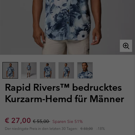
Rapid Rivers™ bedrucktes
Kurzarm-Hemd für Männer
Sale price:
Regular price:
€ 27,00
€ 55,00
Sparen Sie 51%
Der niedrigste Preis in den letzten 30 Tagen:
€ 33,00
-18%