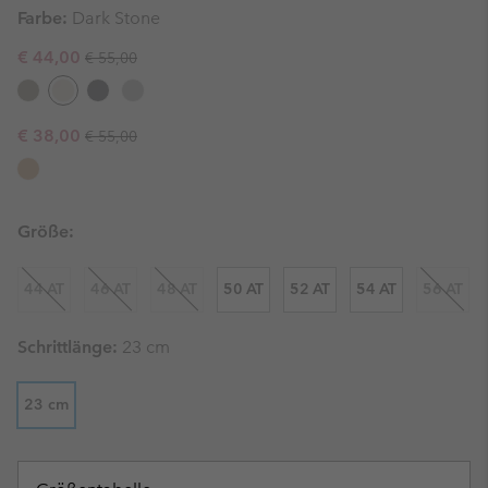
Farbe:
Dark Stone
Regular price:
Sale price:
€ 44,00
€ 55,00
Regular price:
Sale price:
€ 38,00
€ 55,00
Größe:
44 AT
46 AT
48 AT
50 AT
52 AT
54 AT
56 AT
Schrittlänge:
23 cm
23 cm