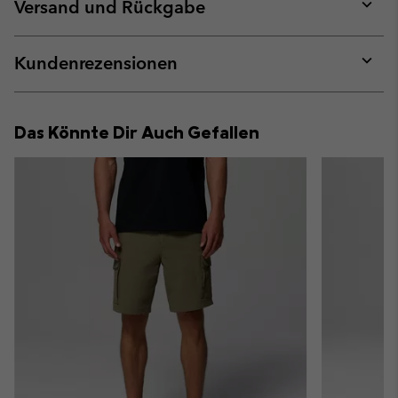
collap
Versand und Rückgabe
sectio
Expan
or
collap
Kundenrezensionen
sectio
Expan
or
collap
Das Könnte Dir Auch Gefallen
sectio