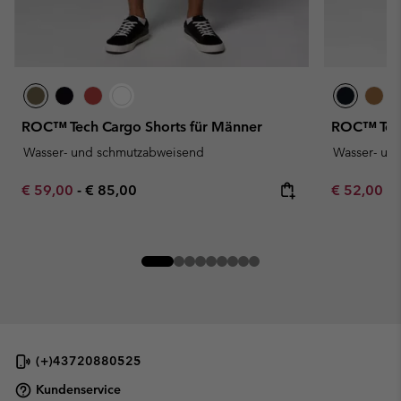
ROC™ Tech Cargo Shorts für Männer
ROC™ Tech
Wasser- und schmutzabweisend
Wasser- un
Minimum sale price:
Maximum price:
Minimum sa
€ 59,00
-
€ 85,00
€ 52,00
-
(+)43720880525
Kundenservice