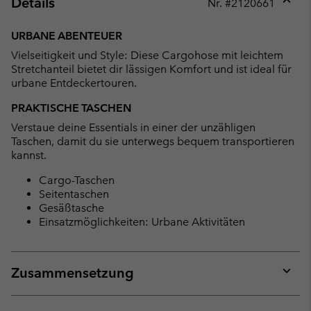
Details
Nr. #
2120661
Expan
or
URBANE ABENTEUER
collap
Vielseitigkeit und Style: Diese Cargohose mit leichtem
sectio
Stretchanteil bietet dir lässigen Komfort und ist ideal für
urbane Entdeckertouren.
PRAKTISCHE TASCHEN
Verstaue deine Essentials in einer der unzähligen
Taschen, damit du sie unterwegs bequem transportieren
kannst.
Cargo-Taschen
Seitentaschen
Gesäßtasche
Einsatzmöglichkeiten: Urbane Aktivitäten
Zusammensetzung
Expan
or