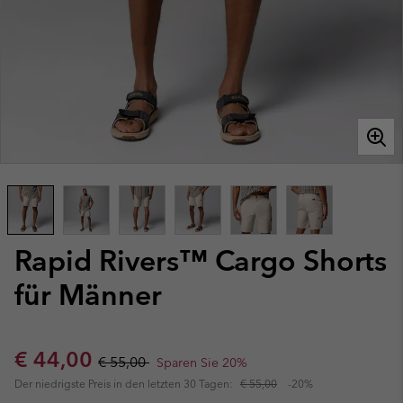
Rapid Rivers™ Cargo Shorts
für Männer
Sale price:
Regular price:
€ 44,00
€ 55,00
Sparen Sie 20%
Der niedrigste Preis in den letzten 30 Tagen:
€ 55,00
-20%